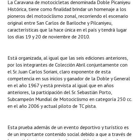
La Caravana de motocicletas denominada Doble Picaniyeu
Histórica, tiene como finalidad brindar un homenaje a los
Dictámenes Asesoría Letrada
pioneros del motociclismo zonal, recorriendo el escenario
original entre San Carlos de Bariloche y Pilcaniyeu,
Actas de Sesión
características que la hace única en el país y tendrá lugar
los días 19 y 20 de noviembre de 2010.
Informes de Unidad Coordinadora
Ejecución Presupuestaria
Está organizada, al igual que las seis ediciones anteriores,
Actas de Audiencias Públicas
por los integrantes de Colección Abril conjuntamente con
el Sr. Juan Carlos Soriani, claro exponente de esta
NORMATIVA
competencia en sus inicios y ganador de la Doble y General
en el año 1967 y está prevista al igual que en años
anteriores, la participación del Sr. Sebastián Porto,
Comunicaciones
Subcampeón Mundial de Motociclismo en categoría 250 cc.
Declaraciones
en el año 2006 y actual piloto de TC pista.
Resoluciones
Esta prueba además de un evento deportivo y turístico es
Resoluciones de Presidencia
de un importante contenido social debido a que a través de