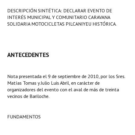
Programas
DESCRIPCIÓN SINTÉTICA: DECLARAR EVENTO DE
INTERÉS MUNICIPAL Y COMUNITARIO CARAVANA
LEGISLACIÓN
SOLIDARIA MOTOCICLETAS PILCANIYEU HISTÓRICA.
Constitución Nacional
Constitución Provincial
ANTECEDENTES
Carta Orgánica 2007
Reglamento Interno
Nota presentada el 9 de septiembre de 2010, por los Sres.
Matías Tomas y Julio Luis Abril, en carácter de
Digesto
organizadores del evento con el aval de más de treinta
Organigrama
vecinos de Bariloche.
DOCUMENTOS
FUNDAMENTOS
Informes de Gestión
Proyectos Presentados