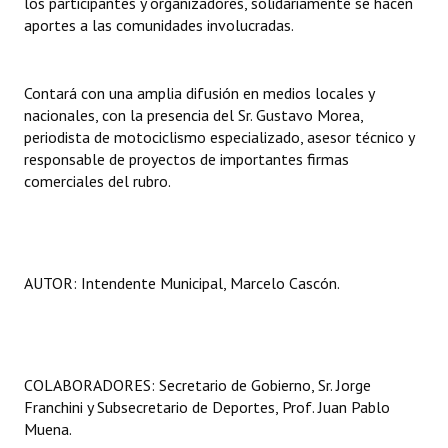
los participantes y organizadores, solidariamente se hacen
INSTITUCIONAL
aportes a las comunidades involucradas.
Antiguos Pobladores
Contará con una amplia difusión en medios locales y
Noticias Destacadas
nacionales, con la presencia del Sr. Gustavo Morea,
periodista de motociclismo especializado, asesor técnico y
Registros y Distinciones
responsable de proyectos de importantes firmas
comerciales del rubro.
Datos Históricos
Premio al Mérito - Registro
Audiencias Públicas - Registro
AUTOR: Intendente Municipal, Marcelo Cascón.
Mujeres que Dejaron Huellas - Registro
Periodistas Decanos - Registro
COLABORADORES: Secretario de Gobierno, Sr. Jorge
Ciudadano Ilustre - Registro
Franchini y Subsecretario de Deportes, Prof. Juan Pablo
Banca del Vecino - Registro
Muena.