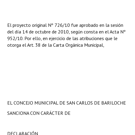
Huéspedes de Honor - Registro
Antiguos Pobladores - Registro
El proyecto original Nº 726/10 fue aprobado en la sesión
Reconocimientos - Registro
del día 14 de octubre de 2010, según consta en el Acta Nº
952/10. Por ello, en ejercicio de las atribuciones que le
Bariloche, Municipio intercultural
otorga el Art. 38 de la Carta Orgánica Municipal,
Entrega de distinciones
REFORMA DE LA CARTA ORGÁNICA
EL CONCEJO MUNICIPAL DE SAN CARLOS DE BARILOCHE
SANCIONA CON CARÁCTER DE
DECLARACIÓN