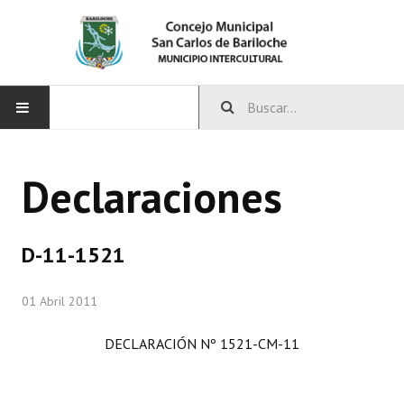
INICIO
Declaraciones
CONCEJO
Bloques Políticos
D-11-1521
Integrantes del Concejo
01 Abril 2011
Comisiones Permanentes
DECLARACIÓN Nº 1521-CM-11
Comisiones Especiales
Concejales Mandato Cumplido