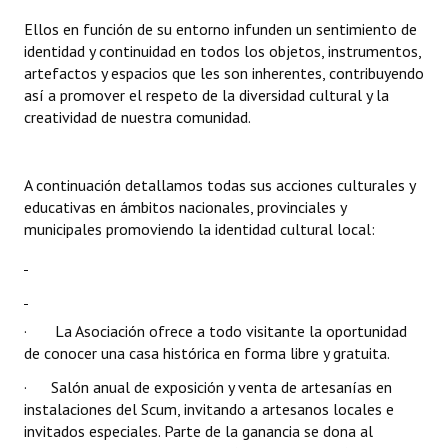
Huéspedes de Honor - Registro
Ellos en función de su entorno infunden un sentimiento de
identidad y continuidad en todos los objetos, instrumentos,
Antiguos Pobladores - Registro
artefactos y espacios que les son inherentes, contribuyendo
así a promover el respeto de la diversidad cultural y la
Reconocimientos - Registro
creatividad de nuestra comunidad.
Bariloche, Municipio intercultural
Entrega de distinciones
A continuación detallamos todas sus acciones culturales y
educativas en ámbitos nacionales, provinciales y
REFORMA DE LA CARTA ORGÁNICA
municipales promoviendo la identidad cultural local:
· La Asociación ofrece a todo visitante la oportunidad
de conocer una casa histórica en forma libre y gratuita.
· Salón anual de exposición y venta de artesanías en
instalaciones del Scum, invitando a artesanos locales e
invitados especiales. Parte de la ganancia se dona al