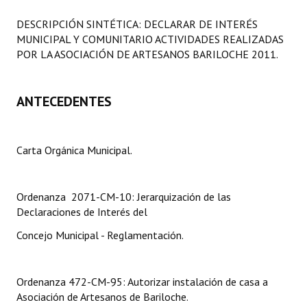
Programas
DESCRIPCIÓN SINTÉTICA: DECLARAR DE INTERÉS
MUNICIPAL Y COMUNITARIO ACTIVIDADES REALIZADAS
LEGISLACIÓN
POR LA ASOCIACIÓN DE ARTESANOS BARILOCHE 2011.
Constitución Nacional
ANTECEDENTES
Constitución Provincial
Carta Orgánica 2007
Carta Orgánica Municipal.
Reglamento Interno
Digesto
Ordenanza 2071-CM-10: Jerarquización de las
Declaraciones de Interés del
Organigrama
Concejo Municipal - Reglamentación.
DOCUMENTOS
Informes de Gestión
Ordenanza 472-CM-95: Autorizar instalación de casa a
Asociación de Artesanos de Bariloche.
Proyectos Presentados