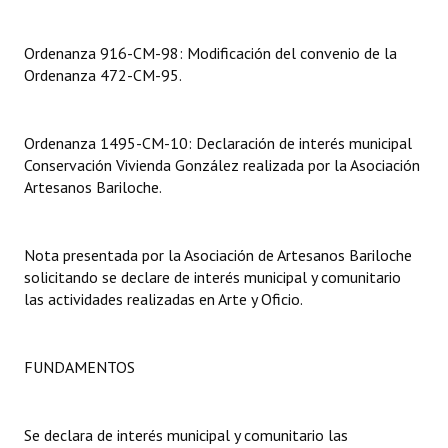
Dictámenes Asesoría Letrada
Ordenanza 916-CM-98: Modificación del convenio de la
Ordenanza 472-CM-95.
Actas de Sesión
Informes de Unidad Coordinadora
Ordenanza 1495-CM-10: Declaración de interés municipal
Ejecución Presupuestaria
Conservación Vivienda González realizada por la Asociación
Artesanos Bariloche.
Actas de Audiencias Públicas
NORMATIVA
Nota presentada por la Asociación de Artesanos Bariloche
solicitando se declare de interés municipal y comunitario
Comunicaciones
las actividades realizadas en Arte y Oficio.
Declaraciones
FUNDAMENTOS
Resoluciones
Resoluciones de Presidencia
Se declara de interés municipal y comunitario las