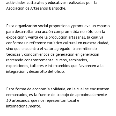
actividades culturales y educativas realizadas por la
INSTITUCIONAL
Asociación de Artesanos Bariloche.
Antiguos Pobladores
Esta organización social proporciona y promueve un espacio
Noticias Destacadas
para desarrollar una acción comprometida no sólo con la
Registros y Distinciones
exposición y venta de la producción artesanal, la cual ya
conforma un referente turístico cultural en nuestra ciudad,
Datos Históricos
sino que encuentra el valor agregado transmitiendo
técnicas y conocimientos de generación en generación
Premio al Mérito - Registro
recreando constantemente cursos, seminarios,
exposiciones, talleres e intercambios que favorecen a la
Audiencias Públicas - Registro
integración y desarrollo del oficio.
Mujeres que Dejaron Huellas - Registro
Esta forma de economía solidaria, en la cual se encuentran
Periodistas Decanos - Registro
enmarcados, es la fuente de trabajo de aproximadamente
30 artesanos, que nos representan local e
Ciudadano Ilustre - Registro
internacionalmente.
Banca del Vecino - Registro