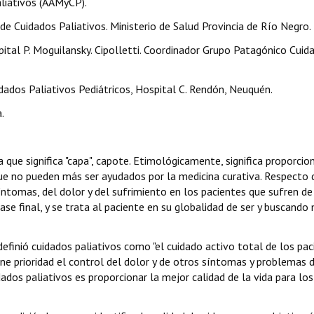
aliativos (AAMyCP).
Cuidados Paliativos. Ministerio de Salud Provincia de Río Negro.
tal P. Moguilansky. Cipolletti. Coordinador Grupo Patagónico Cuid
dos Paliativos Pediátricos, Hospital C. Rendón, Neuquén.
.
na que significa "capa", capote. Etimológicamente, significa proporcio
que no pueden más ser ayudados por la medicina curativa. Respecto 
síntomas, del dolor y del sufrimiento en los pacientes que sufren de
e final, y se trata al paciente en su globalidad de ser y buscando
efinió cuidados paliativos como "el cuidado activo total de los pac
e prioridad el control del dolor y de otros síntomas y problemas 
uidados paliativos es proporcionar la mejor calidad de la vida para los