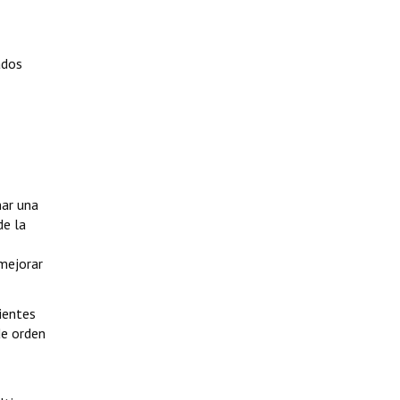
ados
nar una
de la
 mejorar
ientes
de orden