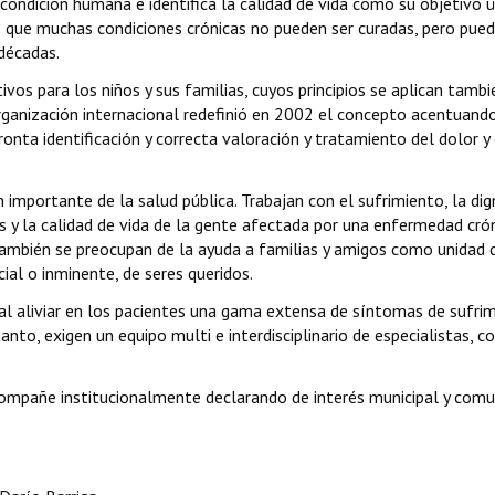
 condición humana e identifica la calidad de vida como su objetivo ú
vez que muchas condiciones crónicas no pueden ser curadas, pero pue
décadas.
vos para los niños y sus familias, cuyos principios se aplican tambi
rganización internacional redefinió en 2002 el concepto acentuando
ronta identificación y correcta valoración y tratamiento del dolor y
 importante de la salud pública. Trabajan con el sufrimiento, la dig
s y la calidad de vida de la gente afectada por una enfermedad cró
 También se preocupan de la ayuda a familias y amigos como unidad 
cial o inminente, de seres queridos.
al aliviar en los pacientes una gama extensa de síntomas de sufrim
tanto, exigen un equipo multi e interdisciplinario de especialistas, c
compañe institucionalmente declarando de interés municipal y comu