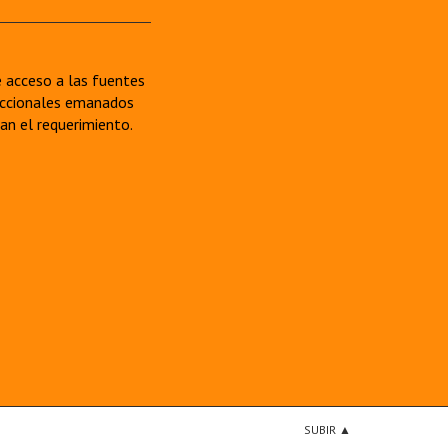
re acceso a las fuentes
sdiccionales emanados
van el requerimiento.
SUBIR ▲