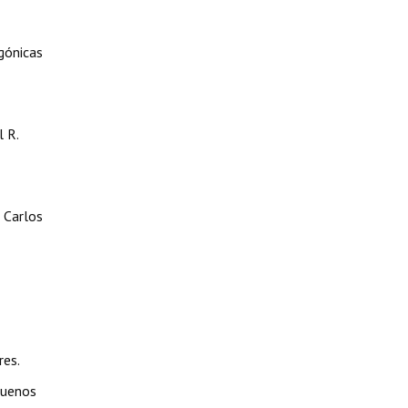
agónicas
 R.
n Carlos
res.
Buenos