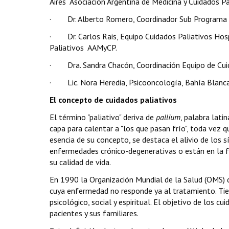
Aires  Asociación Argentina de Medicina y Cuidados P
· Dr. Alberto Romero, Coordinador Sub Programa de 
· Dr. Carlos Rais, Equipo Cuidados Paliativos Hospi
Paliativos  AAMyCP.
· Dra. Sandra Chacón, Coordinación Equipo de Cuida
· Lic. Nora Heredia, Psicooncología, Bahía Blanca
El concepto de cuidados paliativos
El término "paliativo" deriva de
pallium
, palabra lati
capa para calentar a "los que pasan frío", toda vez 
esencia de su concepto, se destaca el alivio de los 
enfermedades crónico-degenerativas o están en la fas
su calidad de vida.
En 1990 la Organización Mundial de la Salud (OMS) d
cuya enfermedad no responde ya al tratamiento. Tien
psicológico, social y espiritual. El objetivo de los c
pacientes y sus familiares.