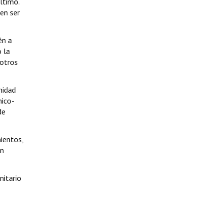
ltimo.
den ser
én a
 la
 otros
nidad
nico-
de
ientos,
on
nitario