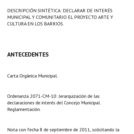
Programas
DESCRIPCIÓN SINTÉTICA: DECLARAR DE INTERÉS
MUNICIPAL Y COMUNITARIO EL PROYECTO ARTE Y
LEGISLACIÓN
CULTURA EN LOS BARRIOS.
Constitución Nacional
Constitución Provincial
ANTECEDENTES
Carta Orgánica 2007
Reglamento Interno
Carta Orgánica Municipal.
Digesto
Organigrama
Ordenanza 2071-CM-10: Jerarquización de las
declaraciones de interés del Concejo Municipal.
DOCUMENTOS
Reglamentación.
Informes de Gestión
Nota con fecha 8 de septiembre de 2011, solicitando la
Proyectos Presentados