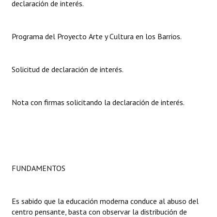
declaración de interés.
Dictámenes Asesoría Letrada
Programa del Proyecto Arte y Cultura en los Barrios.
Actas de Sesión
Informes de Unidad Coordinadora
Solicitud de declaración de interés.
Ejecución Presupuestaria
Actas de Audiencias Públicas
Nota con firmas solicitando la declaración de interés.
NORMATIVA
Comunicaciones
Declaraciones
FUNDAMENTOS
Resoluciones
Es sabido que la educación moderna conduce al abuso del
Resoluciones de Presidencia
centro pensante, basta con observar la distribución de