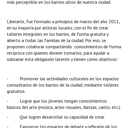
más perceptible en los barrios altos de nuestra ciudad.
Huéspedes de Honor - Registro
Antiguos Pobladores - Registro
Liberarte, fue formado a principios de marzo del año 2011,
en su mayoría por artistas locales, con el fin de crear
Reconocimientos - Registro
talleres integrales en los barrios, de forma gratuita y
abierto a todas las familias de la ciudad. Por eso, se
Bariloche, Municipio intercultural
proponen colaborar compartiendo conocimientos de forma
Entrega de distinciones
recíproca con quienes deseen tomarlos, para ayudar a
subsanar esta obligación latente y tienen como objetivos:
REFORMA DE LA CARTA ORGÁNICA
- Promover las actividades culturales en los espacios
comunitarios de los barrios de la ciudad, mediante talleres
gratuitos.
- Lograr que los jóvenes tengan conocimientos
básicos del arte (música, artes visuales, danzas, canto, etc.).
- Que logren desarrollar su capacidad de crear.
- Favorecer los espacios de debate y reflexión de los