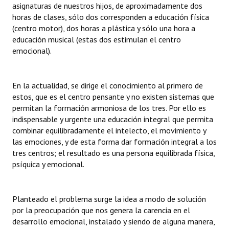
asignaturas de nuestros hijos, de aproximadamente dos
INSTITUCIONAL
horas de clases, sólo dos corresponden a educación física
(centro motor), dos horas a plástica y sólo una hora a
Antiguos Pobladores
educación musical (estas dos estimulan el centro
emocional).
Noticias Destacadas
Registros y Distinciones
En la actualidad, se dirige el conocimiento al primero de
Datos Históricos
estos, que es el centro pensante y no existen sistemas que
permitan la formación armoniosa de los tres. Por ello es
Premio al Mérito - Registro
indispensable y urgente una educación integral que permita
combinar equilibradamente el intelecto, el movimiento y
Audiencias Públicas - Registro
las emociones, y de esta forma dar formación integral a los
tres centros; el resultado es una persona equilibrada física,
Mujeres que Dejaron Huellas - Registro
psíquica y emocional.
Periodistas Decanos - Registro
Ciudadano Ilustre - Registro
Planteado el problema surge la idea a modo de solución
por la preocupación que nos genera la carencia en el
Banca del Vecino - Registro
desarrollo emocional, instalado y siendo de alguna manera,