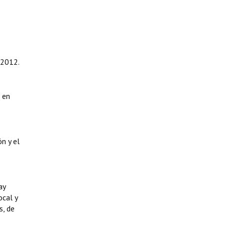
 2012.
 en
n y el
ay
ocal y
s, de