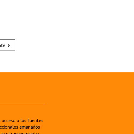
nte
re acceso a las fuentes
sdiccionales emanados
van el requerimiento.