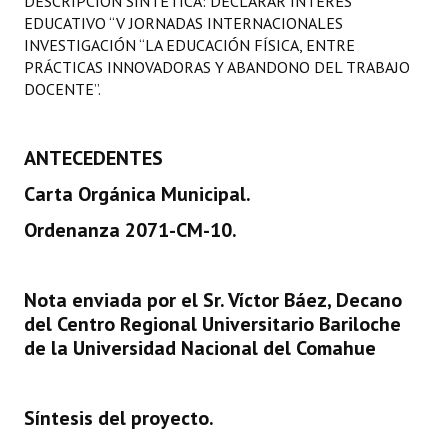
DESCRIPCIÓN SINTÉTICA: DECLARAR INTERÉS
Programas
EDUCATIVO “V JORNADAS INTERNACIONALES
INVESTIGACIÓN “LA EDUCACIÓN FÍSICA, ENTRE
LEGISLACIÓN
PRÁCTICAS INNOVADORAS Y ABANDONO DEL TRABAJO
DOCENTE”.
Constitución Nacional
Constitución Provincial
ANTECEDENTES
Carta Orgánica Municipal.
Carta Orgánica 2007
Ordenanza 2071-CM-10.
Reglamento Interno
Digesto
Nota enviada por el Sr. Víctor Báez, Decano
Organigrama
del Centro Regional Universitario Bariloche
de la Universidad Nacional del Comahue
DOCUMENTOS
Informes de Gestión
Síntesis del proyecto.
Proyectos Presentados