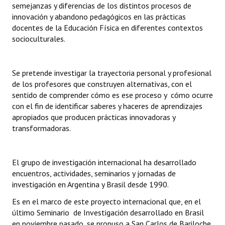
semejanzas y diferencias de los distintos procesos de
Huéspedes de Honor - Registro
innovación y abandono pedagógicos en las prácticas
docentes de la Educación Física en diferentes contextos
Antiguos Pobladores - Registro
socioculturales.
Reconocimientos - Registro
Bariloche, Municipio intercultural
Se pretende investigar la trayectoria personal y profesional
de los profesores que construyen alternativas, con el
Entrega de distinciones
sentido de comprender cómo es ese proceso y cómo ocurre
con el fin de identificar saberes y haceres de aprendizajes
REFORMA DE LA CARTA ORGÁNICA
apropiados que producen prácticas innovadoras y
transformadoras.
El grupo de investigación internacional ha desarrollado
encuentros, actividades, seminarios y jornadas de
investigación en Argentina y Brasil desde 1990.
Es en el marco de este proyecto internacional que, en el
último Seminario de Investigación desarrollado en Brasil
en noviembre pasado, se propuso a San Carlos de Bariloche