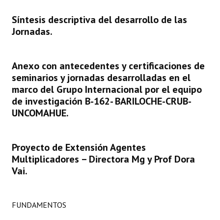
Síntesis descriptiva del desarrollo de las
Dictámenes Asesoría Letrada
Jornadas.
Actas de Sesión
Informes de Unidad Coordinadora
Anexo con antecedentes y certificaciones de
seminarios y jornadas desarrolladas en el
Ejecución Presupuestaria
marco del Grupo Internacional por el equipo
de investigación B-162- BARILOCHE-CRUB-
Actas de Audiencias Públicas
UNCOMAHUE.
NORMATIVA
Comunicaciones
Proyecto de Extensión Agentes
Multiplicadores – Directora Mg y Prof Dora
Declaraciones
Vai.
Resoluciones
FUNDAMENTOS
Resoluciones de Presidencia