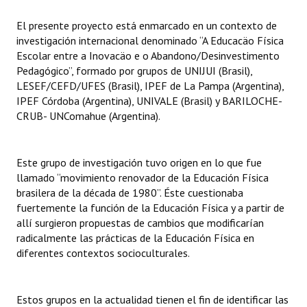
INSTITUCIONAL
El presente proyecto está enmarcado en un contexto de
investigación internacional denominado “A Educacäo Física
Antiguos Pobladores
Escolar entre a Inovacäo e o Abandono/Desinvestimento
Noticias Destacadas
Pedagógico”, formado por grupos de UNIJUI (Brasil),
LESEF/CEFD/UFES (Brasil), IPEF de La Pampa (Argentina),
Registros y Distinciones
IPEF Córdoba (Argentina), UNIVALE (Brasil) y BARILOCHE-
CRUB- UNComahue (Argentina).
Datos Históricos
Premio al Mérito - Registro
Este grupo de investigación tuvo origen en lo que fue
llamado “movimiento renovador de la Educación Física
Audiencias Públicas - Registro
brasilera de la década de 1980”. Éste cuestionaba
fuertemente la función de la Educación Física y a partir de
Mujeres que Dejaron Huellas - Registro
allí surgieron propuestas de cambios que modificarían
Periodistas Decanos - Registro
radicalmente las prácticas de la Educación Física en
diferentes contextos socioculturales.
Ciudadano Ilustre - Registro
Banca del Vecino - Registro
Estos grupos en la actualidad tienen el fin de identificar las