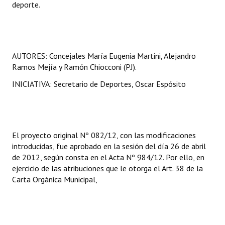
deporte.
Huéspedes de Honor - Registro
Antiguos Pobladores - Registro
Reconocimientos - Registro
AUTORES: Concejales María Eugenia Martini, Alejandro
Ramos Mejía y Ramón Chiocconi (PJ).
Bariloche, Municipio intercultural
INICIATIVA:
Secretario de Deportes, Oscar Espósito
Entrega de distinciones
REFORMA DE LA CARTA ORGÁNICA
El proyecto original Nº 082/12, con las modificaciones
introducidas, fue aprobado en la sesión del día 26 de abril
de 2012, según consta en el Acta Nº 984/12. Por ello, en
ejercicio de las atribuciones que le otorga el Art. 38 de la
Carta Orgánica Municipal,