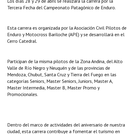
Los días 28 y 29 de abril se realizará la carrera por la
Tercera Fecha del Campeonato Patagónico de Enduro.
Dictámenes Asesoría Letrada
Actas de Sesión
Esta carrera es organizada por la Asociación Civil Pilotos de
Enduro y Motocross Bariloche (APE) y se desarrollará en el
Informes de Unidad Coordinadora
Cerro Catedral.
Ejecución Presupuestaria
Participan de la misma pilotos de la Zona Andina, del Alto
Actas de Audiencias Públicas
Valle de Río Negro y Neuquén y de las provincias de
Mendoza, Chubut, Santa Cruz y Tierra del Fuego en las
NORMATIVA
categorías Seniors, Master Seniors, Juniors, Master A,
Master Intermedia, Master B, Master Promo y
Comunicaciones
Promocionales.
Declaraciones
Resoluciones
Dentro del marco de actividades del aniversario de nuestra
Resoluciones de Presidencia
ciudad, esta carrera contribuye a fomentar el turismo en