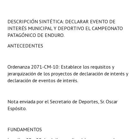
Programas
LEGISLACIÓN
DESCRIPCIÓN SINTÉTICA:
DECLARAR EVENTO DE
INTERÉS MUNICIPAL Y DEPORTIVO EL CAMPEONATO
Constitución Nacional
PATAGÓNICO DE ENDURO.
ANTECEDENTES
Constitución Provincial
Carta Orgánica 2007
Ordenanza 2071-CM-10: Establece los requisitos y
Reglamento Interno
jerarquización de los proyectos de declaración de interés y
declaración de eventos de interés.
Digesto
Organigrama
Nota enviada por el Secretario de Deportes, Sr. Oscar
Espósito.
DOCUMENTOS
Informes de Gestión
FUNDAMENTOS
Proyectos Presentados