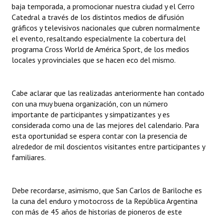
baja temporada, a promocionar nuestra ciudad y el Cerro
INSTITUCIONAL
Catedral a través de los distintos medios de difusión
gráficos y televisivos nacionales que cubren normalmente
Antiguos Pobladores
el evento, resaltando especialmente la cobertura del
programa Cross World de América Sport, de los medios
Noticias Destacadas
locales y provinciales que se hacen eco del mismo.
Registros y Distinciones
Datos Históricos
Cabe aclarar que las realizadas anteriormente han contado
con una muy buena organización, con un número
Premio al Mérito - Registro
importante de participantes y simpatizantes y es
considerada como una de las mejores del calendario. Para
Audiencias Públicas - Registro
esta oportunidad se espera contar con la presencia de
alrededor de mil doscientos visitantes entre participantes y
Mujeres que Dejaron Huellas - Registro
familiares.
Periodistas Decanos - Registro
Ciudadano Ilustre - Registro
Debe recordarse, asimismo, que San Carlos de Bariloche es
la cuna del enduro y motocross de la República Argentina
Banca del Vecino - Registro
con más de 45 años de historias de pioneros de este