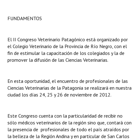
Dictámenes Asesoría Letrada
FUNDAMENTOS
Actas de Sesión
Informes de Unidad Coordinadora
El II Congreso Veterinario Patagónico está organizado por
el Colegio Veterinario de la Provincia de Río Negro, con el
Ejecución Presupuestaria
fin de estimular la capacitación de los colegiados y la de
promover la difusión de las Ciencias Veterinarias.
Actas de Audiencias Públicas
NORMATIVA
En esta oportunidad, el encuentro de profesionales de las
Ciencias Veterinarias de la Patagonia se realizará en nuestra
Comunicaciones
ciudad los días 24, 25 y 26 de noviembre de 2012.
Declaraciones
Este Congreso cuenta con la particularidad de recibir no
Resoluciones
sólo médicos veterinarios de la región sino que, contará con
la presencia de profesionales de todo el país atraídos por
Resoluciones de Presidencia
la belleza de la Región Andina y en particular de San Carlos