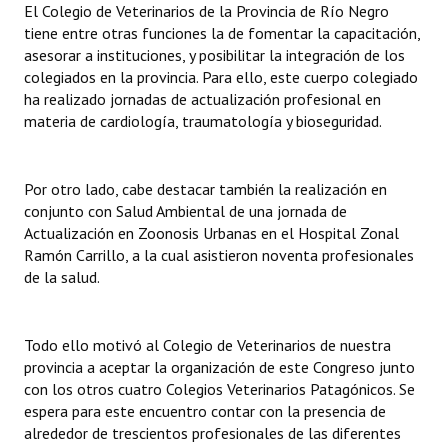
El Colegio de Veterinarios de la Provincia de Río Negro
Huéspedes de Honor - Registro
tiene entre otras funciones la de fomentar la capacitación,
asesorar a instituciones, y posibilitar la integración de los
Antiguos Pobladores - Registro
colegiados en la provincia. Para ello, este cuerpo colegiado
ha realizado jornadas de actualización profesional en
Reconocimientos - Registro
materia de cardiología, traumatología y bioseguridad.
Bariloche, Municipio intercultural
Entrega de distinciones
Por otro lado, cabe destacar también la realización en
conjunto con Salud Ambiental de una jornada de
REFORMA DE LA CARTA ORGÁNICA
Actualización en Zoonosis Urbanas en el Hospital Zonal
Ramón Carrillo, a la cual asistieron noventa profesionales
de la salud.
Todo ello motivó al Colegio de Veterinarios de nuestra
provincia a aceptar la organización de este Congreso junto
con los otros cuatro Colegios Veterinarios Patagónicos. Se
espera para este encuentro contar con la presencia de
alrededor de trescientos profesionales de las diferentes