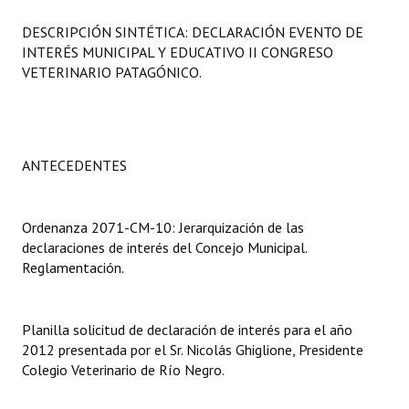
Programas
DESCRIPCIÓN SINTÉTICA: DECLARACIÓN EVENTO DE
INTERÉS MUNICIPAL Y EDUCATIVO II CONGRESO
LEGISLACIÓN
VETERINARIO PATAGÓNICO.
Constitución Nacional
Constitución Provincial
ANTECEDENTES
Carta Orgánica 2007
Reglamento Interno
Ordenanza 2071-CM-10: Jerarquización de las
declaraciones de interés del Concejo Municipal.
Digesto
Reglamentación.
Organigrama
Planilla solicitud de declaración de interés para el año
DOCUMENTOS
2012 presentada por el Sr. Nicolás Ghiglione, Presidente
Colegio Veterinario de Río Negro.
Informes de Gestión
Proyectos Presentados