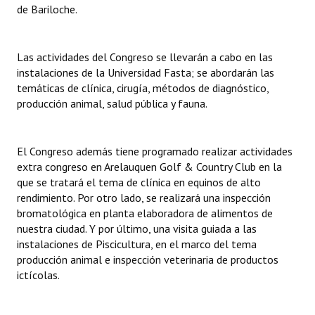
de Bariloche.
INSTITUCIONAL
Antiguos Pobladores
Las actividades del Congreso se llevarán a cabo en las
Noticias Destacadas
instalaciones de la Universidad Fasta; se abordarán las
temáticas de clínica, cirugía, métodos de diagnóstico,
Registros y Distinciones
producción animal, salud pública y fauna.
Datos Históricos
El Congreso además tiene programado realizar actividades
Premio al Mérito - Registro
extra congreso en Arelauquen Golf & Country Club en la
que se tratará el tema de clínica en equinos de alto
Audiencias Públicas - Registro
rendimiento. Por otro lado, se realizará una inspección
bromatológica en planta elaboradora de alimentos de
Mujeres que Dejaron Huellas - Registro
nuestra ciudad. Y por último, una visita guiada a las
Periodistas Decanos - Registro
instalaciones de Piscicultura, en el marco del tema
producción animal e inspección veterinaria de productos
Ciudadano Ilustre - Registro
ictícolas.
Banca del Vecino - Registro