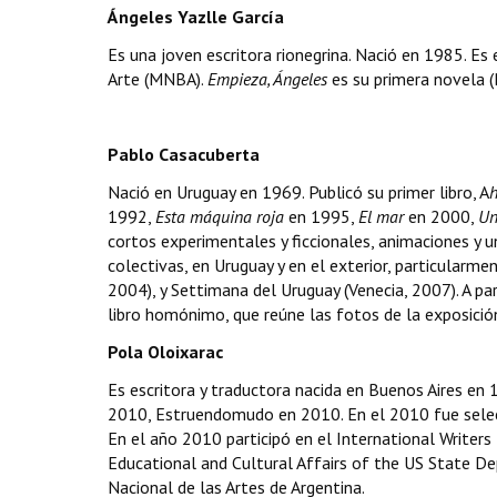
Ángeles Yazlle García
Es una joven escritora rionegrina. Nació en 1985. Es 
Arte (MNBA).
Empieza, Ángeles
es su primera novela (B
Pablo Casacuberta
Nació en Uruguay en 1969. Publicó su primer libro, A
h
1992,
Esta máquina roja
en 1995,
El mar
en 2000,
Un
cortos experimentales y ficcionales, animaciones y u
colectivas, en Uruguay y en el exterior, particular
2004), y Settimana del Uruguay (Venecia, 2007). A p
libro homónimo, que reúne las fotos de la exposició
Pola Oloixarac
Es escritora y traductora nacida en Buenos Aires en
2010, Estruendomudo en 2010. En el 2010 fue selecc
En el año 2010 participó en el International Writers
Educational and Cultural Affairs of the US State De
Nacional de las Artes de Argentina.