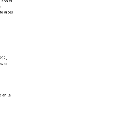
elson el
s
de artes
992,
usa
en
o en la