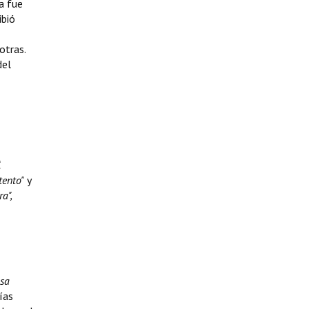
a fue
ibió
otras.
del
tento"
y
a",
osa
ías