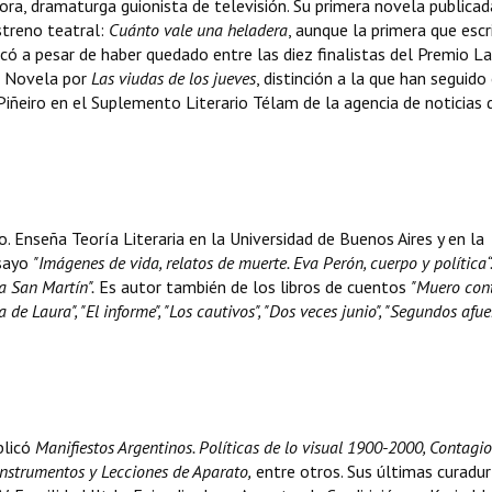
ora, dramaturga guionista de televisión. Su primera novela publicad
streno teatral:
Cuánto vale una heladera
, aunque la primera que escr
icó a pesar de haber quedado entre las diez finalistas del Premio La
de Novela por
Las
viudas de los jueves
, distinción a la que han seguido 
iñeiro en el Suplemento Literario Télam de la agencia de noticias 
. Enseña Teoría Literaria en la Universidad de Buenos Aires y en la
nsayo
"Imágenes de vida, relatos de muerte. Eva Perón, cuerpo y política“.
a San Martín".
Es autor también de los libros de cuentos
"Muero con
 de Laura", "El informe", "Los cautivos", "Dos veces junio", "Segundos afuer
blicó
Manifiestos Argentinos. Políticas de lo visual 1900-2000, Contagi
, Instrumentos y Lecciones de Aparato,
entre otros. Sus últimas curadur