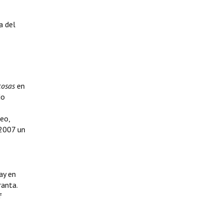
a del
cosas
en
do
eo,
 2007 un
ay en
anta.
f