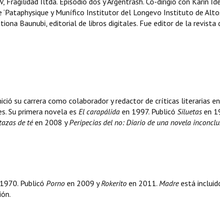
V, Fragilidad Iltda. Episodio dos y Argentrash. Co-dirigió con Karin Id
e ‘Pataphysique y Munífico Institutor del Longevo Instituto de Alto
ona Baunubi, editorial de libros digitales. Fue editor de la revista 
 Inició su carrera como colaborador y redactor de críticas literarias en
es. Su primera novela es
El carapálida
en 1997. Publicó
Siluetas
en 1
tazas de té
en 2008 y
Peripecias del no: Diario de una novela inconcl
n 1970. Publicó
Porno
en 2009 y
Rokerito
en 2011.
Madre
está incluid
ión.