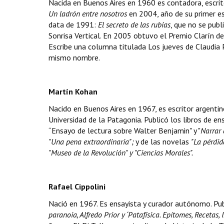
Nacida en Buenos Aires en 1960 es contadora, escrit
Un ladrón entre nosotros
en 2004, año de su primer e
data de 1991:
El secreto de las rubias
, que no se publ
Sonrisa Vertical. En 2005 obtuvo el Premio Clarín 
Escribe una columna titulada Los jueves de Claudia P
mismo nombre.
Martín Kohan
Nacido en Buenos Aires en 1967, es escritor argentino
Universidad de la Patagonia. Publicó los libros de e
“Ensayo de lectura sobre Walter Benjamin" y "
Narrar 
"Una pena extraordinaria";
y de las novelas
"La pérdida
"Museo de la Revolución" y "Ciencias Morales".
Rafael Cippolini
Nació en 1967. Es ensayista y curador autónomo. Pu
paranoia, Alfredo Prior y ‘Patafísica. Epítomes, Recetas