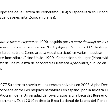
egresada de la Carrera de Periodismo (UCA) y Especialista en Histori
uenos Aires, interZona, en prensa).
ora le toca al elefante
en 1990
,
seguido por
La parte de abajo de las 
a línea más o menos recta
en 2001 y
Aquí y ahora
en 2002. Ha dirigi
n largometraje. Como artista visual participó en varias muestras
mente Immediate (Reino Unido, 1999), Composición de lugar (Montevid
artir de una muestra de fotografías llamada
Apariciones
, publicó en
n.
 1977. Su primera novela es Las teorías salvajes en 2008, Alpha Dec
ionada entre Los mejores narradores en español por la Revista Gr
 Program de la Universidad de Iowa gracias a una beca del Bureau o
partment. En el 2010 recibió la Beca Nacional de Letras del Fondo