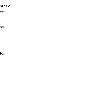
entos o
rias.
omo
 los