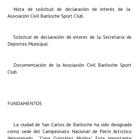
Nota de solicitud de declaración de interés de la
Dictámenes Asesoría Letrada
Asociación Civil Bariloche Sport Club.
Actas de Sesión
Solicitud de declaración de interés de la Secretaría de
Informes de Unidad Coordinadora
Deportes Municipal.
Ejecución Presupuestaria
Actas de Audiencias Públicas
Documentación de la Asociación Civil Bariloche Sport
Club.
NORMATIVA
Comunicaciones
FUNDAMENTOS
Declaraciones
Resoluciones
La ciudad de San Carlos de Bariloche ha sido designada
Resoluciones de Presidencia
como sede del Campeonato Nacional de Patín Artístico
denominado “Copa González Molina”. Este importante