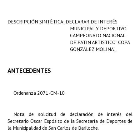
Programas
LEGISLACIÓN
DESCRIPCIÓN SINTÉTICA: DECLARAR DE INTERÉS
MUNICIPAL Y DEPORTIVO
Constitución Nacional
CAMPEONATO NACIONAL
DE PATÍN ARTÍSTICO “COPA
Constitución Provincial
GONZÁLEZ MOLINA”.
Carta Orgánica 2007
ANTECEDENTES
Reglamento Interno
Digesto
Ordenanza 2071-CM-10.
Organigrama
DOCUMENTOS
Nota de solicitud de declaración de interés del
Secretario Oscar Espósito de la Secretaría de Deportes de
Informes de Gestión
la Municipalidad de San Carlos de Bariloche.
Proyectos Presentados