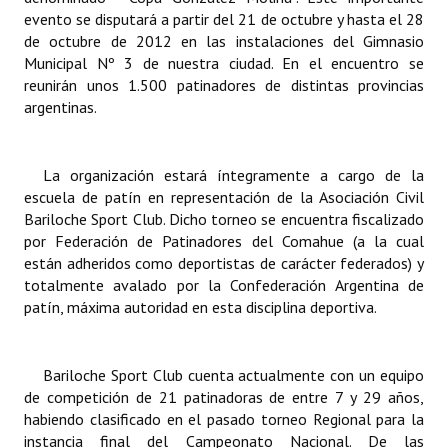
INSTITUCIONAL
evento se disputará a partir del 21 de octubre y hasta el 28
de octubre de 2012 en las instalaciones del Gimnasio
Antiguos Pobladores
Municipal Nº 3 de nuestra ciudad. En el encuentro se
reunirán unos 1.500 patinadores de distintas provincias
Noticias Destacadas
argentinas.
Registros y Distinciones
La organización estará íntegramente a cargo de la
Datos Históricos
escuela de patín en representación de la Asociación Civil
Bariloche Sport Club. Dicho torneo se encuentra fiscalizado
Premio al Mérito - Registro
por Federación de Patinadores del Comahue (a la cual
están adheridos como deportistas de carácter federados) y
Audiencias Públicas - Registro
totalmente avalado por la Confederación Argentina de
Mujeres que Dejaron Huellas - Registro
patín, máxima autoridad en esta disciplina deportiva.
Periodistas Decanos - Registro
Bariloche Sport Club cuenta actualmente con un equipo
Ciudadano Ilustre - Registro
de competición de 21 patinadoras de entre 7 y 29 años,
habiendo clasificado en el pasado torneo Regional para la
Banca del Vecino - Registro
instancia final del Campeonato Nacional. De las