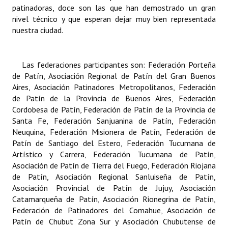
patinadoras, doce son las que han demostrado un gran
Huéspedes de Honor - Registro
nivel técnico y que esperan dejar muy bien representada
nuestra ciudad.
Antiguos Pobladores - Registro
Reconocimientos - Registro
Las federaciones participantes son: Federación Porteña
Bariloche, Municipio intercultural
de Patín, Asociación Regional de Patín del Gran Buenos
Aires, Asociación Patinadores Metropolitanos, Federación
Entrega de distinciones
de Patín de la Provincia de Buenos Aires, Federación
Cordobesa de Patín, Federación de Patín de la Provincia de
REFORMA DE LA CARTA ORGÁNICA
Santa Fe, Federación Sanjuanina de Patín, Federación
Neuquina, Federación Misionera de Patín, Federación de
Patín de Santiago del Estero, Federación Tucumana de
Artístico y Carrera, Federación Tucumana de Patín,
Asociación de Patín de Tierra del Fuego, Federación Riojana
de Patín, Asociación Regional Sanluiseña de Patín,
Asociación Provincial de Patín de Jujuy, Asociación
Catamarqueña de Patín, Asociación Rionegrina de Patín,
Federación de Patinadores del Comahue, Asociación de
Patín de Chubut Zona Sur y Asociación Chubutense de