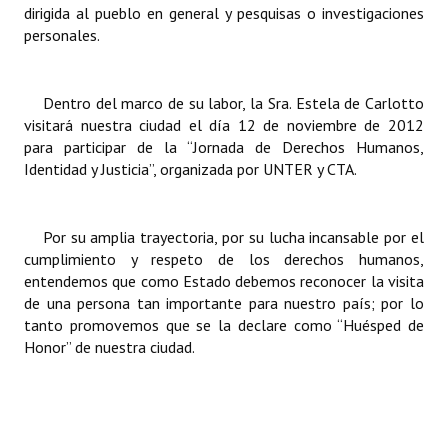
dirigida al pueblo en general y pesquisas o investigaciones
Huéspedes de Honor - Registro
personales.
Antiguos Pobladores - Registro
Dentro del marco de su labor, la Sra. Estela de Carlotto
Reconocimientos - Registro
visitará nuestra ciudad el día 12 de noviembre de 2012
Bariloche, Municipio intercultural
para participar de la “Jornada de Derechos Humanos,
Identidad y Justicia”, organizada por UNTER y CTA.
Entrega de distinciones
REFORMA DE LA CARTA ORGÁNICA
Por su amplia trayectoria, por su lucha incansable por el
cumplimiento y respeto de los derechos humanos,
entendemos que como Estado debemos reconocer la visita
de una persona tan importante para nuestro país; por lo
tanto promovemos que se la declare como “Huésped de
Honor” de nuestra ciudad.