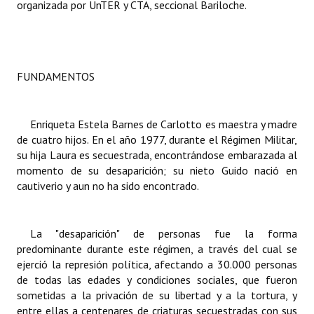
organizada por UnTER y CTA, seccional Bariloche.
Dictámenes Asesoría Letrada
Actas de Sesión
FUNDAMENTOS
Informes de Unidad Coordinadora
Ejecución Presupuestaria
Enriqueta Estela Barnes de Carlotto es maestra y madre
de cuatro hijos. En el año 1977, durante el Régimen Militar,
Actas de Audiencias Públicas
su hija Laura es secuestrada, encontrándose embarazada al
momento de su desaparición; su nieto Guido nació en
NORMATIVA
cautiverio y aun no ha sido encontrado.
Comunicaciones
La "desaparición" de personas fue la forma
Declaraciones
predominante durante este régimen, a través del cual se
ejerció la represión política, afectando a 30.000 personas
Resoluciones
de todas las edades y condiciones sociales, que fueron
Resoluciones de Presidencia
sometidas a la privación de su libertad y a la tortura, y
entre ellas a centenares de criaturas secuestradas con sus