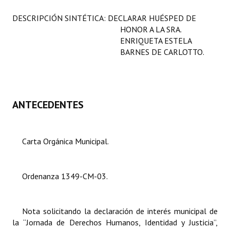
Programas
DESCRIPCIÓN SINTÉTICA: DECLARAR HUÉSPED DE
HONOR A LA SRA.
LEGISLACIÓN
ENRIQUETA ESTELA
BARNES DE CARLOTTO.
Constitución Nacional
Constitución Provincial
Carta Orgánica 2007
ANTECEDENTES
Reglamento Interno
Carta Orgánica Municipal.
Digesto
Organigrama
Ordenanza 1349-CM-03.
DOCUMENTOS
Informes de Gestión
Nota solicitando la declaración de interés municipal de
la “Jornada de Derechos Humanos, Identidad y Justicia”,
Proyectos Presentados