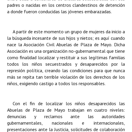
INSTITUCIONAL
padres o nacidas en los centros clandestinos de detención
a donde fueron conducidas las jóvenes embarazadas.
Antiguos Pobladores
Noticias Destacadas
A partir de este momento un grupo de mujeres da inicio a
la búsqueda incesante de sus hijos y nietos; es aquí cuando
Registros y Distinciones
nace la Asociación Civil Abuelas de Plaza de Mayo. Dicha
Asociación es una organización no-gubernamental que tiene
Datos Históricos
como finalidad localizar y restituir a sus legítimas familias
todos los niños secuestrados y desaparecidos por la
Premio al Mérito - Registro
represión política, creando las condiciones para que nunca
más se repita tan terrible violación de los derechos de los
Audiencias Públicas - Registro
niños, exigiendo castigo a todos los responsables.
Mujeres que Dejaron Huellas - Registro
Periodistas Decanos - Registro
Con el fin de localizar los niños desaparecidos las
Abuelas de Plaza de Mayo trabajan en cuatro niveles:
Ciudadano Ilustre - Registro
denuncias y reclamos ante las autoridades
gubernamentales, nacionales e internacionales,
Banca del Vecino - Registro
presentaciones ante la Justicia, solicitudes de colaboración