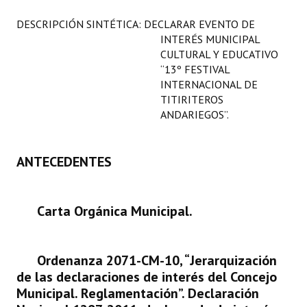
Programas
DESCRIPCIÓN SINTÉTICA: DECLARAR EVENTO DE
INTERÉS MUNICIPAL
LEGISLACIÓN
CULTURAL Y EDUCATIVO
“13º FESTIVAL
Constitución Nacional
INTERNACIONAL DE
TITIRITEROS
Constitución Provincial
ANDARIEGOS”.
Carta Orgánica 2007
ANTECEDENTES
Reglamento Interno
Digesto
Carta Orgánica Municipal.
Organigrama
DOCUMENTOS
Ordenanza 2071-CM-10, “Jerarquización
de las declaraciones de interés del Concejo
Informes de Gestión
Municipal. Reglamentación”. Declaración
Proyectos Presentados