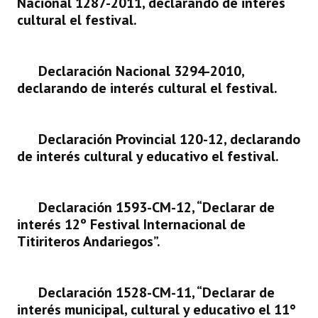
Nacional 1287-2011, declarando de interés
cultural el festival.
Dictámenes Asesoría Letrada
Actas de Sesión
Declaración Nacional 3294-2010,
declarando de interés cultural el festival.
Informes de Unidad Coordinadora
Ejecución Presupuestaria
Declaración Provincial 120-12, declarando
Actas de Audiencias Públicas
de interés cultural y educativo el festival.
NORMATIVA
Declaración 1593-CM-12, “Declarar de
Comunicaciones
interés 12º Festival Internacional de
Declaraciones
Titiriteros Andariegos”.
Resoluciones
Declaración 1528-CM-11, “Declarar de
Resoluciones de Presidencia
interés municipal, cultural y educativo el 11°