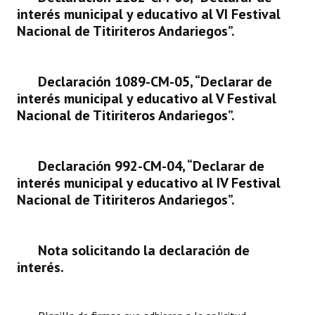
interés municipal y educativo al VI Festival
Huéspedes de Honor - Registro
Nacional de Titiriteros Andariegos”.
Antiguos Pobladores - Registro
Reconocimientos - Registro
Declaración 1089-CM-05, “Declarar de
interés municipal y educativo al V Festival
Bariloche, Municipio intercultural
Nacional de Titiriteros Andariegos”.
Entrega de distinciones
REFORMA DE LA CARTA ORGÁNICA
Declaración 992-CM-04, “
Declarar de
interés municipal y educativo al IV Festival
Nacional de Titiriteros Andariegos”.
Nota solicitando la declaración de
interés.