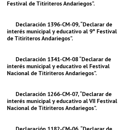
Festival de Titiriteros Andariegos”.
INSTITUCIONAL
Antiguos Pobladores
Declaración 1396-CM-09,
“
Declarar de
Noticias Destacadas
interés municipal y educativo al 9º Festival
de Titiriteros Andariegos”.
Registros y Distinciones
Datos Históricos
Declaración 1341-CM-08 “Declarar de
Premio al Mérito - Registro
interés municipal y educativo el Festival
Nacional de Titiriteros Andariegos”.
Audiencias Públicas - Registro
Mujeres que Dejaron Huellas - Registro
Declaración 1266-CM-07, “Declarar de
interés municipal y educativo al VII Festival
Periodistas Decanos - Registro
Nacional de Titiriteros Andariegos”.
Ciudadano Ilustre - Registro
Banca del Vecino - Registro
Declaración 1182-CM-06,
“
Declarar de