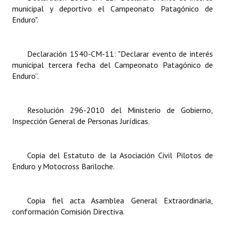
municipal y deportivo el Campeonato Patagónico de
Enduro".
Dictámenes Asesoría Letrada
Actas de Sesión
Declaración 1540-CM-11: "Declarar evento de interés
Informes de Unidad Coordinadora
municipal tercera fecha del Campeonato Patagónico de
Enduro”.
Ejecución Presupuestaria
Actas de Audiencias Públicas
Resolución 296-2010 del Ministerio de Gobierno,
Inspección General de Personas Jurídicas.
NORMATIVA
Comunicaciones
Copia del Estatuto de la Asociación Civil Pilotos de
Enduro y Motocross Bariloche.
Declaraciones
Resoluciones
Copia fiel acta Asamblea General Extraordinaria,
Resoluciones de Presidencia
conformación Comisión Directiva.