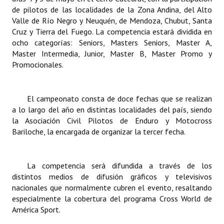
de pilotos de las localidades de la Zona Andina, del Alto
Huéspedes de Honor - Registro
Valle de Río Negro y Neuquén, de Mendoza, Chubut, Santa
Antiguos Pobladores - Registro
Cruz y Tierra del Fuego. La competencia estará dividida en
ocho categorías: Seniors, Masters Seniors, Master A,
Reconocimientos - Registro
Master Intermedia, Junior, Master B, Master Promo y
Promocionales.
Bariloche, Municipio intercultural
Entrega de distinciones
El campeonato consta de doce fechas que se realizan
a lo largo del año en distintas localidades del país, siendo
REFORMA DE LA CARTA ORGÁNICA
la Asociación Civil Pilotos de Enduro y Motocross
Bariloche, la encargada de organizar la tercer fecha.
La competencia será difundida a través de los
distintos medios de difusión gráficos y televisivos
nacionales que normalmente cubren el evento, resaltando
especialmente la cobertura del programa Cross World de
América Sport.