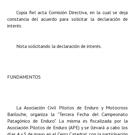
INSTITUCIONAL
Copia fiel acta Comisión Directiva, en la cual se deja
Antiguos Pobladores
constancia del acuerdo para solicitar la declaración de
interés.
Noticias Destacadas
Registros y Distinciones
Nota solicitando la declaración de interés.
Datos Históricos
Premio al Mérito - Registro
FUNDAMENTOS
Audiencias Públicas - Registro
Mujeres que Dejaron Huellas - Registro
Periodistas Decanos - Registro
La Asociación Civil
Pilotos de Enduro y Motocross
Bariloche, organiza la "Tercera Fecha del Campeonato
Ciudadano Ilustre - Registro
Patagónico de Enduro". La misma es fiscalizada por la
Asociación Pilotos de Enduro (APE) y se llevará a cabo los
Banca del Vecino - Registro
días 4 y 5 de mayo en el Cerro Catedral, con la participación