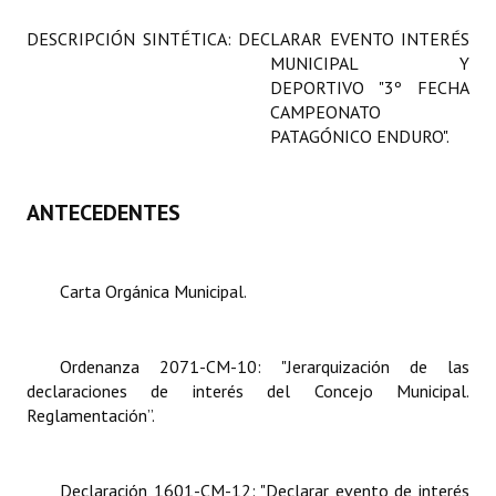
Programas
DESCRIPCIÓN SINTÉTICA:
DECLARAR EVENTO INTERÉS
MUNICIPAL Y
LEGISLACIÓN
DEPORTIVO "3º FECHA
CAMPEONATO
Constitución Nacional
PATAGÓNICO ENDURO".
Constitución Provincial
ANTECEDENTES
Carta Orgánica 2007
Reglamento Interno
Carta Orgánica Municipal.
Digesto
Organigrama
Ordenanza 2071-CM-10: "Jerarquización de las
declaraciones de interés del Concejo Municipal.
DOCUMENTOS
Reglamentación”.
Informes de Gestión
Declaración 1601-CM-12: "Declarar evento de interés
Proyectos Presentados