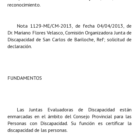
INSTITUCIONAL
reconocimiento.
Antiguos Pobladores
Nota 1129-ME/CM-2013, de fecha 04/04/2013, de
Noticias Destacadas
Dr. Mariano Flores Velasco, Comisión Organizadora Junta de
Discapacidad de San Carlos de Bariloche, Ref; solicitud de
Registros y Distinciones
declaración.
Datos Históricos
Premio al Mérito - Registro
FUNDAMENTOS
Audiencias Públicas - Registro
Mujeres que Dejaron Huellas - Registro
Periodistas Decanos - Registro
Las Juntas Evaluadoras de Discapacidad están
enmarcadas en el ámbito del Consejo Provincial para las
Ciudadano Ilustre - Registro
Personas con Discapacidad. Su función es certificar la
discapacidad de las personas.
Banca del Vecino - Registro