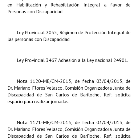
en Habilitación y Rehabilitación Integral a favor de
Personas con Discapacidad.
Dictámenes Asesoría Letrada
Actas de Sesión
Ley Provincial 2055, Régimen de Protección Integral de
Informes de Unidad Coordinadora
las personas con Discapacidad.
Ejecución Presupuestaria
Ley Provincial 3467, Adhesión a la Ley nacional 24901.
Actas de Audiencias Públicas
NORMATIVA
Nota 1120-ME/CM-2013, de fecha 03/04/2013, de
Dr. Mariano Flores Velasco, Comisión Organizadora Junta de
Comunicaciones
Discapacidad de San Carlos de Bariloche, Ref; solicita
espacio para realizar jornadas.
Declaraciones
Resoluciones
Nota 1121-ME/CM-2013, de fecha 03/04/2013, de
Resoluciones de Presidencia
Dr. Mariano Flores Velasco, Comisión Organizadora Junta de
Discapacidad de San Carlos de Bari]oche, Ref; solicita