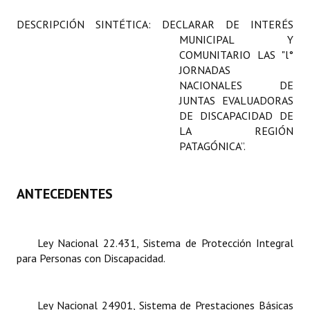
Programas
DESCRIPCIÓN SINTÉTICA:
DECLARAR DE INTERÉS
MUNICIPAL Y
LEGISLACIÓN
COMUNITARIO LAS "l°
JORNADAS
Constitución Nacional
NACIONALES DE
JUNTAS EVALUADORAS
Constitución Provincial
DE DISCAPACIDAD DE
LA REGIÓN
Carta Orgánica 2007
PATAGÓNICA”.
Reglamento Interno
Digesto
ANTECEDENTES
Organigrama
Ley Nacional 22.431, Sistema de Protección Integral
DOCUMENTOS
para Personas con Discapacidad.
Informes de Gestión
Ley Nacional 24901, Sistema de Prestaciones Básicas
Proyectos Presentados