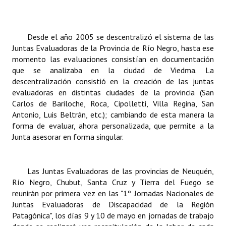
Huéspedes de Honor - Registro
Antiguos Pobladores - Registro
Desde el año 2005 se descentralizó el sistema de las
Juntas Evaluadoras de la Provincia de Río Negro, hasta ese
Reconocimientos - Registro
momento las evaluaciones consistían en documentación
que se analizaba en la ciudad de Viedma. La
Bariloche, Municipio intercultural
descentralización consistió en la creación de las juntas
evaluadoras en distintas ciudades de la provincia (San
Entrega de distinciones
Carlos de Bariloche, Roca, Cipolletti, Villa Regina, San
Antonio, Luis Beltrán, etc.); cambiando de esta manera la
REFORMA DE LA CARTA ORGÁNICA
forma de evaluar, ahora personalizada, que permite a la
Junta asesorar en forma singular.
Las Juntas Evaluadoras de las provincias de Neuquén,
Río Negro, Chubut, Santa Cruz y Tierra del Fuego se
reunirán por primera vez en las "1º Jornadas Nacionales de
Juntas Evaluadoras de Discapacidad de la Región
Patagónica", los días 9 y 10 de mayo en jornadas de trabajo