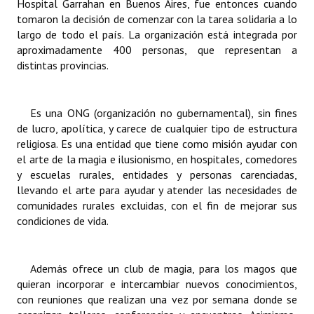
Hospital Garrahan en Buenos Aires, fue entonces cuando
Huéspedes de Honor - Registro
tomaron la decisión de comenzar con la tarea solidaria a lo
largo de todo el país. La organización está integrada por
Antiguos Pobladores - Registro
aproximadamente 400 personas, que representan a
distintas provincias.
Reconocimientos - Registro
Bariloche, Municipio intercultural
Es una ONG (organización no gubernamental), sin fines
de lucro, apolítica, y carece de cualquier tipo de estructura
Entrega de distinciones
religiosa. Es una entidad que tiene como misión ayudar con
el arte de la magia e ilusionismo, en hospitales, comedores
REFORMA DE LA CARTA ORGÁNICA
y escuelas rurales, entidades y personas carenciadas,
llevando el arte para ayudar y atender las necesidades de
comunidades rurales excluidas, con el fin de mejorar sus
condiciones de vida.
Además ofrece un club de magia, para los magos que
quieran incorporar e intercambiar nuevos conocimientos,
con reuniones que realizan una vez por semana donde se