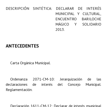
Programas
DESCRIPCIÓN SINTÉTICA:
DECLARAR DE INTERÉS
MUNICIPAL Y CULTURAL,
LEGISLACIÓN
ENCUENTRO BARILOCHE
MÁGICO Y SOLIDARIO
Constitución Nacional
2013.
Constitución Provincial
ANTECEDENTES
Carta Orgánica 2007
Reglamento Interno
Carta Orgánica Municipal.
Digesto
Organigrama
Ordenanza 2071-CM-10: Jerarquización de las
declaraciones de interés del Concejo Municipal.
DOCUMENTOS
Reglamentación.
Informes de Gestión
Declaración 1611-CM-12: Declarar de interés municipal
Proyectos Presentados