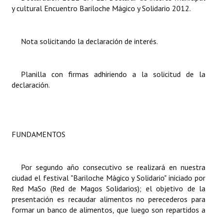
y cultural Encuentro Bariloche Mágico y Solidario 2012.
Dictámenes Asesoría Letrada
Actas de Sesión
Nota solicitando la declaración de interés.
Informes de Unidad Coordinadora
Planilla con firmas adhiriendo a la solicitud de la
Ejecución Presupuestaria
declaración.
Actas de Audiencias Públicas
NORMATIVA
FUNDAMENTOS
Comunicaciones
Declaraciones
Por segundo año consecutivo se realizará en nuestra
ciudad el festival "Bariloche Mágico y Solidario" iniciado por
Resoluciones
Red MaSo (Red de Magos Solidarios); el objetivo de la
presentación es recaudar alimentos no perecederos para
Resoluciones de Presidencia
formar un banco de alimentos, que luego son repartidos a