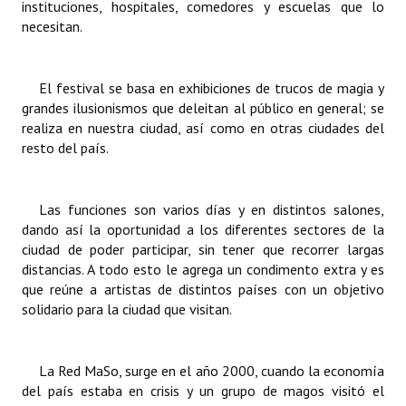
instituciones, hospitales, comedores y escuelas que lo
INSTITUCIONAL
necesitan.
Antiguos Pobladores
El festival se basa en exhibiciones de trucos de magia y
Noticias Destacadas
grandes ilusionismos que deleitan al público en general; se
realiza en nuestra ciudad, así como en otras ciudades del
Registros y Distinciones
resto del país.
Datos Históricos
Premio al Mérito - Registro
Las funciones son varios días y en distintos salones,
dando así la oportunidad a los diferentes sectores de la
Audiencias Públicas - Registro
ciudad de poder participar, sin tener que recorrer largas
distancias. A todo esto le agrega un condimento extra y es
Mujeres que Dejaron Huellas - Registro
que reúne a artistas de distintos países con un objetivo
solidario para la ciudad que visitan.
Periodistas Decanos - Registro
Ciudadano Ilustre - Registro
La Red MaSo
, surge en el año 2000, cuando la economía
Banca del Vecino - Registro
del país estaba en crisis y un grupo de magos visitó el