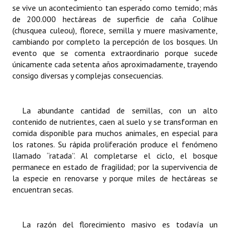
INSTITUCIONAL
se vive un acontecimiento tan esperado como temido; más
de 200.000 hectáreas de superficie de caña Colihue
(chusquea culeou), florece, semilla y muere masivamente,
Antiguos Pobladores
cambiando por completo la percepción de los bosques. Un
Noticias Destacadas
evento que se comenta extraordinario porque sucede
únicamente cada setenta años aproximadamente, trayendo
Registros y Distinciones
consigo diversas y complejas consecuencias.
Datos Históricos
La abundante cantidad de semillas, con un alto
Premio al Mérito - Registro
contenido de nutrientes, caen al suelo y se transforman en
comida disponible para muchos animales, en especial para
Audiencias Públicas - Registro
los ratones. Su rápida proliferación produce el fenómeno
llamado “ratada”. Al completarse el ciclo, el bosque
Mujeres que Dejaron Huellas - Registro
permanece en estado de fragilidad; por la supervivencia de
Periodistas Decanos - Registro
la especie en renovarse y porque miles de hectáreas se
encuentran secas.
Ciudadano Ilustre - Registro
Banca del Vecino - Registro
La razón del florecimiento masivo es todavía un