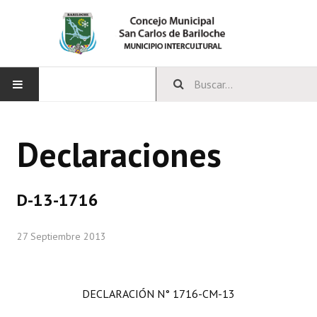
INICIO
Declaraciones
CONCEJO
Bloques Políticos
D-13-1716
Integrantes del Concejo
27 Septiembre 2013
Comisiones Permanentes
Comisiones Especiales
DECLARACIÓN N° 1716-CM-13
Concejales Mandato Cumplido