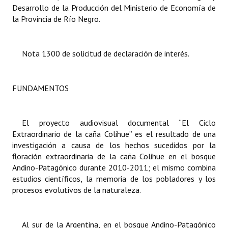
Desarrollo de la Producción del Ministerio de Economía de
la Provincia de Río Negro.
Dictámenes Asesoría Letrada
Actas de Sesión
Nota 1300 de solicitud de declaración de interés.
Informes de Unidad Coordinadora
Ejecución Presupuestaria
FUNDAMENTOS
Actas de Audiencias Públicas
El proyecto audiovisual documental “El Ciclo
NORMATIVA
Extraordinario de la caña Colihue” es el resultado de una
investigación a causa de los hechos sucedidos por la
Comunicaciones
floración extraordinaria de la caña Colihue en el bosque
Andino-Patagónico durante 2010-2011; el mismo combina
Declaraciones
estudios científicos, la memoria de los pobladores y los
procesos evolutivos de la naturaleza.
Resoluciones
Resoluciones de Presidencia
Al sur de la Argentina, en el bosque Andino-Patagónico