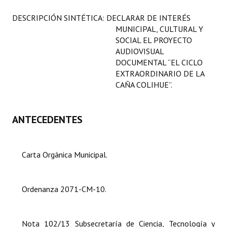
Programas
DESCRIPCIÓN SINTÉTICA: DECLARAR DE INTERÉS
MUNICIPAL, CULTURAL Y
LEGISLACIÓN
SOCIAL EL PROYECTO
AUDIOVISUAL
Constitución Nacional
DOCUMENTAL “EL CICLO
EXTRAORDINARIO DE LA
Constitución Provincial
CAÑA COLIHUE”.
Carta Orgánica 2007
ANTECEDENTES
Reglamento Interno
Digesto
Carta Orgánica Municipal.
Organigrama
DOCUMENTOS
Ordenanza 2071-CM-10.
Informes de Gestión
Nota 102/13 Subsecretaría de Ciencia, Tecnología y
Proyectos Presentados