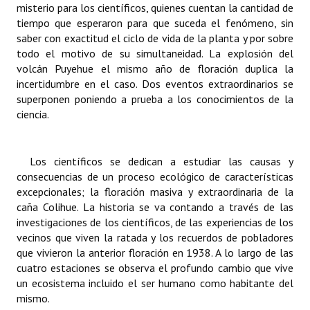
misterio para los científicos, quienes cuentan la cantidad de
Huéspedes de Honor - Registro
tiempo que esperaron para que suceda el fenómeno, sin
saber con exactitud el ciclo de vida de la planta y por sobre
Antiguos Pobladores - Registro
todo el motivo de su simultaneidad. La explosión del
volcán Puyehue el mismo año de floración duplica la
Reconocimientos - Registro
incertidumbre en el caso. Dos eventos extraordinarios se
superponen poniendo a prueba a los conocimientos de la
Bariloche, Municipio intercultural
ciencia.
Entrega de distinciones
REFORMA DE LA CARTA ORGÁNICA
Los científicos se dedican a estudiar las causas y
consecuencias de un proceso ecológico de características
excepcionales; la floración masiva y extraordinaria de la
caña Colihue. La historia se va contando a través de las
investigaciones de los científicos, de las experiencias de los
vecinos que viven la ratada y los recuerdos de pobladores
que vivieron la anterior floración en 1938. A lo largo de las
cuatro estaciones se observa el profundo cambio que vive
un ecosistema incluido el ser humano como habitante del
mismo.