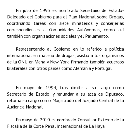
Huéspedes de Honor - Registro
En julio de 1993 es nombrado Secretario de Estado-
Delegado del Gobierno para el Plan Nacional sobre Drogas,
Antiguos Pobladores - Registro
coordinando tareas con siete ministerios y conserjerías
correspondientes a Comunidades Autónomas, como así
Reconocimientos - Registro
también con organizaciones sociales y el Parlamento.
Bariloche, Municipio intercultural
Representando al Gobierno en lo referido a política
Entrega de distinciones
internacional en materia de drogas, asistió a los organismos
de la ONU en Viena y New York, firmando también acuerdos
REFORMA DE LA CARTA ORGÁNICA
bilaterales con otros países como Alemania y Portugal.
En mayo de 1994, tras dimitir a su cargo como
Secretario de Estado, y renunciar a su acta de Diputado,
retoma su cargo como Magistrado del Juzgado Central de la
Audiencia Nacional.
En mayo de 2010 es nombrado Consultor Externo de la
Fiscalía de la Corte Penal Internacional de La Haya.