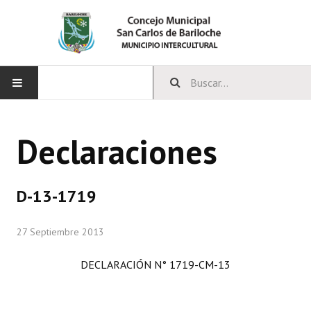
INICIO
Declaraciones
CONCEJO
Bloques Políticos
D-13-1719
Integrantes del Concejo
27 Septiembre 2013
Comisiones Permanentes
DECLARACIÓN N° 1719-CM-13
Comisiones Especiales
Concejales Mandato Cumplido