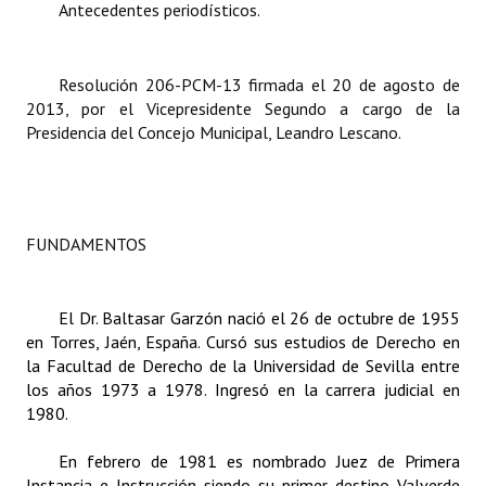
Antecedentes periodísticos.
Dictámenes Asesoría Letrada
Resolución 206-PCM-13 firmada el 20 de agosto de
Actas de Sesión
2013, por el Vicepresidente Segundo a cargo de la
Presidencia del Concejo Municipal, Leandro Lescano.
Informes de Unidad Coordinadora
Ejecución Presupuestaria
Actas de Audiencias Públicas
FUNDAMENTOS
NORMATIVA
El Dr. Baltasar Garzón nació el 26 de octubre de 1955
Comunicaciones
en
Torres
,
Jaén,
España.
Cursó sus estudios de Derecho en
Declaraciones
la Facultad de Derecho de la Universidad de Sevilla entre
los años 1973 a 1978. Ingresó en la
carrera judicial
en
Resoluciones
1980.
Resoluciones de Presidencia
En febrero de 1981 es nombrado Juez de Primera
Instancia e Instrucción siendo su primer destino Valverde