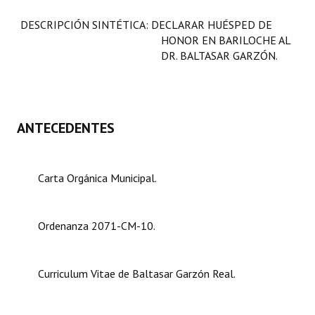
Programas
DESCRIPCIÓN SINTÉTICA: DECLARAR HUÉSPED DE
HONOR EN BARILOCHE AL
LEGISLACIÓN
DR. BALTASAR GARZÓN.
Constitución Nacional
Constitución Provincial
ANTECEDENTES
Carta Orgánica 2007
Reglamento Interno
Carta Orgánica Municipal.
Digesto
Organigrama
Ordenanza 2071-CM-10.
DOCUMENTOS
Curriculum Vitae de Baltasar Garzón Real.
Informes de Gestión
Proyectos Presentados