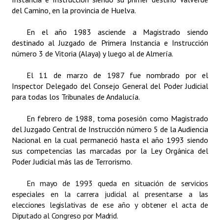
INSTITUCIONAL
del Camino, en la provincia de Huelva.
Antiguos Pobladores
En el año 1983 asciende a
Magistrado
siendo
destinado al Juzgado de Primera Instancia e Instrucción
Noticias Destacadas
número 3 de Vitoria (Alaya) y luego al de Almería.
Registros y Distinciones
El 11 de marzo de 1987 fue nombrado por el
Inspector Delegado del Consejo General del Poder Judicial
Datos Históricos
para todas los Tribunales de Andalucía.
Premio al Mérito - Registro
En febrero de 1988, toma posesión como M
agistrado
del Juzgado Central de Instrucción número 5 de la Audiencia
Audiencias Públicas - Registro
Nacional
en la cual permaneció hasta el año 1993 siendo
Mujeres que Dejaron Huellas - Registro
sus competencias las marcadas por la Ley Orgánica del
Poder Judicial más las de Terrorismo.
Periodistas Decanos - Registro
En mayo de 1993 queda en situación de servicios
Ciudadano Ilustre - Registro
especiales en la carrera judicial al presentarse a las
elecciones legislativas de ese año y obtener el acta de
Banca del Vecino - Registro
Diputado al Congreso por Madrid.