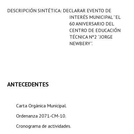
Programas
DESCRIPCIÓN SINTÉTICA: DECLARAR EVENTO DE
INTERÉS MUNICIPAL “EL
LEGISLACIÓN
60 ANIVERSARIO DEL
CENTRO DE EDUCACIÓN
Constitución Nacional
TÉCNICA Nº2 “JORGE
NEWBERY”.
Constitución Provincial
Carta Orgánica 2007
Reglamento Interno
Digesto
ANTECEDENTES
Organigrama
Carta Orgánica Municipal.
DOCUMENTOS
Ordenanza 2071-CM-10.
Informes de Gestión
Cronograma de actividades.
Proyectos Presentados