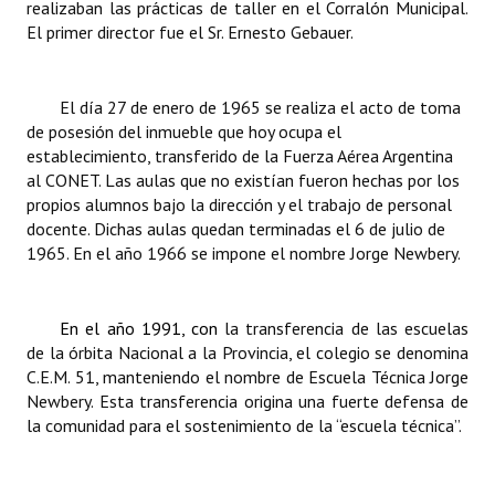
realizaban las prácticas de taller en el Corralón Municipal.
INSTITUCIONAL
El primer director fue el Sr. Ernesto Gebauer.
Antiguos Pobladores
El día 27 de enero de 1965 se realiza el acto de toma
Noticias Destacadas
de posesión del inmueble que hoy ocupa el
establecimiento, transferido de la Fuerza Aérea Argentina
Registros y Distinciones
al CONET. Las aulas que no existían fueron hechas por los
Datos Históricos
propios alumnos bajo la dirección y el trabajo de personal
docente. Dichas aulas quedan terminadas el 6 de julio de
Premio al Mérito - Registro
1965. En el año 1966 se impone el nombre Jorge Newbery.
Audiencias Públicas - Registro
En el año 1991, con
la transferencia de las escuelas
Mujeres que Dejaron Huellas - Registro
de la órbita Nacional a la Provincia, el colegio se denomina
C.E.M. 51, manteniendo el nombre de Escuela Técnica Jorge
Periodistas Decanos - Registro
Newbery. Esta transferencia origina una fuerte defensa de
la comunidad para el sostenimiento de la “escuela técnica”.
Ciudadano Ilustre - Registro
Banca del Vecino - Registro