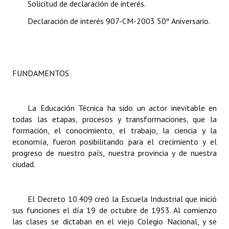
Solicitud de declaración de interés.
Dictámenes Asesoría Letrada
Declaración de interés 907-CM-2003 50º Aniversario.
Actas de Sesión
Informes de Unidad Coordinadora
FUNDAMENTOS
Ejecución Presupuestaria
Actas de Audiencias Públicas
La Educación Técnica
ha sido un actor inevitable en
todas las etapas, procesos y transformaciones, que la
NORMATIVA
formación, el conocimiento, el trabajo, la ciencia y la
economía, fueron posibilitando para el crecimiento y el
Comunicaciones
progreso de nuestro país, nuestra provincia y de nuestra
ciudad.
Declaraciones
Resoluciones
El Decreto 10.409 creó la Escuela Industrial que inició
sus funciones el día 19 de octubre de 1953. Al comienzo
Resoluciones de Presidencia
las clases se dictaban en el viejo Colegio Nacional, y se