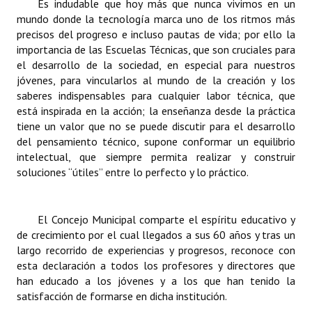
Es indudable que hoy más que nunca vivimos en un
Huéspedes de Honor - Registro
mundo donde la tecnología marca uno de los ritmos más
precisos del progreso e incluso pautas de vida; por ello la
Antiguos Pobladores - Registro
importancia de las Escuelas Técnicas, que son cruciales para
el desarrollo de la sociedad, en especial para nuestros
Reconocimientos - Registro
jóvenes, para vincularlos al mundo de la creación y los
saberes indispensables para cualquier labor técnica, que
Bariloche, Municipio intercultural
está inspirada en la acción; la enseñanza desde la práctica
tiene un valor que no se puede discutir para el desarrollo
Entrega de distinciones
del pensamiento técnico, supone conformar un equilibrio
intelectual, que siempre permita realizar y construir
REFORMA DE LA CARTA ORGÁNICA
soluciones “útiles” entre lo perfecto y lo práctico.
El Concejo Municipal comparte el espíritu educativo y
de crecimiento por el cual llegados a sus 60 años y tras un
largo recorrido de experiencias y progresos, reconoce con
esta declaración a todos los profesores y directores que
han educado a los jóvenes y a los que han tenido la
satisfacción de formarse en dicha institución.