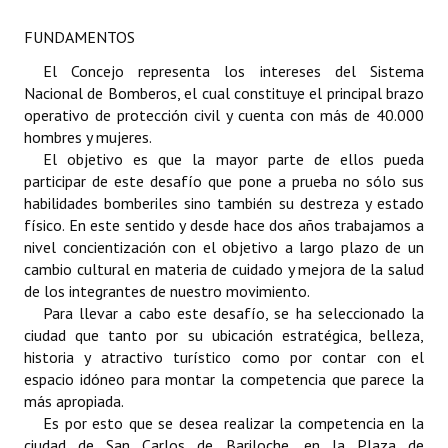
FUNDAMENTOS
Dictámenes Asesoría Letrada
El Concejo representa los intereses del Sistema
Actas de Sesión
Nacional de Bomberos, el cual constituye el principal brazo
operativo de protección civil y cuenta con más de 40.000
Informes de Unidad Coordinadora
hombres y mujeres.
El objetivo es que la mayor parte de ellos pueda
Ejecución Presupuestaria
participar de este desafío que pone a prueba no sólo sus
habilidades bomberiles sino también su destreza y estado
Actas de Audiencias Públicas
físico. En este sentido y desde hace dos años trabajamos a
nivel concientización con el objetivo a largo plazo de un
NORMATIVA
cambio cultural en materia de cuidado y mejora de la salud
de los integrantes de nuestro movimiento.
Comunicaciones
Para llevar a cabo este desafío, se ha seleccionado la
ciudad que tanto por su ubicación estratégica, belleza,
Declaraciones
historia y atractivo turístico como por contar con el
Resoluciones
espacio idóneo para montar la competencia que parece la
más apropiada.
Resoluciones de Presidencia
Es por esto que se desea realizar la competencia en la
ciudad de San Carlos de Bariloche, en la Plaza de