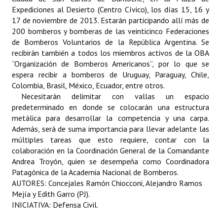
INSTITUCIONAL
Expediciones al Desierto (Centro Cívico), los días 15, 16 y
17 de noviembre de 2013. Estarán participando allí más de
Antiguos Pobladores
200 bomberos y bomberas de las veinticinco Federaciones
de Bomberos Voluntarios de la República Argentina. Se
Noticias Destacadas
recibirán también a todos los miembros activos de la OBA
“Organización de Bomberos Americanos”, por lo que se
Registros y Distinciones
espera recibir a bomberos de Uruguay, Paraguay, Chile,
Colombia, Brasil, México, Ecuador, entre otros.
Datos Históricos
Necesitarán delimitar con vallas un espacio
predeterminado en donde se colocarán una estructura
Premio al Mérito - Registro
metálica para desarrollar la competencia y una carpa.
Además, será de suma importancia para llevar adelante las
Audiencias Públicas - Registro
múltiples tareas que esto requiere, contar con la
colaboración en la Coordinación General de la Comandante
Mujeres que Dejaron Huellas - Registro
Andrea Troyón, quien se desempeña como Coordinadora
Periodistas Decanos - Registro
Patagónica de la Academia Nacional de Bomberos.
AUTORES: Concejales Ramón Chiocconi, Alejandro Ramos
Ciudadano Ilustre - Registro
Mejía y Edith Garro (PJ).
INICIATIVA: Defensa Civil.
Banca del Vecino - Registro