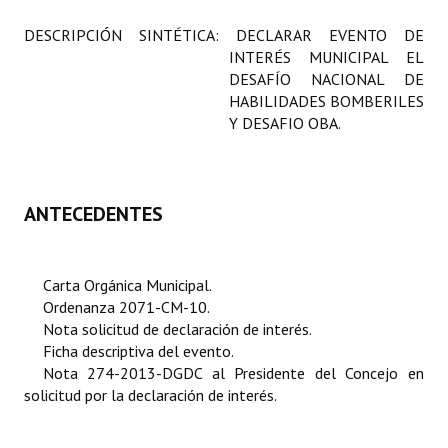
Programas
DESCRIPCIÓN SINTÉTICA: DECLARAR EVENTO DE
INTERÉS MUNICIPAL EL
LEGISLACIÓN
DESAFÍO NACIONAL DE
HABILIDADES BOMBERILES
Constitución Nacional
Y DESAFIO OBA.
Constitución Provincial
Carta Orgánica 2007
ANTECEDENTES
Reglamento Interno
Digesto
Carta Orgánica Municipal.
Ordenanza 2071-CM-10.
Organigrama
Nota solicitud de declaración de interés.
Ficha descriptiva del evento.
DOCUMENTOS
Nota 274-2013-DGDC al Presidente del Concejo en
solicitud por la declaración de interés.
Informes de Gestión
Proyectos Presentados