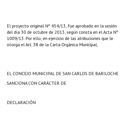
Huéspedes de Honor - Registro
Antiguos Pobladores - Registro
El proyecto original Nº 454/13, fue aprobado en la sesión
Reconocimientos - Registro
del día 30 de octubre de 2013, según consta en el Acta Nº
1009/13. Por ello, en ejercicio de las atribuciones que le
Bariloche, Municipio intercultural
otorga el Art. 38 de la Carta Orgánica Municipal,
Entrega de distinciones
REFORMA DE LA CARTA ORGÁNICA
EL CONCEJO MUNICIPAL DE SAN CARLOS DE BARILOCHE
SANCIONA CON CARÁCTER DE
DECLARACIÓN