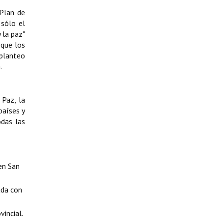
(Plan de
 sólo el
 la paz"
 que los
eplanteo
.
 Paz, la
países y
odas las
en San
ada con
incial.