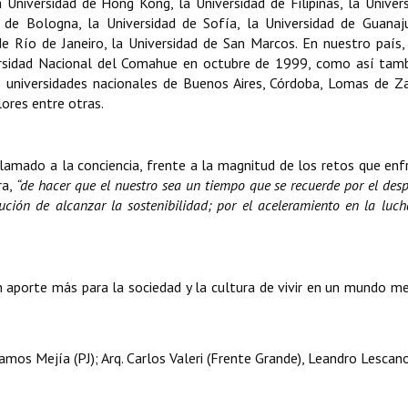
 Universidad de Hong Kong, la Universidad de Filipinas, la Univer
 de Bologna, la Universidad de Sofía, la Universidad de Guanaj
e Río de Janeiro, la Universidad de San Marcos. En nuestro país,
versidad Nacional del Comahue en octubre de 1999, como así tam
s universidades nacionales de Buenos Aires, Córdoba, Lomas de 
ores entre otras.
lamado a la conciencia, frente a la magnitud de los retos que enf
ra,
“de hacer que el nuestro sea un tiempo que se recuerde por el desp
ución de alcanzar la sostenibilidad; por el aceleramiento en la luch
porte más para la sociedad y la cultura de vivir en un mundo mej
os Mejía (PJ); Arq. Carlos Valeri (Frente Grande), Leandro Lescan