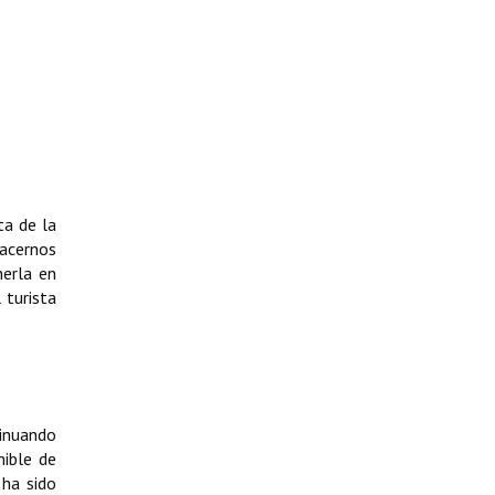
ta de la
hacernos
nerla en
 turista
tinuando
nible de
 ha sido