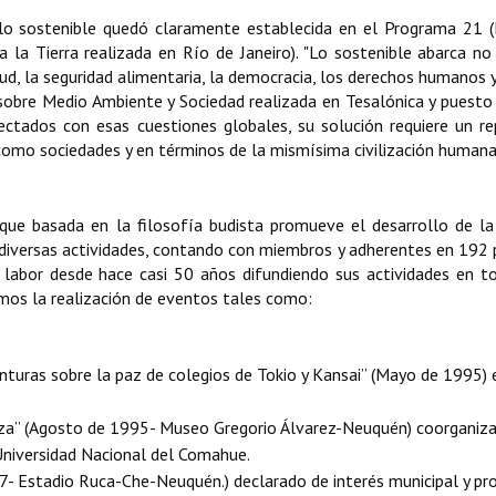
llo sostenible quedó claramente establecida en el Programa 21 
la Tierra realizada en Río de Janeiro). "Lo sostenible abarca no
lud, la seguridad alimentaria, la democracia, los derechos humanos y
 sobre Medio Ambiente y Sociedad realizada en Tesalónica y puesto
tados con esas cuestiones globales, su solución requiere un r
como sociedades y en términos de la mismísima civilización humana
que basada en la filosofía budista promueve el desarrollo de la
 diversas actividades, contando con miembros y adherentes en 192 
 su labor desde hace casi 50 años difundiendo sus actividades en t
amos la realización de eventos tales como:
nturas sobre la paz de colegios de Tokio y Kansai” (Mayo de 1995) 
za” (Agosto de 1995- Museo Gregorio Álvarez-Neuquén) coorganiz
 Universidad Nacional del Comahue.
- Estadio Ruca-Che-Neuquén.) declarado de interés municipal y prov