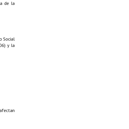
ia de la
o Social
06) y la
 afectan