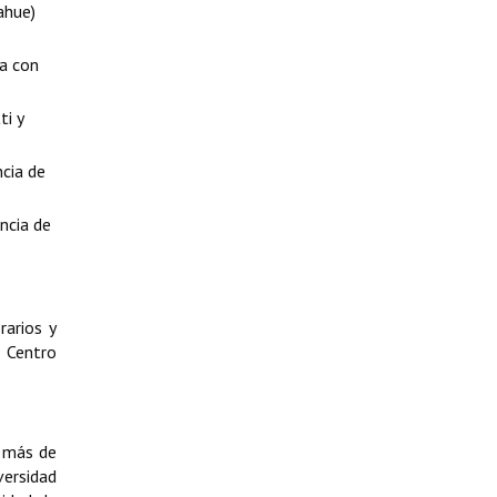
ahue)
da con
ti y
ncia de
ncia de
rarios y
l Centro
n más de
versidad