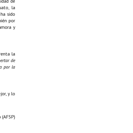
sidad de
uato, la
 ha sido
bién por
Zamora y
renta la
ertar de
a por la
or, y lo
o (AFSP)