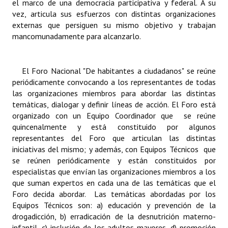
el marco de una democracia participativa y federal. A su
INSTITUCIONAL
vez, articula sus esfuerzos con distintas organizaciones
externas que persiguen su mismo objetivo y trabajan
Antiguos Pobladores
mancomunadamente para alcanzarlo.
Noticias Destacadas
El
Foro Nacional
"De habitantes a ciudadanos"
se reúne
Registros y Distinciones
periódicamente convocando a los representantes de todas
las organizaciones miembros para abordar las distintas
Datos Históricos
temáticas, dialogar y definir líneas de acción. El Foro está
Premio al Mérito - Registro
organizado con un Equipo Coordinador que se reúne
quincenalmente y está constituido por algunos
Audiencias Públicas - Registro
representantes del Foro que articulan las distintas
iniciativas del mismo; y además, con
Equipos Técnicos
que
Mujeres que Dejaron Huellas - Registro
se reúnen periódicamente y están constituidos por
especialistas que envían las organizaciones miembros a los
Periodistas Decanos - Registro
que suman expertos en cada una de las temáticas que el
Foro decida abordar. Las temáticas abordadas por los
Ciudadano Ilustre - Registro
Equipos Técnicos son: a) educación y prevención de la
drogadicción, b) erradicación de la desnutrición materno-
Banca del Vecino - Registro
infantil, c) inclusión de los adultos mayores, d) promoción