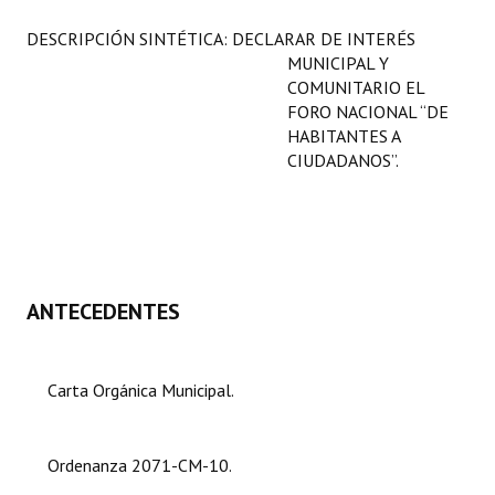
Programas
DESCRIPCIÓN SINTÉTICA: DECLARAR DE INTERÉS
MUNICIPAL Y
LEGISLACIÓN
COMUNITARIO EL
FORO NACIONAL “DE
Constitución Nacional
HABITANTES A
CIUDADANOS”.
Constitución Provincial
Carta Orgánica 2007
Reglamento Interno
Digesto
ANTECEDENTES
Organigrama
Carta Orgánica Municipal.
DOCUMENTOS
Informes de Gestión
Ordenanza 2071-CM-10.
Proyectos Presentados