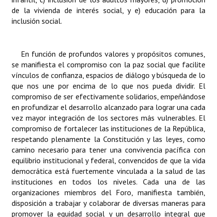
de la vivienda de interés social, y e) educación para la
Huéspedes de Honor - Registro
inclusión social.
Antiguos Pobladores - Registro
Reconocimientos - Registro
En función de profundos valores y propósitos comunes,
se manifiesta el compromiso con la paz social que facilite
Bariloche, Municipio intercultural
vínculos de confianza, espacios de diálogo y búsqueda de lo
que nos une por encima de lo que nos pueda dividir. El
Entrega de distinciones
compromiso de ser efectivamente solidarios, empeñándose
en profundizar el desarrollo alcanzado para lograr una cada
REFORMA DE LA CARTA ORGÁNICA
vez mayor integración de los sectores más vulnerables. El
compromiso de fortalecer las instituciones de la República,
respetando plenamente la Constitución y las leyes, como
camino necesario para tener una convivencia pacífica con
equilibrio institucional y federal, convencidos de que la vida
democrática está fuertemente vinculada a la salud de las
instituciones en todos los niveles. Cada una de las
organizaciones miembros del Foro, manifiesta también,
disposición a trabajar y colaborar de diversas maneras para
promover la equidad social y un desarrollo integral que