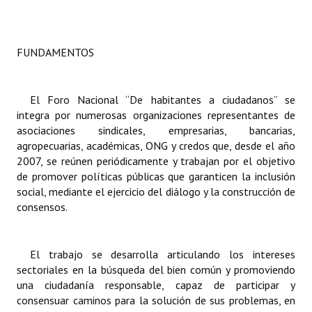
Dictámenes Asesoría Letrada
FUNDAMENTOS
Actas de Sesión
Informes de Unidad Coordinadora
El Foro Nacional “De habitantes a ciudadanos” se
Ejecución Presupuestaria
integra por numerosas organizaciones representantes de
asociaciones sindicales, empresarias, bancarias,
Actas de Audiencias Públicas
agropecuarias, académicas, ONG y credos que, desde el año
2007, se reúnen periódicamente y trabajan por el objetivo
NORMATIVA
de promover políticas públicas que garanticen la inclusión
social, mediante el ejercicio del diálogo y la construcción de
Comunicaciones
consensos.
Declaraciones
El trabajo se desarrolla articulando los intereses
Resoluciones
sectoriales en la búsqueda del bien común y promoviendo
una ciudadanía responsable, capaz de participar y
Resoluciones de Presidencia
consensuar caminos para la solución de sus problemas, en