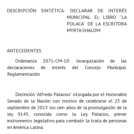
Programas
DESCRIPCIÓN SINTÉTICA: DECLARAR DE INTERÉS
MUNICIPAL EL LIBRO “LA
LEGISLACIÓN
POLACA” DE LA ESCRITORA
MYRTA SHALOM.
Constitución Nacional
Constitución Provincial
ANTECEDENTES
Carta Orgánica 2007
Ordenanza 2071-CM-10: Jerarquización de las
declaraciones de interés del Concejo Municipal.
Reglamento Interno
Reglamentación.
Digesto
Distinción “Alfredo Palacios” otorgada por el Honorable
Organigrama
Senado de la Nación con motivo de celebrarse el 23 de
septiembre de 2013 los cien años de la promulgación de la
DOCUMENTOS
ley 9143, conocida como la Ley Palacios, primer
instrumento legislativo para combatir la trata de personas
Informes de Gestión
en América Latina.
Proyectos Presentados