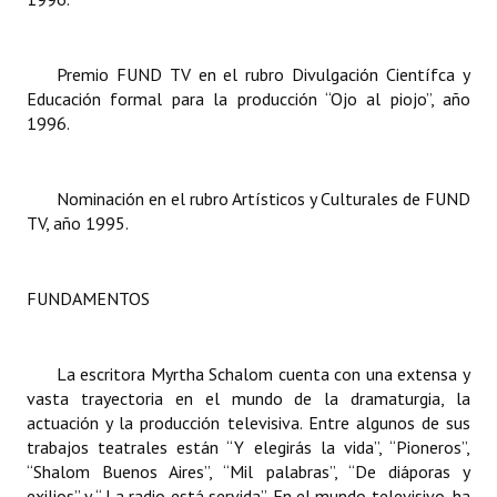
Huéspedes de Honor - Registro
Antiguos Pobladores - Registro
Premio FUND TV en el rubro Divulgación Científca y
Educación formal para la producción “Ojo al piojo”, año
Reconocimientos - Registro
1996.
Bariloche, Municipio intercultural
Nominación en el rubro Artísticos y Culturales de FUND
Entrega de distinciones
TV, año 1995.
REFORMA DE LA CARTA ORGÁNICA
FUNDAMENTOS
La escritora Myrtha Schalom cuenta con una extensa y
vasta trayectoria en el mundo de la dramaturgia, la
actuación y la producción televisiva. Entre algunos de sus
trabajos teatrales están “Y elegirás la vida”, “Pioneros”,
“Shalom Buenos Aires”, “Mil palabras”, “De diáporas y
exilios” y “ La radio está servida”. En el mundo televisivo, ha