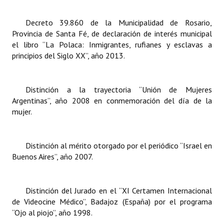
Dictámenes Asesoría Letrada
Decreto 39.860 de la Municipalidad de Rosario,
Provincia de Santa Fé, de declaración de interés municipal
Actas de Sesión
el libro “La Polaca: Inmigrantes, rufianes y esclavas a
principios del Siglo XX”, año 2013.
Informes de Unidad Coordinadora
Ejecución Presupuestaria
Distinción a la trayectoria “Unión de Mujeres
Argentinas”, año 2008 en conmemoración del día de la
Actas de Audiencias Públicas
mujer.
NORMATIVA
Distinción al mérito otorgado por el periódico “Israel en
Comunicaciones
Buenos Aires”, año 2007.
Declaraciones
Resoluciones
Distinción del Jurado en el “XI Certamen Internacional
de Videocine Médico”, Badajoz (España) por el programa
Resoluciones de Presidencia
“Ojo al piojo”, año 1998.