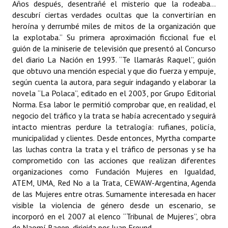
Años después, desentrañé el misterio que la rodeaba…
descubrí ciertas verdades ocultas que la convertirían en
heroína y derrumbé miles de mitos de la organización que
la explotaba.” Su primera aproximación ficcional fue el
guión de la miniserie de televisión que presentó al Concurso
del diario La Nación en 1993. “Te llamarás Raquel”, guión
que obtuvo una mención especial y que dio fuerza y empuje,
según cuenta la autora, para seguir indagando y elaborar la
novela “La Polaca”, editado en el 2003, por Grupo Editorial
Norma. Esa labor le permitió comprobar que, en realidad, el
negocio del tráfico y la trata se había acrecentado y seguirá
intacto mientras perdure la tetralogía: rufianes, policía,
municipalidad y clientes. Desde entonces, Myrtha comparte
las luchas contra la trata y el tráfico de personas y se ha
comprometido con las acciones que realizan diferentes
organizaciones como Fundación Mujeres en Igualdad,
ATEM, UMA, Red No a la Trata, CEWAW-Argentina, Agenda
de las Mujeres entre otras. Sumamente interesada en hacer
visible la violencia de género desde un escenario, se
incorporó en el 2007 al elenco “Tribunal de Mujeres”, obra
de Naomí Ragen, dirigida por Juan Freund.