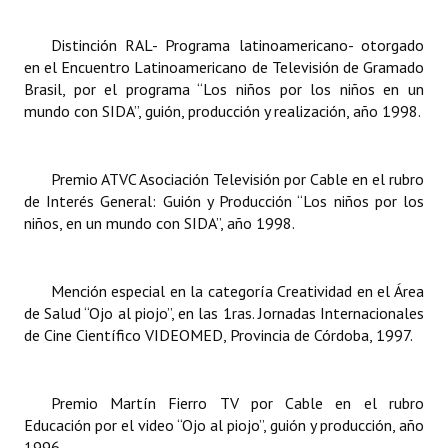
INSTITUCIONAL
Distinción RAL- Programa latinoamericano- otorgado
Antiguos Pobladores
en el Encuentro Latinoamericano de Televisión de Gramado
Brasil, por el programa “Los niños por los niños en un
Noticias Destacadas
mundo con SIDA”, guión, producción y realización, año 1998.
Registros y Distinciones
Premio ATVC Asociación Televisión por Cable en el rubro
Datos Históricos
de Interés General: Guión y Producción “Los niños por los
niños, en un mundo con SIDA”, año 1998.
Premio al Mérito - Registro
Audiencias Públicas - Registro
Mención especial en la categoría Creatividad en el Área
Mujeres que Dejaron Huellas - Registro
de Salud “Ojo al piojo”, en las 1ras. Jornadas Internacionales
de Cine Científico VIDEOMED, Provincia de Córdoba, 1997.
Periodistas Decanos - Registro
Ciudadano Ilustre - Registro
Premio Martín Fierro TV por Cable en el rubro
Educación por el video “Ojo al piojo”, guión y producción, año
Banca del Vecino - Registro
1996.