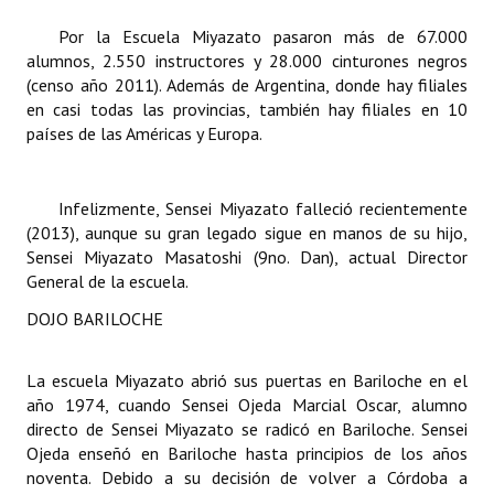
Huéspedes de Honor - Registro
Por la Escuela Miyazato pasaron más de 67.000
alumnos, 2.550 instructores y 28.000 cinturones negros
Antiguos Pobladores - Registro
(censo año 2011). Además de Argentina, donde hay filiales
en casi todas las provincias, también hay filiales en 10
Reconocimientos - Registro
países de las Américas y Europa.
Bariloche, Municipio intercultural
Entrega de distinciones
Infelizmente, Sensei Miyazato falleció recientemente
(2013), aunque su gran legado sigue en manos de su hijo,
REFORMA DE LA CARTA ORGÁNICA
Sensei Miyazato Masatoshi (9no. Dan), actual Director
General de la escuela.
DOJO BARILOCHE
La escuela Miyazato abrió sus puertas en Bariloche en el
año 1974, cuando Sensei Ojeda Marcial Oscar, alumno
directo de Sensei Miyazato se radicó en Bariloche. Sensei
Ojeda enseñó en Bariloche hasta principios de los años
noventa. Debido a su decisión de volver a Córdoba a