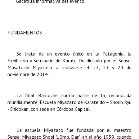
Gacetilla informativa del evento.
Dictámenes Asesoría Letrada
Actas de Sesión
FUNDAMENTOS
Informes de Unidad Coordinadora
Ejecución Presupuestaria
Se trata de un evento único en la Patagonia, la
Exhibición y Seminario de Karate Do dictado por el Sensei
Actas de Audiencias Públicas
Masatoshi Miyazato a realizarse el 22, 23 y 24 de
noviembre de 2014.
NORMATIVA
Comunicaciones
La filial Bariloche forma parte de la, reconocida
mundialmente, Escuela Miyazato de Karate do – Shorin Ryu
Declaraciones
- Shidokan, con sede en Córdoba Capital.
Resoluciones
Resoluciones de Presidencia
La escuela Miyazato fue fundada por el maestro
Sensei Miyazato Shoei (10mo. Dan) en el año 1959, cuando