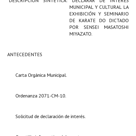
DESCRIPCIÓN SINTÉTICA: DECLARAR DE INTERÉS
Programas
MUNICIPAL Y CULTURAL LA
EXHIBICIÓN Y SEMINARIO
LEGISLACIÓN
DE KARATE DO DICTADO
POR SENSEI MASATOSHI
MIYAZATO.
Constitución Nacional
Constitución Provincial
ANTECEDENTES
Carta Orgánica 2007
Reglamento Interno
Carta Orgánica Municipal.
Digesto
Ordenanza 2071-CM-10.
Organigrama
DOCUMENTOS
Solicitud de declaración de interés.
Informes de Gestión
Proyectos Presentados