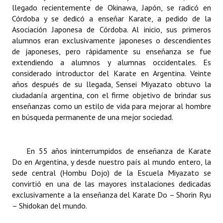
INSTITUCIONAL
llegado recientemente de Okinawa, Japón, se radicó en
Córdoba y se dedicó a enseñar Karate, a pedido de la
Asociación Japonesa de Córdoba. Al inicio, sus primeros
Antiguos Pobladores
alumnos eran exclusivamente japoneses o descendientes
Noticias Destacadas
de japoneses, pero rápidamente su enseñanza se fue
extendiendo a alumnos y alumnas occidentales. Es
Registros y Distinciones
considerado introductor del Karate en Argentina. Veinte
años después de su llegada, Sensei Miyazato obtuvo la
Datos Históricos
ciudadanía argentina, con el firme objetivo de brindar sus
enseñanzas como un estilo de vida para mejorar al hombre
Premio al Mérito - Registro
en búsqueda permanente de una mejor sociedad.
Audiencias Públicas - Registro
En 55 años ininterrumpidos de enseñanza de Karate
Mujeres que Dejaron Huellas - Registro
Do en Argentina, y desde nuestro país al mundo entero, la
Periodistas Decanos - Registro
sede central (Hombu Dojo) de la Escuela Miyazato se
convirtió en una de las mayores instalaciones dedicadas
Ciudadano Ilustre - Registro
exclusivamente a la enseñanza del Karate Do – Shorin Ryu
– Shidokan del mundo.
Banca del Vecino - Registro