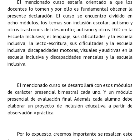
El mencionado curso estaría orientado a que los
Huéspedes de Honor - Registro
docentes lo tomen y por ello es fundamental obtener la
presente declaración. El curso se encuentro dividido en
Antiguos Pobladores - Registro
ocho módulos, los temas son inclusión escolar; autismo y
otros trastornos del desarrollo; autismo y otros TGD en la
Reconocimientos - Registro
Escuela Inclusiva; el lenguaje, sus dificultades y la escuela
inclusiva; la lecto-escritura, sus dificultades y la escuela
Bariloche, Municipio intercultural
inclusiva; discapacidades motoras, visuales y auditivas en la
escuela inclusiva y discapacidades mentales y la escuela
Entrega de distinciones
inclusiva.
REFORMA DE LA CARTA ORGÁNICA
El mencionado curso se desarrollará con esos módulos
de carácter presencial bimestral cada uno. Y un módulo
presencial de evaluación final. Además cada alumno debe
elaborar un proyecto de inclusión educativa a partir de
observación y práctica.
Por lo expuesto, creemos importante se resalten este