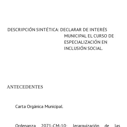
Programas
LEGISLACIÓN
DESCRIPCIÓN SINTÉTICA: DECLARAR DE INTERÉS
Constitución Nacional
MUNICIPAL EL CURSO DE
ESPECIALIZACIÓN EN
Constitución Provincial
INCLUSIÓN SOCIAL.
Carta Orgánica 2007
Reglamento Interno
Digesto
ANTECEDENTES
Organigrama
DOCUMENTOS
Carta Orgánica Municipal.
Informes de Gestión
Ordenanza 2071-CM-10: Jerarquización de las
Proyectos Presentados