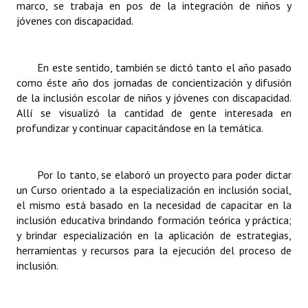
marco, se trabaja en pos de la integración de niños y
INSTITUCIONAL
jóvenes con discapacidad.
Antiguos Pobladores
En este sentido, también se dictó tanto el año pasado
Noticias Destacadas
como éste año dos jornadas de concientización y difusión
de la inclusión escolar de niños y jóvenes con discapacidad.
Registros y Distinciones
Allí se visualizó la cantidad de gente interesada en
Datos Históricos
profundizar y continuar capacitándose en la temática.
Premio al Mérito - Registro
Por lo tanto, se elaboró un proyecto para poder dictar
Audiencias Públicas - Registro
un Curso orientado a la especialización en inclusión social,
el mismo está basado en la necesidad de capacitar en la
Mujeres que Dejaron Huellas - Registro
inclusión educativa brindando formación teórica y práctica;
y brindar especialización en la aplicación de estrategias,
Periodistas Decanos - Registro
herramientas y recursos para la ejecución del proceso de
inclusión.
Ciudadano Ilustre - Registro
Banca del Vecino - Registro