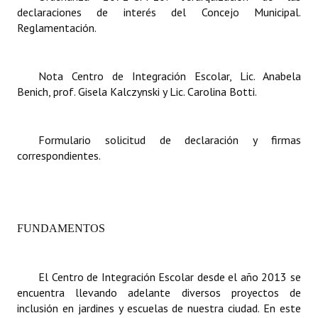
declaraciones de interés del Concejo Municipal.
Reglamentación.
Dictámenes Asesoría Letrada
Actas de Sesión
Nota Centro de Integración Escolar, Lic. Anabela
Informes de Unidad Coordinadora
Benich, prof. Gisela Kalczynski y Lic. Carolina Botti.
Ejecución Presupuestaria
Formulario solicitud de declaración y firmas
Actas de Audiencias Públicas
correspondientes.
NORMATIVA
Comunicaciones
FUNDAMENTOS
Declaraciones
Resoluciones
El Centro de Integración Escolar desde el año 2013 se
encuentra llevando adelante diversos proyectos de
Resoluciones de Presidencia
inclusión en jardines y escuelas de nuestra ciudad. En este