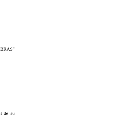
ABRAS”
al de su