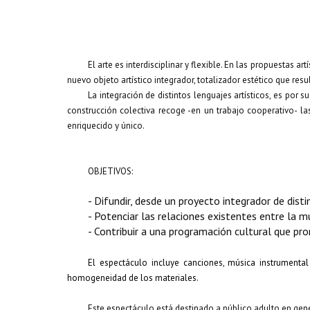
El arte es interdisciplinar y flexible. En las propuestas a
nuevo objeto artístico integrador, totalizador estético que res
La integración de distintos lenguajes artísticos, es por 
construcción colectiva recoge -en un trabajo cooperativo- l
enriquecido y único.
OBJETIVOS:
- Difundir, desde un proyecto integrador de disti
- Potenciar las relaciones existentes entre la m
- Contribuir a una programación cultural que pr
El espectáculo incluye canciones, música instrumenta
homogeneidad de los materiales.
Este espectáculo está destinado a público adulto en gene