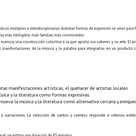
rtísticas múltiples e interdisciplinarias distintas formas de expresión se unen para
ulta más inteligible, más familiar, más conmovedor.
su esencia, una construcción colectiva a la que aporta sus saberes y su arte. El 
as manifestaciones de la música y la palabra para integrarlas en un producto 
ntas manifestaciones artísticas, el quehacer de artistas locales.
úsica y la literatura como formas expresivas.
omueva la música y la literatura como alternativa cercana y enrique
l y narraciones. La selección de cantos y cuentos responde
a criterios esté
ral; se estima una duración de 85 minutos.