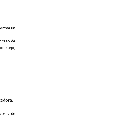
 formar un
proceso de
complejo,
cedora.
ticos y de