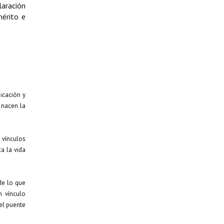
laración
mérito e
icación y
a nacen la
 vínculos
a la vida
de lo que
 vínculo
el puente