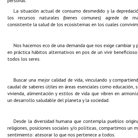
personal.
INSTITUCIONAL
La situación actual de consumo desmedido y la depredaci
los recursos naturales (bienes comunes) agrede de ma
Antiguos Pobladores
consistente la salud de los ecosistemas en los cuales convivim
Noticias Destacadas
Registros y Distinciones
Nos hacemos eco de una demanda que nos exige cambiar y 
en práctica hábitos alternativos en pos de un vivir beneficioso
Datos Históricos
todos los seres.
Premio al Mérito - Registro
Buscar una mejor calidad de vida, vinculando y compartien
Audiencias Públicas - Registro
caudal de saberes útiles en áreas esenciales como educación, s
vivienda, alimentación y estilos de vida que vibren en armoní
Mujeres que Dejaron Huellas - Registro
un desarrollo saludable del planeta y la sociedad.
Periodistas Decanos - Registro
Ciudadano Ilustre - Registro
Desde la diversidad humana que contempla pueblos origina
religiones, posiciones sociales y/o políticas, compartimos un 
Banca del Vecino - Registro
sentimiento: atesorar lo que nos pertenece a todos.