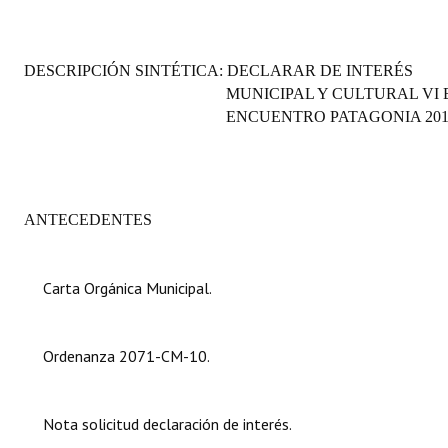
Programas
LEGISLACIÓN
DESCRIPCIÓN SINTÉTICA: DECLARAR DE INTERÉS
MUNICIPAL Y CULTURAL VI
Constitución Nacional
ENCUENTRO PATAGONIA 201
Constitución Provincial
Carta Orgánica 2007
ANTECEDENTES
Reglamento Interno
Digesto
Carta Orgánica Municipal.
Organigrama
Ordenanza 2071-CM-10.
DOCUMENTOS
Informes de Gestión
Nota solicitud declaración de interés.
Proyectos Presentados