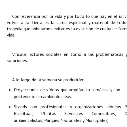
Huéspedes de Honor - Registro
Con reverencia por la vida y por todo lo que hay en el univ
Antiguos Pobladores - Registro
volver a la Tierra es la tarea espiritual y material de todo
tragedia que anhelamos evitar es la extinción de cualquier for
Reconocimientos - Registro
vida.
Bariloche, Municipio intercultural
Entrega de distinciones
Vincular actores sociales en torno a las problemáticas 
soluciones.
REFORMA DE LA CARTA ORGÁNICA
A lo largo de la semana se producirán:
Proyecciones de vídeos que amplían la temática y con
posterior intercambio de ideas.
Stands con profesionales y organizaciones idóneas (
Espiritual, Plantas Silvestres Comestibles, O
ambientalistas, Parques Nacionales y Municipales).