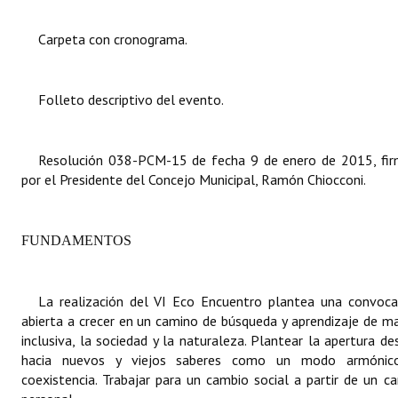
Dictámenes Asesoría Letrada
Carpeta con cronograma.
Actas de Sesión
Folleto descriptivo del evento.
Informes de Unidad Coordinadora
Ejecución Presupuestaria
Resolución 038-PCM-15 de fecha 9 de enero de 2015, fi
por el Presidente del Concejo Municipal, Ramón Chiocconi.
Actas de Audiencias Públicas
NORMATIVA
FUNDAMENTOS
Comunicaciones
Declaraciones
La realización del VI Eco Encuentro plantea una convoca
abierta a crecer en un camino de búsqueda y aprendizaje de m
Resoluciones
inclusiva, la sociedad y la naturaleza. Plantear la apertura de
hacia nuevos y viejos saberes como un modo armónic
Resoluciones de Presidencia
coexistencia. Trabajar para un cambio social a partir de un c