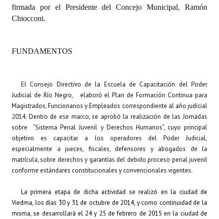
firmada por el Presidente del Concejo Municipal, Ramón
Chiocconi.
Dictámenes Asesoría Letrada
Actas de Sesión
FUNDAMENTOS
Informes de Unidad Coordinadora
Ejecución Presupuestaria
El Consejo Directivo de la Escuela de Capacitación del Poder
Judicial de Río Negro, elaboró el Plan de Formación Continua para
Actas de Audiencias Públicas
Magistrados, Funcionarios y Empleados correspondiente al año judicial
2014. Dentro de ese marco, se aprobó la realización de las Jornadas
NORMATIVA
sobre “Sistema Penal Juvenil y Derechos Humanos”, cuyo principal
objetivo es capacitar a los operadores del Poder Judicial,
Comunicaciones
especialmente a jueces, fiscales, defensores y abogados de la
matrícula, sobre derechos y garantías del debido proceso penal juvenil
Declaraciones
conforme estándares constitucionales y convencionales vigentes.
Resoluciones
La primera etapa de dicha actividad se realizó en la ciudad de
Viedma, los días 30 y 31 de octubre de 2014, y como continuidad de la
Resoluciones de Presidencia
misma, se desarrollará el 24 y 25 de febrero de 2015 en la ciudad de