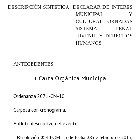
Programas
DESCRIPCIÓN SINTÉTICA: DECLARAR DE INTERÉS
MUNICIPAL Y
LEGISLACIÓN
CULTURAL JORNADAS
SISTEMA PENAL
Constitución Nacional
JUVENIL Y DERECHOS
HUMANOS.
Constitución Provincial
Carta Orgánica 2007
ANTECEDENTES
Reglamento Interno
Carta Orgánica Municipal.
Digesto
Ordenanza 2071-CM-10.
Organigrama
Carpeta con cronograma.
DOCUMENTOS
Folleto descriptivo del evento.
Informes de Gestión
Resolución 054-PCM-15 de fecha 23 de febrero de 2015,
Proyectos Presentados