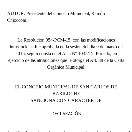
Huéspedes de Honor - Registro
AUTOR: Presidente del Concejo Municipal, Ramón
Antiguos Pobladores - Registro
Chiocconi.
Reconocimientos - Registro
La Resolución 054-PCM-15, con las modificaciones
Bariloche, Municipio intercultural
introducidas, fue aprobada en la sesión del día 9 de marzo de
2015, según consta en el Acta Nº 1032/15. Por ello, en
Entrega de distinciones
ejercicio de las atribuciones que le otorga el Art. 38 de la Carta
REFORMA DE LA CARTA ORGÁNICA
Orgánica Municipal,
EL CONCEJO MUNICIPAL DE SAN CARLOS DE
BARILOCHE
SANCIONA CON CARÁCTER DE
DECLARACIÓN