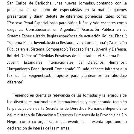
San Carlos de Bariloche, unas nuevas Jornadas, contando con la
INSTITUCIONAL
presencia de un grupo de especialistas en la materia quienes
presentarán y darán debate de diferentes ponencias, tales como:
Antiguos Pobladores
“
Proceso Penal Especializado para Niños, Niñas y Adolescentes como
exigencia Constitucional en Argentina”; “Acusación Pública en el
Noticias Destacadas
Sistema Especializado. Reglas específicas de actuación. Rol del Fiscal”;
Registros y Distinciones
“Sistema Penal Juvenil. Justicia Restaurativa y Comunitaria” ; “Acusación
Pública en el Sistema Comparado”; “Proceso Penal Juvenil y Defensa.
Datos Históricos
Rol del Defensor”;“Medidas Privativas de Libertad en el Sistema Penal
Juvenil. Estándares Internacionales de Derechos Humanos”;
Premio al Mérito - Registro
“Juzgamiento Penal Juvenil Comparado”; "El adolescente infractor a la
luz de la Epigenética.Un aporte para plantearnos un abordaje
Audiencias Públicas - Registro
diferente".
Mujeres que Dejaron Huellas - Registro
Teniendo en cuenta la relevancia de las Jornadas y la jerarquía de
los disertantes nacionales e internacionales, y considerando también
Periodistas Decanos - Registro
la participación de la Secretaría de Derechos Humanos dependiente
del Ministerio de Educación y Derechos Humanos de la Provincia de Río
Ciudadano Ilustre - Registro
Negro como co-organizador del evento, se presenta oportuno la
Banca del Vecino - Registro
declaración de interés de las mismas.