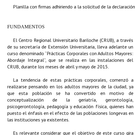
Planilla con firmas adhiriendo a la solicitud de la declaración
Dictámenes Asesoría Letrada
Actas de Sesión
FUNDAMENTOS
Informes de Unidad Coordinadora
El Centro Regional Universitario Bariloche (CRUB), a través
de su secretaría de Extensión Universitaria, lleva adelante un
Ejecución Presupuestaria
curso denominado “Prácticas Corporales con Adultos Mayores:
Abordaje Integral”, que se realiza en las instalaciones del
Actas de Audiencias Públicas
CRUB, durante los meses de abril y mayo de 2015.
NORMATIVA
La tendencia de estas prácticas corporales, comenzó a
realizarse pensando en los adultos mayores de la ciudad, ya
Comunicaciones
que esta población se ha convertido en motivo de
conceptualización de la geriatría, gerontología,
Declaraciones
psicogerontología, pedagogía y educación física, quienes han
puesto el énfasis en el efecto de las poblaciones longevas en
Resoluciones
las instituciones ya existentes.
Resoluciones de Presidencia
Es relevante considerar que el objetivo de este curso gira