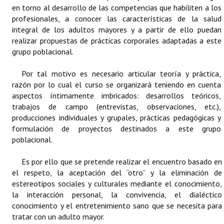
INSTITUCIONAL
en torno al desarrollo de las competencias que habiliten a los
profesionales, a conocer las características de la salud
integral de los adultos mayores y a partir de ello puedan
Antiguos Pobladores
realizar propuestas de prácticas corporales adaptadas a este
Noticias Destacadas
grupo poblacional.
Registros y Distinciones
Por tal motivo es necesario articular teoría y práctica,
razón por lo cual el curso se organizará teniendo en cuenta
Datos Históricos
aspectos íntimamente imbricados: desarrollos teóricos,
trabajos de campo (entrevistas, observaciones, etc.),
Premio al Mérito - Registro
producciones individuales y grupales, prácticas pedagógicas y
formulación de proyectos destinados a este grupo
Audiencias Públicas - Registro
poblacional.
Mujeres que Dejaron Huellas - Registro
Es por ello que se pretende realizar el encuentro basado en
el respeto, la aceptación del “otro” y la eliminación de
Periodistas Decanos - Registro
estereotipos sociales y culturales mediante el conocimiento,
Ciudadano Ilustre - Registro
la interacción personal, la convivencia, el dialéctico
conocimiento y el entretenimiento sano que se necesita para
Banca del Vecino - Registro
tratar con un adulto mayor.