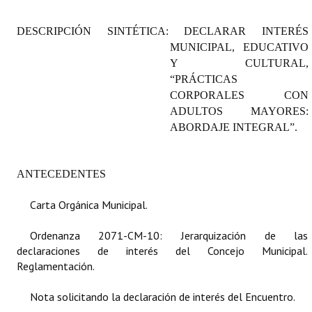
Programas
DESCRIPCIÓN SINTÉTICA: DECLARAR INTERÉS
LEGISLACIÓN
MUNICIPAL, EDUCATIVO
Y CULTURAL,
Constitución Nacional
“PRÁCTICAS
CORPORALES CON
Constitución Provincial
ADULTOS MAYORES:
ABORDAJE INTEGRAL”.
Carta Orgánica 2007
Reglamento Interno
ANTECEDENTES
Digesto
Carta Orgánica Municipal.
Organigrama
Ordenanza 2071-CM-10: Jerarquización de las
declaraciones de interés del Concejo Municipal.
DOCUMENTOS
Reglamentación.
Informes de Gestión
Nota solicitando la declaración de interés del Encuentro.
Proyectos Presentados