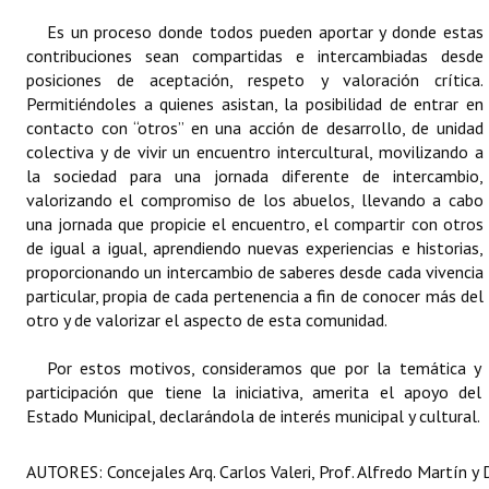
Huéspedes de Honor - Registro
Es un proceso donde todos pueden aportar y donde estas
contribuciones sean compartidas e intercambiadas desde
Antiguos Pobladores - Registro
posiciones de aceptación, respeto y valoración crítica.
Permitiéndoles a quienes asistan, la posibilidad de entrar en
Reconocimientos - Registro
contacto con “otros” en una acción de desarrollo, de unidad
colectiva y de vivir un encuentro intercultural, movilizando a
Bariloche, Municipio intercultural
la sociedad para una jornada diferente de intercambio,
valorizando el compromiso de los abuelos, llevando a cabo
Entrega de distinciones
una jornada que propicie el encuentro, el compartir con otros
de igual a igual, aprendiendo nuevas experiencias e historias,
REFORMA DE LA CARTA ORGÁNICA
proporcionando un intercambio de saberes desde cada vivencia
particular, propia de cada pertenencia a fin de conocer más del
otro y de valorizar el aspecto de esta comunidad.
Por estos motivos, consideramos que por la temática y
participación que tiene la iniciativa, amerita el apoyo del
Estado Municipal, declarándola de interés municipal y cultural.
AUTORES: Concejales Arq. Carlos Valeri, Prof. Alfredo Martín y D