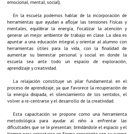
emocional, mental, social).
Dictámenes Asesoría Letrada
En la escuela podemos hablar de la incorporación de
herramientas que ayudan a aflojar las tensiones físicas y
Actas de Sesión
mentales, equilibrar la energía, focalizar la atención y
generar un mejor ambiente de trabajo en clase. La idea es
Informes de Unidad Coordinadora
apuntar a una educación integral y orientar al alumno con
herramientas útiles para la vida, con la finalidad de
Ejecución Presupuestaria
aumentar su bienestar personal y social en donde la
escuela sea ante todo un espacio de exploración,
Actas de Audiencias Públicas
aprendizaje y creatividad.
NORMATIVA
La relajación constituye un pilar fundamental en el
proceso de aprendizaje, ya que favorece la recuperación de
Comunicaciones
la energía disipada, el silenciamiento de los sentidos, el
Declaraciones
volver a re-centrarse y el desarrollo de la creatividad.
Resoluciones
Esta capacitación se propone como una herramienta
metodológica para ayudar al niño a enfrentar las
Resoluciones de Presidencia
dificultades que se le presentan; brindándole el espacio y el
tiempo para conectarse en forma consciente con su cuerpo