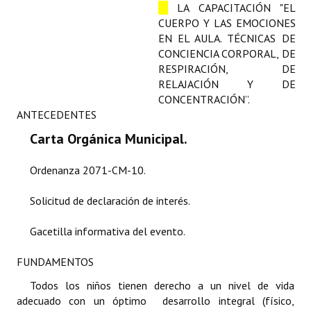
LA CAPACITACIÓN "EL
Programas
CUERPO Y LAS EMOCIONES
EN EL AULA. TÉCNICAS DE
LEGISLACIÓN
CONCIENCIA CORPORAL, DE
RESPIRACIÓN, DE
Constitución Nacional
RELAJACIÓN Y DE
CONCENTRACIÓN”.
Constitución Provincial
ANTECEDENTES
Carta Orgánica 2007
Carta Orgánica Municipal.
Reglamento Interno
Ordenanza 2071-CM-10.
Digesto
Solicitud de declaración de interés.
Organigrama
Gacetilla informativa del evento.
DOCUMENTOS
FUNDAMENTOS
Informes de Gestión
Todos los niños tienen derecho a un nivel de vida
adecuado con un óptimo desarrollo integral (físico,
Proyectos Presentados