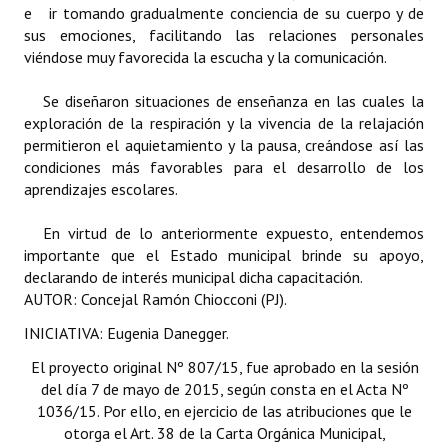
e ir tomando gradualmente conciencia de su cuerpo y de
Huéspedes de Honor - Registro
sus emociones, facilitando las relaciones personales
viéndose muy favorecida la escucha y la comunicación.
Antiguos Pobladores - Registro
Se diseñaron situaciones de enseñanza en las cuales la
Reconocimientos - Registro
exploración de la respiración y la vivencia de la relajación
Bariloche, Municipio intercultural
permitieron el aquietamiento y la pausa, creándose así las
condiciones más favorables para el desarrollo de los
Entrega de distinciones
aprendizajes escolares.
REFORMA DE LA CARTA ORGÁNICA
En virtud de lo anteriormente expuesto, entendemos
importante que el Estado municipal brinde su apoyo,
declarando de interés municipal dicha capacitación.
AUTOR: Concejal Ramón Chiocconi (PJ).
INICIATIVA: Eugenia Danegger.
El proyecto original Nº 807/15, fue aprobado en la sesión
del día 7 de mayo de 2015, según consta en el Acta Nº
1036/15. Por ello, en ejercicio de las atribuciones que le
otorga el Art. 38 de la Carta Orgánica Municipal,