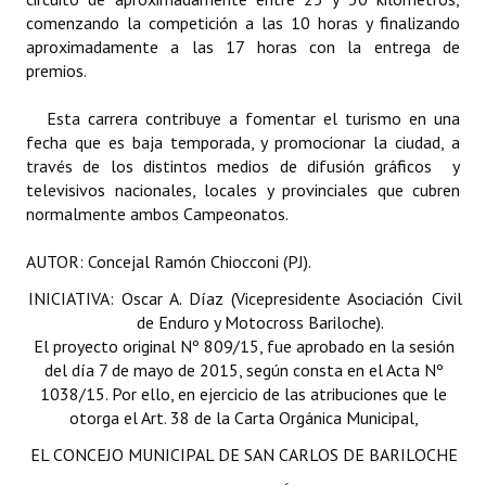
INSTITUCIONAL
comenzando la competición a las 10 horas y finalizando
aproximadamente a las 17 horas con la entrega de
Antiguos Pobladores
premios.
Noticias Destacadas
Esta carrera contribuye a fomentar el turismo en una
fecha que es baja temporada, y promocionar la ciudad, a
Registros y Distinciones
través de los distintos medios de difusión gráficos y
televisivos nacionales, locales y provinciales que cubren
Datos Históricos
normalmente ambos Campeonatos.
Premio al Mérito - Registro
AUTOR: Concejal Ramón Chiocconi (PJ).
Audiencias Públicas - Registro
INICIATIVA: Oscar A. Díaz (Vicepresidente Asociación Civil
de Enduro y Motocross Bariloche).
Mujeres que Dejaron Huellas - Registro
El proyecto original Nº 809/15, fue aprobado en la sesión
del día 7 de mayo de 2015, según consta en el Acta Nº
Periodistas Decanos - Registro
1038/15. Por ello, en ejercicio de las atribuciones que le
otorga el Art. 38 de la Carta Orgánica Municipal,
Ciudadano Ilustre - Registro
EL CONCEJO MUNICIPAL DE SAN CARLOS DE BARILOCHE
Banca del Vecino - Registro