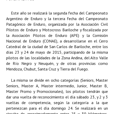
Dictámenes Asesoría Letrada
Este año se realizará la segunda fecha del Campeonato
Argentino de Enduro y la tercera fecha del Campeonato
Actas de Sesión
Patagónico de Enduro, organizada por la Asociación Civil
Pilotos de Enduro y Motocross Bariloche y fiscalizada por
Informes de Unidad Coordinadora
la Asociación Pilotos de Enduro (APE) y la Comisión
Nacional de Enduro (CONAE), a desarrollarse en el Cerro
Ejecución Presupuestaria
Catedral de la ciudad de San Carlos de Bariloche, entre los
días 23 y 24 de mayo de 2015, participando de la misma
Actas de Audiencias Públicas
pilotos de las localidades de la Zona Andina, del Alto Valle
de Río Negro y Neuquén, y de otras provincias como
NORMATIVA
Mendoza, Chubut, Santa Cruz y Tierra del Fuego.
Comunicaciones
La misma se divide en ocho categorías (Seniors, Master
Declaraciones
Seniors, Master A, Master intermedio, Junior, Master B,
Master Promo y Promocionales), los pilotos tendrán que
Resoluciones
dar una vuelta de reconocimiento el día sábado 23, y 2 y 3
vueltas de competencia, según la categoría a la que
Resoluciones de Presidencia
pertenezcan para el día domingo 24. Se realizará en un
circuito de aproximadamente entre 25 y 30 kilómetros,