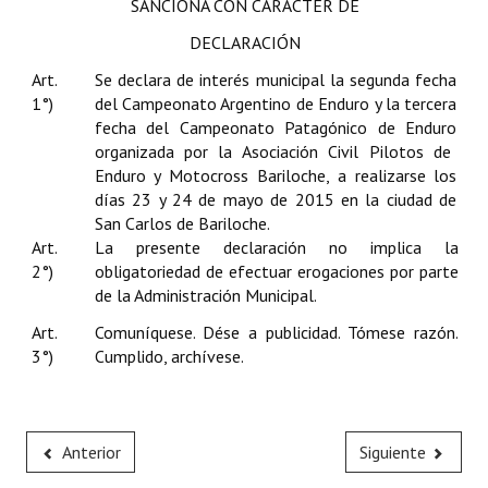
SANCIONA CON CARÁCTER DE
Huéspedes de Honor - Registro
DECLARACIÓN
Antiguos Pobladores - Registro
Art.
Se declara de interés municipal la segunda fecha
1°)
del Campeonato Argentino de Enduro y la tercera
Reconocimientos - Registro
fecha del Campeonato Patagónico de Enduro
organizada por la Asociación Civil Pilotos de
Bariloche, Municipio intercultural
Enduro y Motocross Bariloche, a realizarse los
días 23 y 24 de mayo de 2015 en la ciudad de
Entrega de distinciones
San Carlos de Bariloche.
Art.
La presente declaración no implica la
REFORMA DE LA CARTA ORGÁNICA
2°)
obligatoriedad de efectuar erogaciones por parte
de la Administración Municipal.
Art.
Comuníquese. Dése a publicidad. Tómese razón.
3°)
Cumplido, archívese.
Anterior
Siguiente