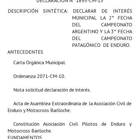
DECLARACIÓN
N° 1895-CM-15
Programas
DESCRIPCIÓN SINTÉTICA: DECLARAR DE INTERÉS
MUNICIPAL LA 2° FECHA
LEGISLACIÓN
DEL CAMPEONATO
ARGENTINO Y LA 3° FECHA
Constitución Nacional
DEL CAMPEONATO
PATAGÓNICO DE ENDURO.
Constitución Provincial
ANTECEDENTES
Carta Orgánica 2007
Carta Orgánica Municipal.
Reglamento Interno
Ordenanza 2071-CM-10.
Digesto
Nota solicitud declaración de interés.
Organigrama
Acta de Asamblea Extraordinaria de la Asociación Civil de
Enduro y Motocross Bariloche.
DOCUMENTOS
Constitución Asociación Civil Pilotos de Enduro y
Informes de Gestión
Motocross Bariloche.
FUNDAMENTOS
Proyectos Presentados