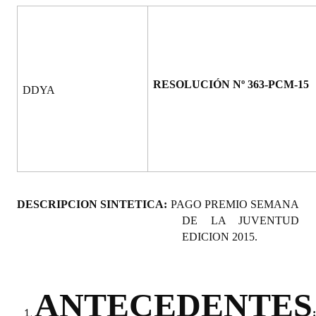
Programas
LEGISLACIÓN
Constitución Nacional
RESOLUCIÓN Nº 363-PCM-15
DDYA
Constitución Provincial
Carta Orgánica 2007
Reglamento Interno
Digesto
DESCRIPCION SINTETICA:
PAGO PREMIO SEMANA
DE LA JUVENTUD
Organigrama
EDICION 2015.
DOCUMENTOS
Informes de Gestión
ANTECEDENTES
:
Proyectos Presentados