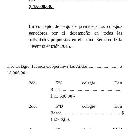
Huéspedes de Honor - Registro
$ 47.000,00.-
Antiguos Pobladores - Registro
En concepto de pago de premios a los colegios
Reconocimientos - Registro
ganadores por el desempeño en todas las
actividades propuestas en el marco Semana de la
Bariloche, Municipio intercultural
Juventud edición 2015.-
Entrega de distinciones
REFORMA DE LA CARTA ORGÁNICA
1ro. Colegio Técnica Cooperativa los Andes............................$
18.000,00.-
2do. 5°C colegio Don
Bosco...................................................
$ 13.500,00.-
2do. 5°D colegio Don
Bosco....................................................$
13.500,00.-