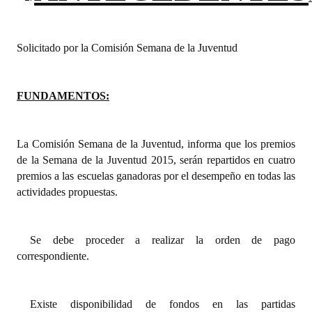
Dictámenes Asesoría Letrada
Solicitado por la Comisión Semana de la Juventud
Actas de Sesión
Informes de Unidad Coordinadora
FUNDAMENTOS:
Ejecución Presupuestaria
Actas de Audiencias Públicas
La Comisión Semana de la Juventud, informa que los premios
de la Semana de la Juventud 2015, serán repartidos en cuatro
NORMATIVA
premios a las escuelas ganadoras por el desempeño en todas las
actividades propuestas.
Comunicaciones
Declaraciones
Se debe proceder a realizar la orden de pago
correspondiente.
Resoluciones
Resoluciones de Presidencia
Existe disponibilidad de fondos en las partidas