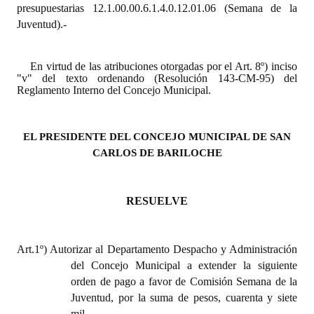
presupuestarias 12.1.00.00.6.1.4.0.12.01.06 (Semana de la
INSTITUCIONAL
Juventud).-
Antiguos Pobladores
En virtud de las atribuciones otorgadas por el Art. 8º) inciso
Noticias Destacadas
"v" del texto ordenando (Resolución 143-CM-95) del
Reglamento Interno del Concejo Municipal.
Registros y Distinciones
Datos Históricos
EL PRESIDENTE DEL CONCEJO MUNICIPAL DE SAN
CARLOS DE BARILOCHE
Premio al Mérito - Registro
Audiencias Públicas - Registro
RESUELVE
Mujeres que Dejaron Huellas - Registro
Periodistas Decanos - Registro
Art.1º) Autorizar al Departamento Despacho y Administración
del Concejo Municipal a extender la siguiente
Ciudadano Ilustre - Registro
orden de pago a favor de Comisión Semana de la
Juventud, por la suma de pesos, cuarenta y siete
Banca del Vecino - Registro
mil.................................................................................