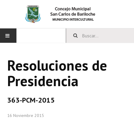
INICIO
Resoluciones de
CONCEJO
Presidencia
Bloques Políticos
Integrantes del Concejo
363-PCM-2015
Comisiones Permanentes
16 Noviembre 2015
Comisiones Especiales
Concejales Mandato Cumplido