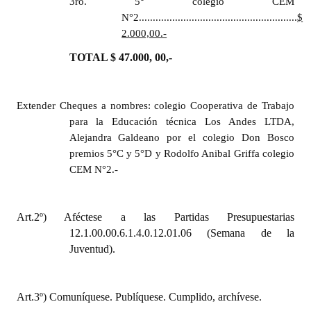
3ro. 5° colegio CEM
N°2.........................................................
$
2.000,00.-
TOTAL $ 47.000, 00,-
Extender Cheques a nombres: colegio Cooperativa de Trabajo
para la Educación técnica Los Andes LTDA,
Alejandra Galdeano por el colegio Don Bosco
premios 5°C y 5°D y Rodolfo Anibal Griffa colegio
CEM N°2.-
Art.2º) Aféctese a las Partidas Presupuestarias
12.1.00.00.6.1.4.0.12.01.06 (Semana de la
Juventud).
Art.3º) Comuníquese. Publíquese. Cumplido, archívese.