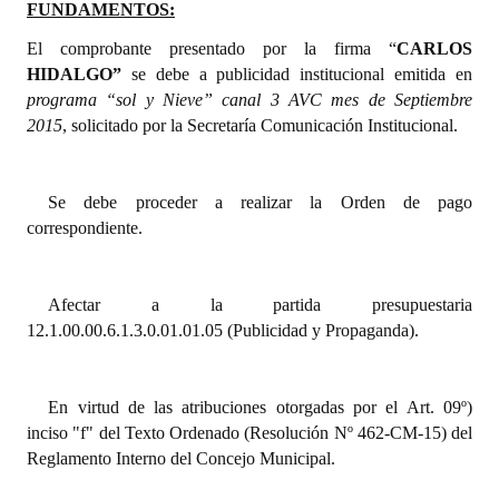
FUNDAMENTOS:
Dictámenes Asesoría Letrada
El comprobante presentado por la firma “
CARLOS
HIDALGO
”
se debe a publicidad institucional emitida en
Actas de Sesión
programa “sol y Nieve” canal 3 AVC mes de Septiembre
2015
, solicitado por la Secretaría Comunicación Institucional.
Informes de Unidad Coordinadora
Ejecución Presupuestaria
Se debe proceder a realizar la Orden de pago
Actas de Audiencias Públicas
correspondiente.
NORMATIVA
Afectar a la partida presupuestaria
Comunicaciones
12.1.00.00.6.1.3.0.01.01.05 (Publicidad y Propaganda).
Declaraciones
En virtud de las atribuciones otorgadas por el Art. 09º)
Resoluciones
inciso "f" del Texto Ordenado (Resolución Nº 462-CM-15) del
Reglamento Interno del Concejo Municipal.
Resoluciones de Presidencia