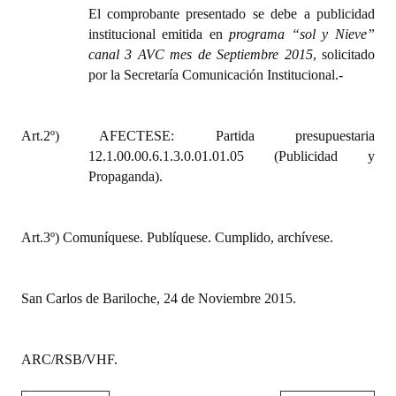
El comprobante presentado se debe a
publicidad
Huéspedes de Honor - Registro
institucional emitida en
programa “sol y Nieve”
Antiguos Pobladores - Registro
canal 3 AVC mes de Septiembre 2015
, solicitado
por la Secretaría Comunicación Institucional.-
Reconocimientos - Registro
Bariloche, Municipio intercultural
Art.2º) AFECTESE: Partida presupuestaria
12.1.00.00.6.1.3.0.01.01.05 (Publicidad y
Entrega de distinciones
Propaganda).
REFORMA DE LA CARTA ORGÁNICA
Art.3º) Comuníquese. Publíquese. Cumplido, archívese.
San Carlos de Bariloche, 24 de Noviembre 2015.
ARC/RSB/VHF.