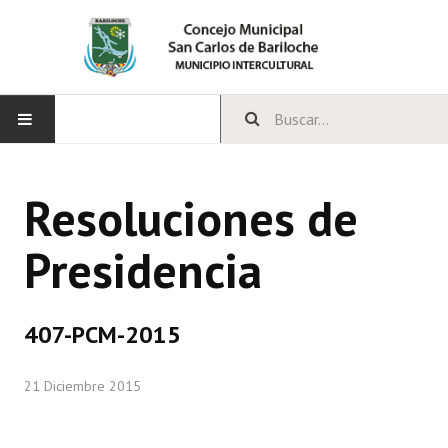
INICIO
Resoluciones de
CONCEJO
Presidencia
Bloques Políticos
Integrantes del Concejo
407-PCM-2015
Comisiones Permanentes
21 Diciembre 2015
Comisiones Especiales
Concejales Mandato Cumplido