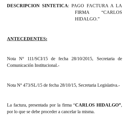
DESCRIPCION SINTETICA
: PAGO FACTURA A LA
Programas
FIRMA “CARLOS
LEGISLACIÓN
HIDALGO.”
Constitución Nacional
ANTECEDENTES:
Constitución Provincial
Carta Orgánica 2007
Nota Nº 111/SCI/15 de fecha 28/10/2015, Secretaria de
Comunicación Institucional.-
Reglamento Interno
Digesto
Nota Nº 473/SL/15 de fecha 28/10/15, Secretaria Legislativa.-
Organigrama
DOCUMENTOS
La factura, presentada por la firma “
CARLOS HIDALGO
”
,
por lo que se debe proceder a cancelar la misma.
Informes de Gestión
Proyectos Presentados