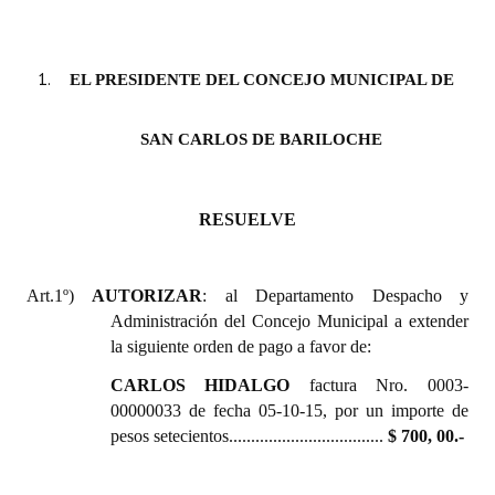
INSTITUCIONAL
Antiguos Pobladores
EL PRESIDENTE DEL CONCEJO MUNICIPAL DE
Noticias Destacadas
SAN CARLOS DE BARILOCHE
Registros y Distinciones
Datos Históricos
RESUELVE
Premio al Mérito - Registro
Audiencias Públicas - Registro
Art.1º)
AUTORIZAR
: al Departamento Despacho y
Administración del Concejo Municipal a extender
Mujeres que Dejaron Huellas - Registro
la siguiente orden de pago a favor de:
Periodistas Decanos - Registro
CARLOS HIDALGO
factura Nro. 0003-
00000033 de fecha 05-10-15, por un importe de
Ciudadano Ilustre - Registro
pesos setecientos...................................
$ 700, 00.-
Banca del Vecino - Registro