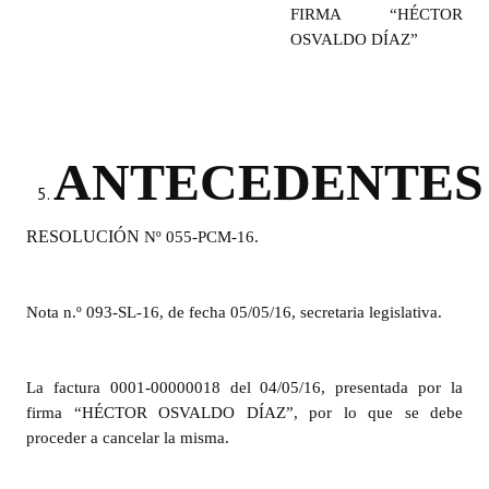
FIRMA “HÉCTOR
OSVALDO DÍAZ”
Dictámenes Asesoría Letrada
Actas de Sesión
Informes de Unidad Coordinadora
ANTECEDENTES
Ejecución Presupuestaria
Actas de Audiencias Públicas
RESOLUCIÓN
Nº 055-PCM-16.
NORMATIVA
Nota n.º 093-SL-16, de fecha 05/05/16, secretaria legislativa.
Comunicaciones
Declaraciones
La factura 0001-00000018 del 04/05/16, presentada por la
Resoluciones
firma “HÉCTOR OSVALDO DÍAZ”, por lo que se debe
proceder a cancelar la misma.
Resoluciones de Presidencia