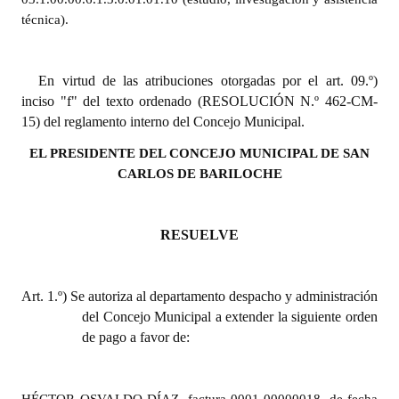
Huéspedes de Honor - Registro
técnica).
Antiguos Pobladores - Registro
En virtud de las atribuciones otorgadas por el art. 09.º)
Reconocimientos - Registro
inciso "f" del texto ordenado (RESOLUCIÓN N.º 462-CM-
15) del reglamento interno del Concejo Municipal.
Bariloche, Municipio intercultural
EL PRESIDENTE DEL CONCEJO MUNICIPAL DE SAN
Entrega de distinciones
CARLOS DE BARILOCHE
REFORMA DE LA CARTA ORGÁNICA
RESUELVE
Art. 1.º)
Se autoriza
al departamento despacho y administración
del Concejo Municipal a extender la siguiente orden
de pago a favor de: