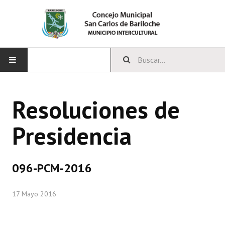
INICIO
Resoluciones de
CONCEJO
Presidencia
Bloques Políticos
Integrantes del Concejo
096-PCM-2016
Comisiones Permanentes
17 Mayo 2016
Comisiones Especiales
Concejales Mandato Cumplido