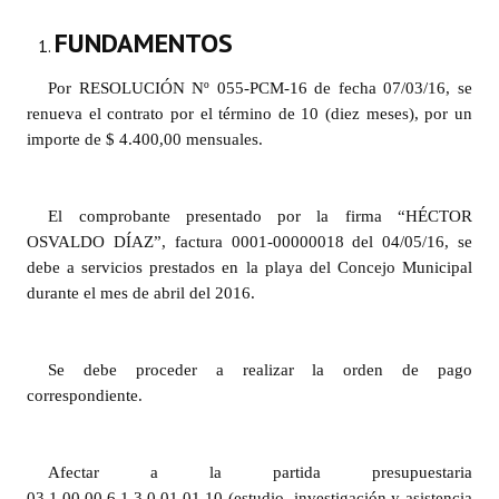
INSTITUCIONAL
FUNDAMENTOS
Antiguos Pobladores
Por RESOLUCIÓN Nº 055-PCM-16 de fecha 07/03/16, se
Noticias Destacadas
renueva el contrato por el término de 10 (diez meses), por un
importe de $ 4.400,00 mensuales.
Registros y Distinciones
Datos Históricos
El comprobante presentado por la firma “HÉCTOR
OSVALDO DÍAZ”, factura 0001-00000018 del 04/05/16, se
Premio al Mérito - Registro
debe a servicios prestados en la playa del Concejo Municipal
Audiencias Públicas - Registro
durante el mes de abril del 2016.
Mujeres que Dejaron Huellas - Registro
Se debe proceder a realizar la orden de pago
Periodistas Decanos - Registro
correspondiente.
Ciudadano Ilustre - Registro
Afectar a la partida presupuestaria
Banca del Vecino - Registro
03.1.00.00.6.1.3.0.01.01.10 (estudio, investigación y asistencia