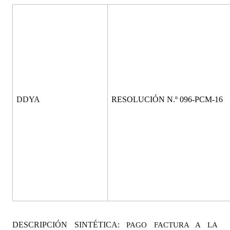
Programas
LEGISLACIÓN
Constitución Nacional
Constitución Provincial
Carta Orgánica 2007
DDYA
RESOLUCIÓN N.º 096-PCM-16
Reglamento Interno
Digesto
Organigrama
DOCUMENTOS
Informes de Gestión
DESCRIPCIÓN SINTÉTICA:
PAGO FACTURA A LA
Proyectos Presentados