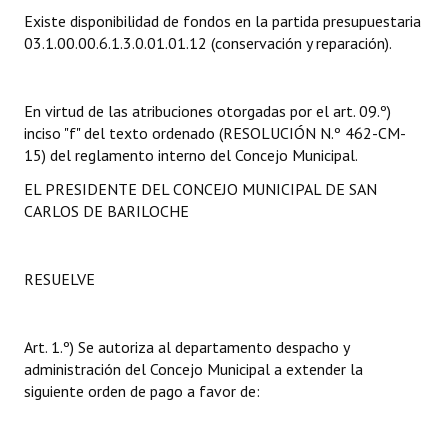
Existe disponibilidad de fondos en la partida presupuestaria
Dictámenes Asesoría Letrada
03.1.00.00.6.1.3.0.01.01.12 (conservación y reparación).
Actas de Sesión
En virtud de las atribuciones otorgadas por el art. 09.º)
Informes de Unidad Coordinadora
inciso "f" del texto ordenado (RESOLUCIÓN N.º 462-CM-
15) del reglamento interno del Concejo Municipal.
Ejecución Presupuestaria
EL PRESIDENTE DEL CONCEJO MUNICIPAL DE SAN
Actas de Audiencias Públicas
CARLOS DE BARILOCHE
NORMATIVA
RESUELVE
Comunicaciones
Declaraciones
Art. 1.º) Se autoriza al departamento despacho y
administración del Concejo Municipal a extender la
Resoluciones
siguiente orden de pago a favor de:
Resoluciones de Presidencia