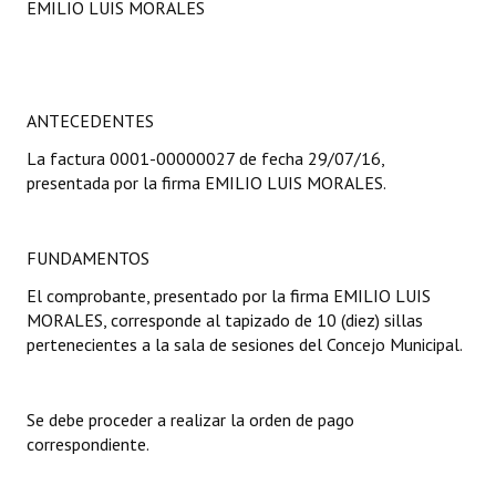
EMILIO LUIS MORALES
Programas
LEGISLACIÓN
ANTECEDENTES
Constitución Nacional
La factura 0001-00000027 de fecha 29/07/16,
Constitución Provincial
presentada por la firma EMILIO LUIS MORALES.
Carta Orgánica 2007
FUNDAMENTOS
Reglamento Interno
El comprobante, presentado por la firma EMILIO LUIS
Digesto
MORALES, corresponde al tapizado de 10 (diez) sillas
pertenecientes a la sala de sesiones del Concejo Municipal.
Organigrama
DOCUMENTOS
Se debe proceder a realizar la orden de pago
correspondiente.
Informes de Gestión
Proyectos Presentados