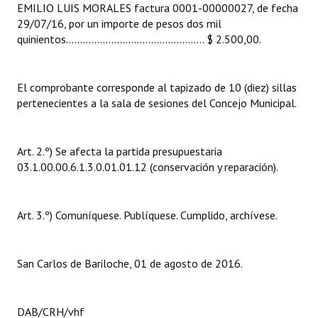
EMILIO LUIS MORALES factura 0001-00000027, de fecha
INSTITUCIONAL
29/07/16, por un importe de pesos dos mil
quinientos................................................. $ 2.500,00.
Antiguos Pobladores
Noticias Destacadas
El comprobante corresponde al tapizado de 10 (diez) sillas
Registros y Distinciones
pertenecientes a la sala de sesiones del Concejo Municipal.
Datos Históricos
Art. 2.º) Se afecta la partida presupuestaria
Premio al Mérito - Registro
03.1.00.00.6.1.3.0.01.01.12 (conservación y reparación).
Audiencias Públicas - Registro
Art. 3.º) Comuníquese. Publíquese. Cumplido, archívese.
Mujeres que Dejaron Huellas - Registro
Periodistas Decanos - Registro
San Carlos de Bariloche, 01 de agosto de 2016.
Ciudadano Ilustre - Registro
Banca del Vecino - Registro
DAB/CRH/vhf