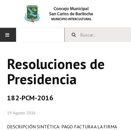
INICIO
Resoluciones de
CONCEJO
Presidencia
Bloques Políticos
Integrantes del Concejo
182-PCM-2016
Comisiones Permanentes
19 Agosto 2016
Comisiones Especiales
Concejales Mandato Cumplido
DESCRIPCIÓN SINTÉTICA: PAGO FACTURA A LA FIRMA