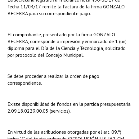
fecha 11/04/17, remite la factura de la firma GONZALO
Dictámenes Asesoría Letrada
BECERRA para su correspondiente pago.
Actas de Sesión
El comprobante, presentado por la firma GONZALO
Informes de Unidad Coordinadora
BECERRA, corresponde a impresión y emnarcado de 1 (un)
diploma para el Día de la Ciencia y Tecnología, solicitado
Ejecución Presupuestaria
por protocolo del Concejo Municipal.
Actas de Audiencias Públicas
Se debe proceder a realizar la orden de pago
NORMATIVA
correspondiente.
Comunicaciones
Existe disponibilidad de fondos en la partida presupuestaria
Declaraciones
2.09.18.0229.00.05 (servicios).
Resoluciones
Resoluciones de Presidencia
En virtud de las atribuciones otorgadas por el art. 09.º)
inciso "f" del texto ordenado (RESOLUCIÓN N.º 462-CM-