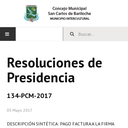
INICIO
Resoluciones de
CONCEJO
Presidencia
Bloques Políticos
Integrantes del Concejo
134-PCM-2017
Comisiones Permanentes
05 Mayo 2017
Comisiones Especiales
Concejales Mandato Cumplido
DESCRIPCIÓN SINTÉTICA: PAGO FACTURA A LA FIRMA