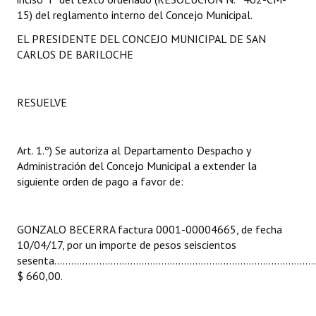
INSTITUCIONAL
15) del reglamento interno del Concejo Municipal.
EL PRESIDENTE DEL CONCEJO MUNICIPAL DE SAN
Antiguos Pobladores
CARLOS DE BARILOCHE
Noticias Destacadas
Registros y Distinciones
RESUELVE
Datos Históricos
Art. 1.º) Se autoriza al Departamento Despacho y
Premio al Mérito - Registro
Administración del Concejo Municipal a extender la
siguiente orden de pago a favor de:
Audiencias Públicas - Registro
Mujeres que Dejaron Huellas - Registro
GONZALO BECERRA factura 0001-00004665, de fecha
Periodistas Decanos - Registro
10/04/17, por un importe de pesos seiscientos
sesenta.............................................................................................
Ciudadano Ilustre - Registro
$ 660,00.
Banca del Vecino - Registro