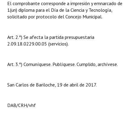
El comprobante corresponde a impresión y emnarcado de
Huéspedes de Honor - Registro
1(un) diploma para el Día de la Ciencia y Tecnología,
solicitado por protocolo del Concejo Municipal.
Antiguos Pobladores - Registro
Reconocimientos - Registro
Art. 2.º) Se afecta la partida presupuestaria
Bariloche, Municipio intercultural
2.09.18.0229.00.05 (servicios).
Entrega de distinciones
Art. 3.º) Comuníquese. Publíquese. Cumplido, archívese.
REFORMA DE LA CARTA ORGÁNICA
San Carlos de Bariloche, 19 de abril de 2017.
DAB/CRH/vhf