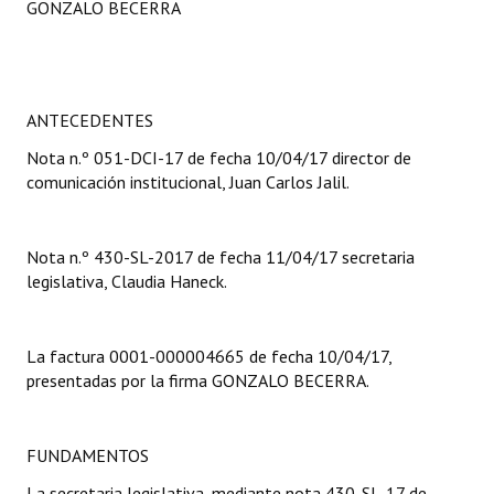
GONZALO BECERRA
Programas
LEGISLACIÓN
ANTECEDENTES
Constitución Nacional
Nota n.º 051-DCI-17 de fecha 10/04/17 director de
Constitución Provincial
comunicación institucional, Juan Carlos Jalil.
Carta Orgánica 2007
Nota n.º 430-SL-2017 de fecha 11/04/17 secretaria
Reglamento Interno
legislativa, Claudia Haneck.
Digesto
Organigrama
La factura 0001-000004665 de fecha 10/04/17,
presentadas por la firma GONZALO BECERRA.
DOCUMENTOS
Informes de Gestión
FUNDAMENTOS
La secretaria legislativa, mediante nota 430-SL-17 de
Proyectos Presentados