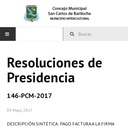
INICIO
Resoluciones de
CONCEJO
Presidencia
Bloques Políticos
Integrantes del Concejo
146-PCM-2017
Comisiones Permanentes
05 Mayo 2017
Comisiones Especiales
Concejales Mandato Cumplido
DESCRIPCIÓN SINTÉTICA: PAGO FACTURA A LA FIRMA