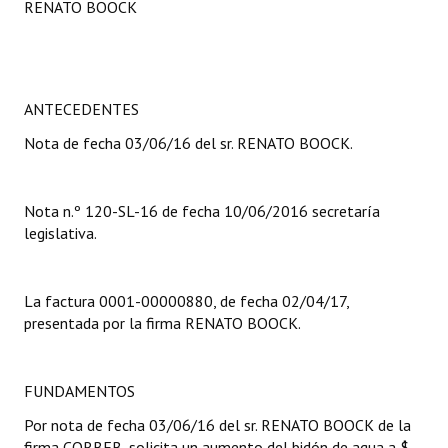
RENATO BOOCK
Programas
LEGISLACIÓN
ANTECEDENTES
Constitución Nacional
Nota de fecha 03/06/16 del sr. RENATO BOOCK.
Constitución Provincial
Carta Orgánica 2007
Nota n.º 120-SL-16 de fecha 10/06/2016 secretaría
legislativa.
Reglamento Interno
Digesto
La factura 0001-00000880, de fecha 02/04/17,
Organigrama
presentada por la firma RENATO BOOCK.
DOCUMENTOS
FUNDAMENTOS
Informes de Gestión
Por nota de fecha 03/06/16 del sr. RENATO BOOCK de la
firma CORBEB, solicita un aumento del bidón de agua a $
Proyectos Presentados