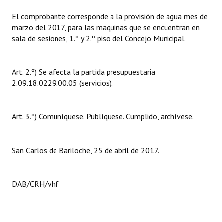
Huéspedes de Honor - Registro
El comprobante corresponde a la provisión de agua mes de
marzo del 2017, para las maquinas que se encuentran en
Antiguos Pobladores - Registro
sala de sesiones, 1.º y 2.º piso del Concejo Municipal.
Reconocimientos - Registro
Bariloche, Municipio intercultural
Art. 2.º) Se afecta la partida presupuestaria
2.09.18.0229.00.05 (servicios).
Entrega de distinciones
REFORMA DE LA CARTA ORGÁNICA
Art. 3.º) Comuníquese. Publíquese. Cumplido, archívese.
San Carlos de Bariloche, 25 de abril de 2017.
DAB/CRH/vhf