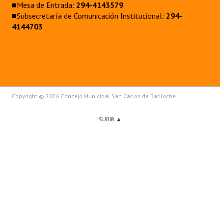
■Mesa de Entrada:
294-4143579
■Subsecretaría de Comunicación Institucional:
294-
4144703
Copyright © 2026 Concejo Municipal San Carlos de Bariloche.
SUBIR ▲