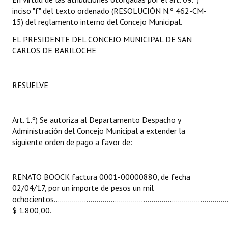
INSTITUCIONAL
inciso "f" del texto ordenado (RESOLUCIÓN N.º 462-CM-
15) del reglamento interno del Concejo Municipal.
Antiguos Pobladores
EL PRESIDENTE DEL CONCEJO MUNICIPAL DE SAN
CARLOS DE BARILOCHE
Noticias Destacadas
Registros y Distinciones
RESUELVE
Datos Históricos
Premio al Mérito - Registro
Art. 1.º) Se autoriza al Departamento Despacho y
Administración del Concejo Municipal a extender la
Audiencias Públicas - Registro
siguiente orden de pago a favor de:
Mujeres que Dejaron Huellas - Registro
Periodistas Decanos - Registro
RENATO BOOCK factura 0001-00000880, de fecha
02/04/17, por un importe de pesos un mil
Ciudadano Ilustre - Registro
ochocientos.......................................................................................
$ 1.800,00.
Banca del Vecino - Registro