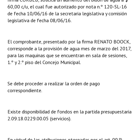
60,00 c/u, el cual fue autorizado por nota n.º 120-SL-16
Dictámenes Asesoría Letrada
de fecha 10/06/16 de la secretaria legislativa y comisión
legislativa de fecha 08/06/16.
Actas de Sesión
Informes de Unidad Coordinadora
El comprobante, presentado por la firma RENATO BOOCK,
corresponde a la provisión de agua mes de marzo del 2017,
Ejecución Presupuestaria
para las maquinas que se encuentran en sala de sesiones,
1.º y 2.º piso del Concejo Municipal.
Actas de Audiencias Públicas
NORMATIVA
Se debe proceder a realizar la orden de pago
correspondiente.
Comunicaciones
Declaraciones
Existe disponibilidad de fondos en la partida presupuestaria
Resoluciones
2.09.18.0229.00.05 (servicios).
Resoluciones de Presidencia
En virtud de las atribuciones otorgadas por el art. 09.º)