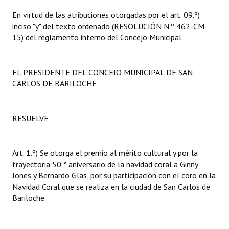
INSTITUCIONAL
En virtud de las atribuciones otorgadas por el art. 09.º)
inciso "y" del texto ordenado (RESOLUCIÓN N.º 462-CM-
Antiguos Pobladores
15) del reglamento interno del Concejo Municipal.
Noticias Destacadas
EL PRESIDENTE DEL CONCEJO MUNICIPAL DE SAN
Registros y Distinciones
CARLOS DE BARILOCHE
Datos Históricos
Premio al Mérito - Registro
RESUELVE
Audiencias Públicas - Registro
Art. 1.º) Se otorga el premio al mérito cultural y por la
Mujeres que Dejaron Huellas - Registro
trayectoria 50.° aniversario de la navidad coral a Ginny
Jones y Bernardo Glas, por su participación con el coro en la
Periodistas Decanos - Registro
Navidad Coral que se realiza en la ciudad de San Carlos de
Bariloche.
Ciudadano Ilustre - Registro
Banca del Vecino - Registro