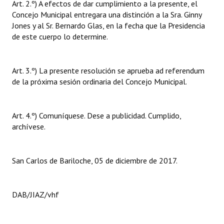
Art. 2.º) A efectos de dar cumplimiento a la presente, el
Huéspedes de Honor - Registro
Concejo Municipal entregara una distinción a la Sra. Ginny
Jones y al Sr. Bernardo Glas, en la fecha que la Presidencia
Antiguos Pobladores - Registro
de este cuerpo lo determine.
Reconocimientos - Registro
Art. 3.º) La presente resolución se aprueba ad referendum
Bariloche, Municipio intercultural
de la próxima sesión ordinaria del Concejo Municipal.
Entrega de distinciones
REFORMA DE LA CARTA ORGÁNICA
Art. 4.º) Comuníquese. Dese a publicidad. Cumplido,
archívese.
San Carlos de Bariloche, 05 de diciembre de 2017.
DAB/JIAZ/vhf