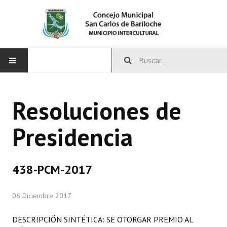
INICIO
Resoluciones de
CONCEJO
Presidencia
Bloques Políticos
Integrantes del Concejo
438-PCM-2017
Comisiones Permanentes
06 Diciembre 2017
Comisiones Especiales
Concejales Mandato Cumplido
DESCRIPCIÓN SINTÉTICA: SE OTORGAR PREMIO AL