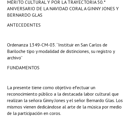
MÉRITO CULTURAL Y POR LA TRAYECTORIA 50.°
Programas
ANIVERSARIO DE LA NAVIDAD CORAL A GINNY JONES Y
BERNARDO GLAS
LEGISLACIÓN
ANTECEDENTES
Constitución Nacional
Ordenanza 1349-CM-03. “Instituir en San Carlos de
Constitución Provincial
Bariloche tipo y modalidad de distinciones, su registro y
Carta Orgánica 2007
archivo”
FUNDAMENTOS
Reglamento Interno
Digesto
La presente tiene como objetivo efectuar un
Organigrama
reconocimiento público a la destacada labor cultural que
realizan la señora Ginny Jones y el señor Bernardo Glas. Los
DOCUMENTOS
mismos vienen dedicándose al arte de la música por medio
de la participación en coros.
Informes de Gestión
Proyectos Presentados