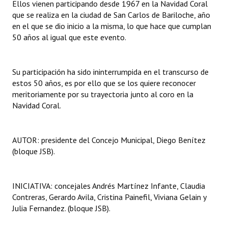
Ellos vienen participando desde 1967 en la Navidad Coral
que se realiza en la ciudad de San Carlos de Bariloche, año
Dictámenes Asesoría Letrada
en el que se dio inicio a la misma, lo que hace que cumplan
50 años al igual que este evento.
Actas de Sesión
Informes de Unidad Coordinadora
Su participación ha sido ininterrumpida en el transcurso de
estos 50 años, es por ello que se los quiere reconocer
Ejecución Presupuestaria
meritoriamente por su trayectoria junto al coro en la
Actas de Audiencias Públicas
Navidad Coral.
NORMATIVA
AUTOR: presidente del Concejo Municipal, Diego Benítez
Comunicaciones
(bloque JSB).
Declaraciones
INICIATIVA: concejales Andrés Martínez Infante, Claudia
Resoluciones
Contreras, Gerardo Avila, Cristina Painefil, Viviana Gelain y
Julia Fernandez. (bloque JSB).
Resoluciones de Presidencia