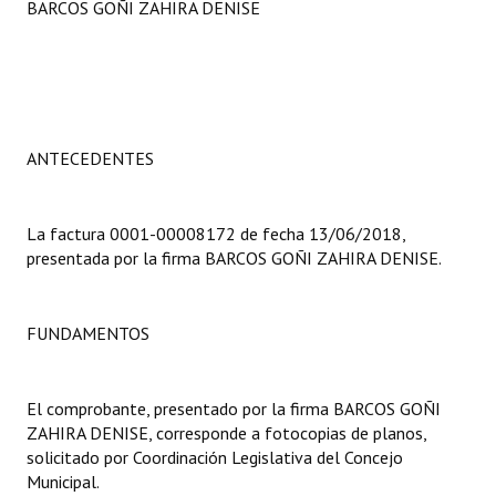
BARCOS GOÑI ZAHIRA DENISE
Programas
LEGISLACIÓN
Constitución Nacional
ANTECEDENTES
Constitución Provincial
Carta Orgánica 2007
La factura 0001-00008172 de fecha 13/06/2018,
presentada por la firma BARCOS GOÑI ZAHIRA DENISE.
Reglamento Interno
Digesto
FUNDAMENTOS
Organigrama
DOCUMENTOS
El comprobante, presentado por la firma BARCOS GOÑI
ZAHIRA DENISE, corresponde a fotocopias de planos,
Informes de Gestión
solicitado por Coordinación Legislativa del Concejo
Municipal.
Proyectos Presentados