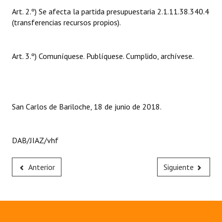
Huéspedes de Honor - Registro
Art. 2.º) Se afecta la partida presupuestaria 2.1.11.38.340.4
(transferencias recursos propios).
Antiguos Pobladores - Registro
Reconocimientos - Registro
Art. 3.º) Comuníquese. Publíquese. Cumplido, archívese.
Bariloche, Municipio intercultural
Entrega de distinciones
San Carlos de Bariloche, 18 de junio de 2018.
REFORMA DE LA CARTA ORGÁNICA
DAB/JIAZ/vhf
Anterior
Siguiente