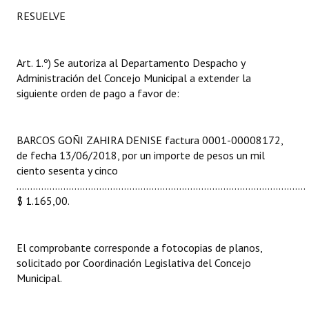
INSTITUCIONAL
RESUELVE
Antiguos Pobladores
Art. 1.º) Se autoriza al Departamento Despacho y
Noticias Destacadas
Administración del Concejo Municipal a extender la
siguiente orden de pago a favor de:
Registros y Distinciones
Datos Históricos
BARCOS GOÑI ZAHIRA DENISE factura 0001-00008172,
Premio al Mérito - Registro
de fecha 13/06/2018, por un importe de pesos un mil
ciento sesenta y cinco
Audiencias Públicas - Registro
.........................................................................................................
$ 1.165,00.
Mujeres que Dejaron Huellas - Registro
Periodistas Decanos - Registro
El comprobante corresponde a fotocopias de planos,
solicitado por Coordinación Legislativa del Concejo
Ciudadano Ilustre - Registro
Municipal.
Banca del Vecino - Registro