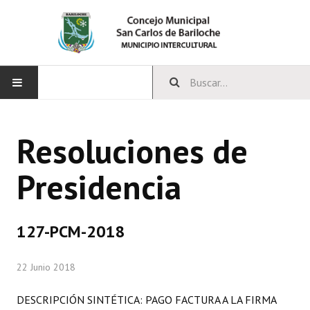
INICIO
Resoluciones de
CONCEJO
Presidencia
Bloques Políticos
Integrantes del Concejo
127-PCM-2018
Comisiones Permanentes
22 Junio 2018
Comisiones Especiales
Concejales Mandato Cumplido
DESCRIPCIÓN SINTÉTICA: PAGO FACTURA A LA FIRMA