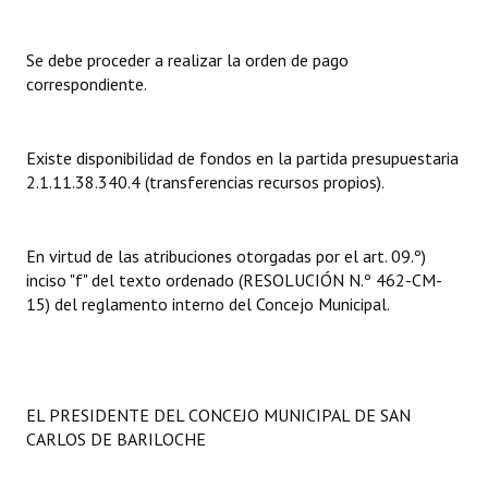
Dictámenes Asesoría Letrada
Se debe proceder a realizar la orden de pago
correspondiente.
Actas de Sesión
Informes de Unidad Coordinadora
Existe disponibilidad de fondos en la partida presupuestaria
Ejecución Presupuestaria
2.1.11.38.340.4 (transferencias recursos propios).
Actas de Audiencias Públicas
En virtud de las atribuciones otorgadas por el art. 09.º)
NORMATIVA
inciso "f" del texto ordenado (RESOLUCIÓN N.º 462-CM-
15) del reglamento interno del Concejo Municipal.
Comunicaciones
Declaraciones
Resoluciones
EL PRESIDENTE DEL CONCEJO MUNICIPAL DE SAN
CARLOS DE BARILOCHE
Resoluciones de Presidencia