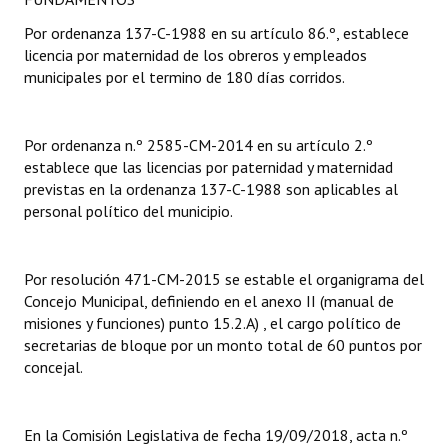
Por ordenanza 137-C-1988 en su artículo 86.º, establece
Dictámenes Asesoría Letrada
licencia por maternidad de los obreros y empleados
municipales por el termino de 180 días corridos.
Actas de Sesión
Informes de Unidad Coordinadora
Por ordenanza n.º 2585-CM-2014 en su artículo 2.º
Ejecución Presupuestaria
establece que las licencias por paternidad y maternidad
previstas en la ordenanza 137-C-1988 son aplicables al
Actas de Audiencias Públicas
personal político del municipio.
NORMATIVA
Por resolución 471-CM-2015 se estable el organigrama del
Comunicaciones
Concejo Municipal, definiendo en el anexo II (manual de
misiones y funciones) punto 15.2.A) , el cargo político de
Declaraciones
secretarias de bloque por un monto total de 60 puntos por
concejal.
Resoluciones
Resoluciones de Presidencia
En la Comisión Legislativa de fecha 19/09/2018, acta n.º