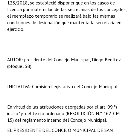
123/2018, se estableció disponer que en los casos de
INSTITUCIONAL
licencia por maternidad de las secretarias de los concejales,
el reemplazo temporario se realizará bajo las mismas
Antiguos Pobladores
condiciones de designación que mantenía la secretaria en
ejercicio.
Noticias Destacadas
Registros y Distinciones
Datos Históricos
AUTOR: presidente del Concejo Municipal, Diego Benítez
(bloque JSB).
Premio al Mérito - Registro
Audiencias Públicas - Registro
INICIATIVA: Comisión Legislativa del Concejo Municipal.
Mujeres que Dejaron Huellas - Registro
Periodistas Decanos - Registro
En virtud de las atribuciones otorgadas por el art. 09.º)
inciso "y" del texto ordenado (RESOLUCIÓN N.º 462-CM-
Ciudadano Ilustre - Registro
15) del reglamento interno del Concejo Municipal.
Banca del Vecino - Registro
EL PRESIDENTE DEL CONCEJO MUNICIPAL DE SAN