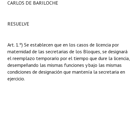
CARLOS DE BARILOCHE
Huéspedes de Honor - Registro
Antiguos Pobladores - Registro
RESUELVE
Reconocimientos - Registro
Bariloche, Municipio intercultural
Art. 1.º) Se establecen que en los casos de licencia por
maternidad de las secretarias de los Bloques, se designará
Entrega de distinciones
el reemplazo temporario por el tiempo que dure la licencia,
desempeñando las mismas funciones y bajo las mismas
REFORMA DE LA CARTA ORGÁNICA
condiciones de designación que mantenía la secretaria en
ejercicio.