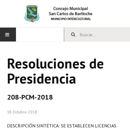
INICIO
Resoluciones de
CONCEJO
Presidencia
Bloques Políticos
Integrantes del Concejo
208-PCM-2018
Comisiones Permanentes
18 Octubre 2018
Comisiones Especiales
Concejales Mandato Cumplido
DESCRIPCIÓN SINTÉTICA: SE ESTABLECEN LICENCIAS