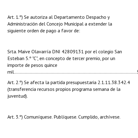
INSTITUCIONAL
Art. 1.º) Se autoriza al Departamento Despacho y
Antiguos Pobladores
Administración del Concejo Municipal a extender la
siguiente orden de pago a favor de:
Noticias Destacadas
Registros y Distinciones
Srta. Maive Olavarría DNI 42809131 por el colegio San
Datos Históricos
Esteban 5.º "C", en concepto de tercer premio, por un
importe de pesos quince
Premio al Mérito - Registro
mil.............................................................................................
Audiencias Públicas - Registro
Art. 2.º) Se afecta la partida presupuestaria 2.1.11.38.342.4
(transferencia recursos propios programa semana de la
Mujeres que Dejaron Huellas - Registro
juventud).
Periodistas Decanos - Registro
Art. 3.º) Comuníquese. Publíquese. Cumplido, archívese.
Ciudadano Ilustre - Registro
Banca del Vecino - Registro