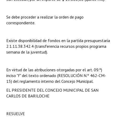
Dictámenes Asesoría Letrada
Se debe proceder a realizar la orden de pago
Actas de Sesión
correspondiente.
Informes de Unidad Coordinadora
Existe disponibilidad de fondos en la partida presupuestaria
Ejecución Presupuestaria
2.1.11.38.342.4 (transferencia recursos propios programa
semana de la juventud).
Actas de Audiencias Públicas
NORMATIVA
En virtud de las atribuciones otorgadas por el art. 09.º)
inciso "f" del texto ordenado (RESOLUCIÓN N.º 462-CM-
Comunicaciones
15) del reglamento interno del Concejo Municipal.
Declaraciones
EL PRESIDENTE DEL CONCEJO MUNICIPAL DE SAN
CARLOS DE BARILOCHE
Resoluciones
Resoluciones de Presidencia
RESUELVE