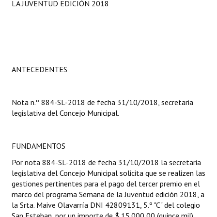
LA JUVENTUD EDICIÓN 2018
Programas
LEGISLACIÓN
Constitución Nacional
ANTECEDENTES
Constitución Provincial
Carta Orgánica 2007
Nota n.º 884-SL-2018 de fecha 31/10/2018, secretaria
legislativa del Concejo Municipal.
Reglamento Interno
Digesto
FUNDAMENTOS
Organigrama
Por nota 884-SL-2018 de fecha 31/10/2018 la secretaria
legislativa del Concejo Municipal solicita que se realizen las
DOCUMENTOS
gestiones pertinentes para el pago del tercer premio en el
marco del programa Semana de la Juventud edición 2018, a
Informes de Gestión
la Srta. Maive Olavarría DNI 42809131, 5.º "C" del colegio
San Esteban, por un importe de $ 15.000,00 (quince mil).
Proyectos Presentados