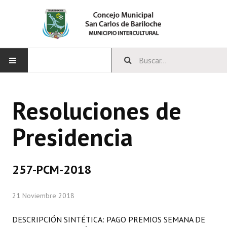
INICIO
Resoluciones de
CONCEJO
Presidencia
Bloques Políticos
Integrantes del Concejo
257-PCM-2018
Comisiones Permanentes
21 Noviembre 2018
Comisiones Especiales
Concejales Mandato Cumplido
DESCRIPCIÓN SINTÉTICA: PAGO PREMIOS SEMANA DE