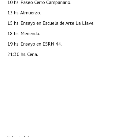
10 hs. Paseo Cerro Campanario.
Huéspedes de Honor - Registro
13 hs. Almuerzo.
Antiguos Pobladores - Registro
15 hs. Ensayo en Escuela de Arte La Llave.
Reconocimientos - Registro
18 hs. Merienda.
19 hs. Ensayo en ESRN 44.
Bariloche, Municipio intercultural
21:30 hs. Cena.
Entrega de distinciones
REFORMA DE LA CARTA ORGÁNICA