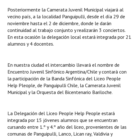
Posteriormente la Camerata Juvenil Municipal viajará al
Dictámenes Asesoría Letrada
vecino país, a la localidad Panguipulli, desde el día 29 de
noviembre hasta el 2 de diciembre, donde le darán
Actas de Sesión
continuidad al trabajo conjunto y realizarán 3 conciertos.
En esta ocasión la delegación local estará integrada por 21
Informes de Unidad Coordinadora
alumnos y 4 docentes.
Ejecución Presupuestaria
Actas de Audiencias Públicas
En nuestra ciudad el intercambio llevará el nombre de
Encuentro Juvenil Sinfónico Argentina/Chile y contará con
NORMATIVA
la participación de la Banda Sinfónica del Liceo People
Help Pleople, de Panguipulli Chile, la Camerata Juvenil
Comunicaciones
Municipal y la Orquesta del Bicentenario Bariloche.
Declaraciones
La Delegación del Liceo People Help People estará
Resoluciones
integrada por 15 jóvenes alumnos que se encuentran
cursando entre 1.º y 4.º año del liceo, provenientes de las
Resoluciones de Presidencia
comunas de Panguipulli, Lanco, Lican ray, Valdivia y