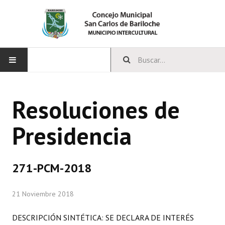
INICIO
Resoluciones de
CONCEJO
Presidencia
Bloques Políticos
Integrantes del Concejo
271-PCM-2018
Comisiones Permanentes
21 Noviembre 2018
Comisiones Especiales
Concejales Mandato Cumplido
DESCRIPCIÓN SINTÉTICA: SE DECLARA DE INTERÉS