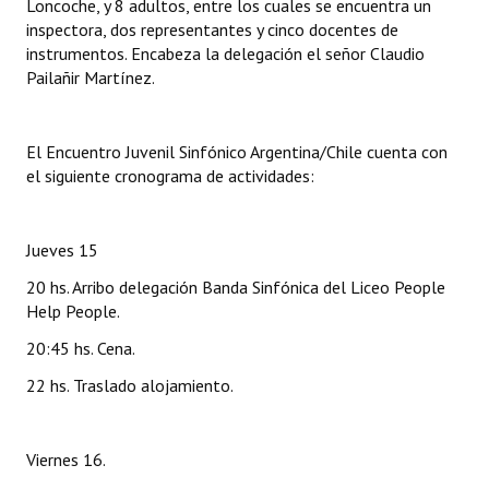
Loncoche, y 8 adultos, entre los cuales se encuentra un
INSTITUCIONAL
inspectora, dos representantes y cinco docentes de
instrumentos. Encabeza la delegación el señor Claudio
Antiguos Pobladores
Pailañir Martínez.
Noticias Destacadas
El Encuentro Juvenil Sinfónico Argentina/Chile cuenta con
Registros y Distinciones
el siguiente cronograma de actividades:
Datos Históricos
Premio al Mérito - Registro
Jueves 15
20 hs. Arribo delegación Banda Sinfónica del Liceo People
Audiencias Públicas - Registro
Help People.
Mujeres que Dejaron Huellas - Registro
20:45 hs. Cena.
Periodistas Decanos - Registro
22 hs. Traslado alojamiento.
Ciudadano Ilustre - Registro
Viernes 16.
Banca del Vecino - Registro