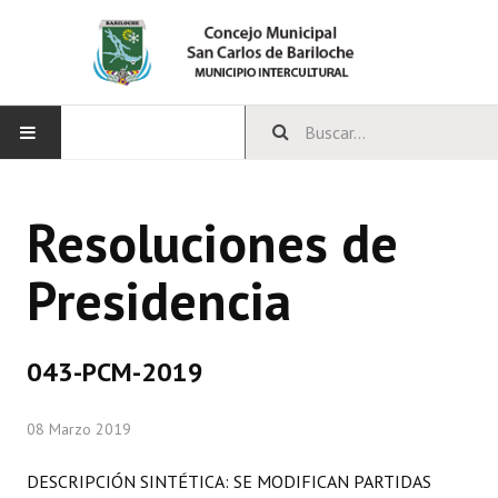
INICIO
Resoluciones de
CONCEJO
Presidencia
Bloques Políticos
Integrantes del Concejo
043-PCM-2019
Comisiones Permanentes
08 Marzo 2019
Comisiones Especiales
Concejales Mandato Cumplido
DESCRIPCIÓN SINTÉTICA: SE MODIFICAN PARTIDAS