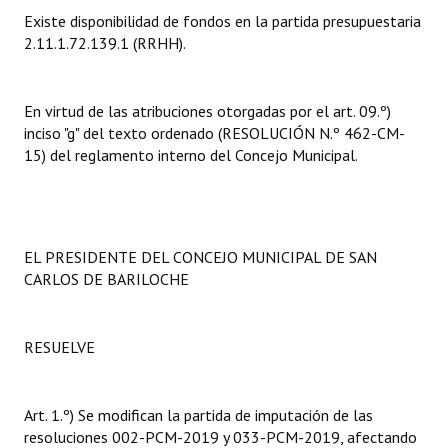
Existe disponibilidad de fondos en la partida presupuestaria
Dictámenes Asesoría Letrada
2.11.1.72.139.1 (RRHH).
Actas de Sesión
En virtud de las atribuciones otorgadas por el art. 09.º)
Informes de Unidad Coordinadora
inciso "g" del texto ordenado (RESOLUCIÓN N.º 462-CM-
15) del reglamento interno del Concejo Municipal.
Ejecución Presupuestaria
Actas de Audiencias Públicas
NORMATIVA
EL PRESIDENTE DEL CONCEJO MUNICIPAL DE SAN
CARLOS DE BARILOCHE
Comunicaciones
Declaraciones
RESUELVE
Resoluciones
Art. 1.º) Se modifican la partida de imputación de las
Resoluciones de Presidencia
resoluciones 002-PCM-2019 y 033-PCM-2019, afectando