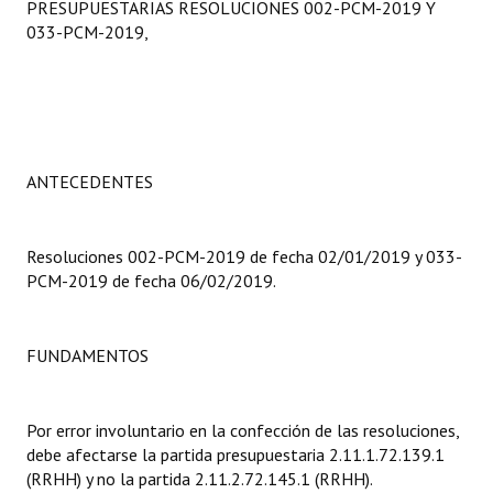
PRESUPUESTARIAS RESOLUCIONES 002-PCM-2019 Y
Programas
033-PCM-2019,
LEGISLACIÓN
Constitución Nacional
Constitución Provincial
ANTECEDENTES
Carta Orgánica 2007
Resoluciones 002-PCM-2019 de fecha 02/01/2019 y 033-
Reglamento Interno
PCM-2019 de fecha 06/02/2019.
Digesto
Organigrama
FUNDAMENTOS
DOCUMENTOS
Por error involuntario en la confección de las resoluciones,
Informes de Gestión
debe afectarse la partida presupuestaria 2.11.1.72.139.1
(RRHH) y no la partida 2.11.2.72.145.1 (RRHH).
Proyectos Presentados