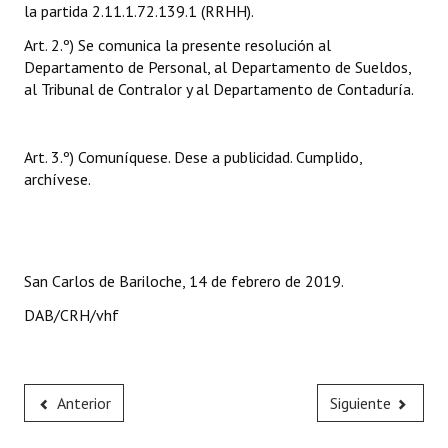
la partida 2.11.1.72.139.1 (RRHH).
INSTITUCIONAL
Art. 2.º) Se comunica la presente resolución al
Antiguos Pobladores
Departamento de Personal, al Departamento de Sueldos,
al Tribunal de Contralor y al Departamento de Contaduría.
Noticias Destacadas
Registros y Distinciones
Art. 3.º) Comuníquese. Dese a publicidad. Cumplido,
archívese.
Datos Históricos
Premio al Mérito - Registro
Audiencias Públicas - Registro
San Carlos de Bariloche, 14 de febrero de 2019.
Mujeres que Dejaron Huellas - Registro
DAB/CRH/vhf
Periodistas Decanos - Registro
Ciudadano Ilustre - Registro
Anterior
Siguiente
Banca del Vecino - Registro