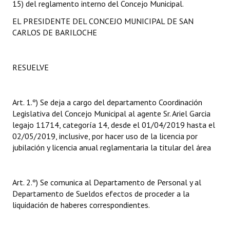
15) del reglamento interno del Concejo Municipal.
INSTITUCIONAL
EL PRESIDENTE DEL CONCEJO MUNICIPAL DE SAN
Antiguos Pobladores
CARLOS DE BARILOCHE
Noticias Destacadas
RESUELVE
Registros y Distinciones
Datos Históricos
Art. 1.º) Se deja a cargo del departamento Coordinación
Legislativa del Concejo Municipal al agente Sr. Ariel Garcia
Premio al Mérito - Registro
legajo 11714, categoría 14, desde el 01/04/2019 hasta el
Audiencias Públicas - Registro
02/05/2019, inclusive, por hacer uso de la licencia por
jubilación y licencia anual reglamentaria la titular del área
Mujeres que Dejaron Huellas - Registro
Periodistas Decanos - Registro
Art. 2.º) Se comunica al Departamento de Personal y al
Departamento de Sueldos efectos de proceder a la
Ciudadano Ilustre - Registro
liquidación de haberes correspondientes.
Banca del Vecino - Registro