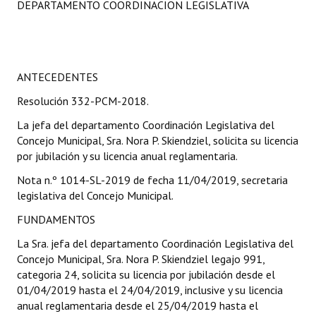
DEPARTAMENTO COORDINACION LEGISLATIVA
Programas
LEGISLACIÓN
ANTECEDENTES
Constitución Nacional
Resolución 332-PCM-2018.
Constitución Provincial
La jefa del departamento Coordinación Legislativa del
Carta Orgánica 2007
Concejo Municipal, Sra. Nora P. Skiendziel, solicita su licencia
por jubilación y su licencia anual reglamentaria.
Reglamento Interno
Nota n.º 1014-SL-2019 de fecha 11/04/2019, secretaria
Digesto
legislativa del Concejo Municipal.
FUNDAMENTOS
Organigrama
La Sra. jefa del departamento Coordinación Legislativa del
DOCUMENTOS
Concejo Municipal, Sra. Nora P. Skiendziel legajo 991,
categoria 24, solicita su licencia por jubilación desde el
Informes de Gestión
01/04/2019 hasta el 24/04/2019, inclusive y su licencia
anual reglamentaria desde el 25/04/2019 hasta el
Proyectos Presentados