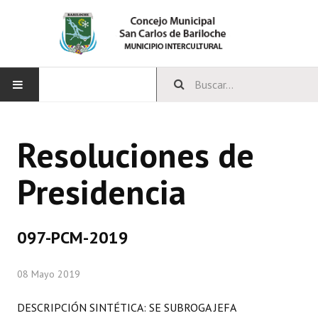
INICIO
Resoluciones de
CONCEJO
Presidencia
Bloques Políticos
Integrantes del Concejo
097-PCM-2019
Comisiones Permanentes
08 Mayo 2019
Comisiones Especiales
Concejales Mandato Cumplido
DESCRIPCIÓN SINTÉTICA: SE SUBROGA JEFA