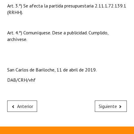
Art. 3.º) Se afecta la partida presupuestaria 2.11.1.72.139.1
Huéspedes de Honor - Registro
(RRHH).
Antiguos Pobladores - Registro
Reconocimientos - Registro
Art. 4.º) Comuníquese. Dese a publicidad. Cumplido,
archívese.
Bariloche, Municipio intercultural
Entrega de distinciones
REFORMA DE LA CARTA ORGÁNICA
San Carlos de Bariloche, 11 de abril de 2019.
DAB/CRH/vhf
Anterior
Siguiente