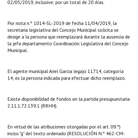
02/05/2019, inclusive; por un total de 20 días.
Dictámenes Asesoría Letrada
Por nota n.º 1014-SL-2019 de fecha 11/04/2019, la
Actas de Sesión
secretaria legislativa del Concejo Municipal solicita se
desige a la persona que reemplazará durante la ausencia de
Informes de Unidad Coordinadora
la jefa departamento Coordinación Legislativa del Concejo
Municipal.
Ejecución Presupuestaria
Actas de Audiencias Públicas
El agente municipal Ariel Garcia legajo 11714, categoría
NORMATIVA
14, es la persona indicada para efectuar dicho reemplazo.
Comunicaciones
Existe disponibilidad de fondos en la partida presupuestaria
Declaraciones
2.11.1.72.139.1 (RRHH).
Resoluciones
En virtud de las atribuciones otorgadas por el art. 09.º)
Resoluciones de Presidencia
inciso "g" del texto ordenado (RESOLUCIÓN N.º 462-CM-