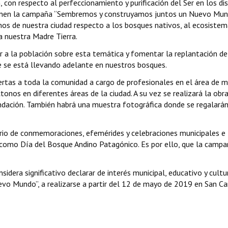
 con respecto al perfeccionamiento y purificación del Ser en los di
oponen la campaña “Sembremos y construyamos juntos un Nuevo Mun
nos de nuestra ciudad respecto a los bosques nativos, al ecosiste
a nuestra Madre Tierra.
 a la población sobre esta temática y fomentar la replantación de
e se está llevando adelante en nuestros bosques.
ertas a toda la comunidad a cargo de profesionales en el área de 
onos en diferentes áreas de la ciudad. A su vez se realizará la obr
undación. También habrá una muestra fotográfica donde se regalará
o de conmemoraciones, efemérides y celebraciones municipales e
como Día del Bosque Andino Patagónico. Es por ello, que la campa
idera significativo declarar de interés municipal, educativo y cultu
 Mundo”, a realizarse a partir del 12 de mayo de 2019 en San Ca