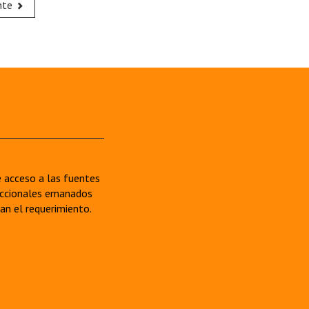
nte
re acceso a las fuentes
sdiccionales emanados
van el requerimiento.