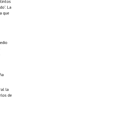
stintos
do”. La
ma que
medio
a
n
ña
ral la
rlos de