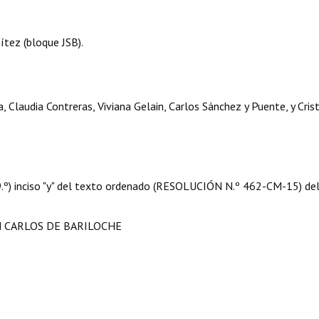
tez (bloque JSB).
, Claudia Contreras, Viviana Gelain, Carlos Sánchez y Puente, y Cris
 09.º) inciso "y" del texto ordenado (RESOLUCIÓN N.º 462-CM-15) de
N CARLOS DE BARILOCHE