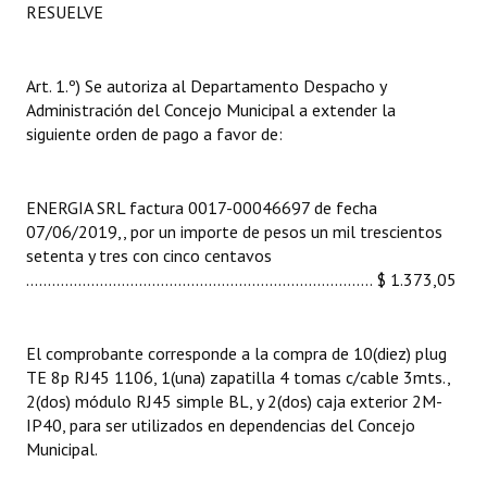
RESUELVE
INSTITUCIONAL
Antiguos Pobladores
Art. 1.º) Se autoriza al Departamento Despacho y
Administración del Concejo Municipal a extender la
Noticias Destacadas
siguiente orden de pago a favor de:
Registros y Distinciones
Datos Históricos
ENERGIA SRL factura 0017-00046697 de fecha
07/06/2019,, por un importe de pesos un mil trescientos
Premio al Mérito - Registro
setenta y tres con cinco centavos
................................................................................ $ 1.373,05
Audiencias Públicas - Registro
Mujeres que Dejaron Huellas - Registro
El comprobante corresponde a la compra de 10(diez) plug
Periodistas Decanos - Registro
TE 8p RJ45 1106, 1(una) zapatilla 4 tomas c/cable 3mts.,
2(dos) módulo RJ45 simple BL, y 2(dos) caja exterior 2M-
Ciudadano Ilustre - Registro
IP40, para ser utilizados en dependencias del Concejo
Municipal.
Banca del Vecino - Registro