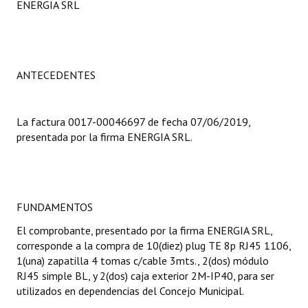
ENERGIA SRL
Programas
LEGISLACIÓN
ANTECEDENTES
Constitución Nacional
Constitución Provincial
La factura 0017-00046697 de fecha 07/06/2019,
Carta Orgánica 2007
presentada por la firma ENERGIA SRL.
Reglamento Interno
Digesto
FUNDAMENTOS
Organigrama
El comprobante, presentado por la firma ENERGIA SRL,
corresponde a la compra de 10(diez) plug TE 8p RJ45 1106,
DOCUMENTOS
1(una) zapatilla 4 tomas c/cable 3mts., 2(dos) módulo
RJ45 simple BL, y 2(dos) caja exterior 2M-IP40, para ser
Informes de Gestión
utilizados en dependencias del Concejo Municipal.
Proyectos Presentados