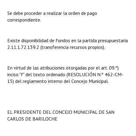
Dictámenes Asesoría Letrada
Se debe proceder a realizar la orden de pago
correspondiente.
Actas de Sesión
Informes de Unidad Coordinadora
Existe disponibilidad de fondos en la partida presupuestaria
2.11.1.72.139.2 (transferencia recursos propios).
Ejecución Presupuestaria
Actas de Audiencias Públicas
En virtud de las atribuciones otorgadas por el art. 09.º)
inciso "f" del texto ordenado (RESOLUCIÓN N.º 462-CM-
NORMATIVA
15) del reglamento interno del Concejo Municipal.
Comunicaciones
Declaraciones
EL PRESIDENTE DEL CONCEJO MUNICIPAL DE SAN
Resoluciones
CARLOS DE BARILOCHE
Resoluciones de Presidencia