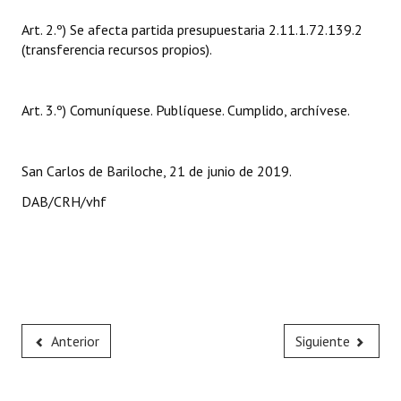
Huéspedes de Honor - Registro
Art. 2.º) Se afecta partida presupuestaria 2.11.1.72.139.2
(transferencia recursos propios).
Antiguos Pobladores - Registro
Reconocimientos - Registro
Art. 3.º) Comuníquese. Publíquese. Cumplido, archívese.
Bariloche, Municipio intercultural
Entrega de distinciones
San Carlos de Bariloche, 21 de junio de 2019.
DAB/CRH/vhf
REFORMA DE LA CARTA ORGÁNICA
Anterior
Siguiente