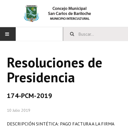
INICIO
Resoluciones de
CONCEJO
Presidencia
Bloques Políticos
Integrantes del Concejo
174-PCM-2019
Comisiones Permanentes
10 Julio 2019
Comisiones Especiales
Concejales Mandato Cumplido
DESCRIPCIÓN SINTÉTICA: PAGO FACTURA A LA FIRMA