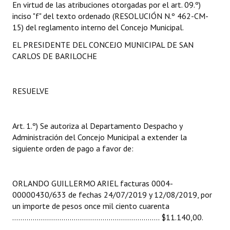
En virtud de las atribuciones otorgadas por el art. 09.º)
INSTITUCIONAL
inciso "f" del texto ordenado (RESOLUCIÓN N.º 462-CM-
15) del reglamento interno del Concejo Municipal.
Antiguos Pobladores
EL PRESIDENTE DEL CONCEJO MUNICIPAL DE SAN
Noticias Destacadas
CARLOS DE BARILOCHE
Registros y Distinciones
RESUELVE
Datos Históricos
Premio al Mérito - Registro
Art. 1.º) Se autoriza al Departamento Despacho y
Audiencias Públicas - Registro
Administración del Concejo Municipal a extender la
siguiente orden de pago a favor de:
Mujeres que Dejaron Huellas - Registro
Periodistas Decanos - Registro
ORLANDO GUILLERMO ARIEL facturas 0004-
00000430/633 de fechas 24/07/2019 y 12/08/2019, por
Ciudadano Ilustre - Registro
un importe de pesos once mil ciento cuarenta
........................................................................ $11.140,00.
Banca del Vecino - Registro