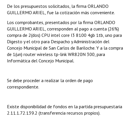
De los presupuestos solicitados, la firma ORLANDO
Dictámenes Asesoría Letrada
GUILLERMO ARIEL, fue la cotización más conveniente.
Los comprobantes, presentados por la firma ORLANDO
Actas de Sesión
GUILLERMO ARIEL, corresponden al pago a cuenta (26%)
compra de 2(dos) CPU intel core I3 8100 4gb 1tb, uno para
Informes de Unidad Coordinadora
Digesto y el otro para Despacho y Administración del
Ejecución Presupuestaria
Concejo Municipal de San Carlos de Bariloche. Y a la compra
de 1(un) router wireless tp-link WR820N 300, para
Actas de Audiencias Públicas
Informática del Concejo Municipal.
NORMATIVA
Se debe proceder a realizar la orden de pago
Comunicaciones
correspondiente.
Declaraciones
Existe disponibilidad de fondos en la partida presupuestaria
Resoluciones
2.11.1.72.139.2 (transferencia recursos propios).
Resoluciones de Presidencia