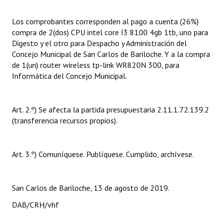
Huéspedes de Honor - Registro
Los comprobantes corresponden al pago a cuenta (26%)
Antiguos Pobladores - Registro
compra de 2(dos) CPU intel core I3 8100 4gb 1tb, uno para
Digesto y el otro para Despacho y Administración del
Reconocimientos - Registro
Concejo Municipal de San Carlos de Bariloche. Y a la compra
de 1(un) router wireless tp-link WR820N 300, para
Bariloche, Municipio intercultural
Informática del Concejo Municipal.
Entrega de distinciones
Art. 2.º) Se afecta la partida presupuestaria 2.11.1.72.139.2
REFORMA DE LA CARTA ORGÁNICA
(transferencia recursos propios).
Art. 3.º) Comuníquese. Publíquese. Cumplido, archívese.
San Carlos de Bariloche, 13 de agosto de 2019.
DAB/CRH/vhf