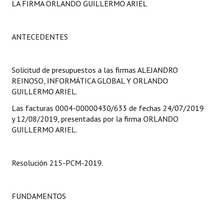
LA FIRMA ORLANDO GUILLERMO ARIEL
Programas
LEGISLACIÓN
ANTECEDENTES
Constitución Nacional
Solicitud de presupuestos a las firmas ALEJANDRO
Constitución Provincial
REINOSO, INFORMÁTICA GLOBAL Y ORLANDO
GUILLERMO ARIEL.
Carta Orgánica 2007
Las facturas 0004-00000430/633 de fechas 24/07/2019
Reglamento Interno
y 12/08/2019, presentadas por la firma ORLANDO
GUILLERMO ARIEL.
Digesto
Organigrama
Resolución 215-PCM-2019.
DOCUMENTOS
FUNDAMENTOS
Informes de Gestión
Proyectos Presentados