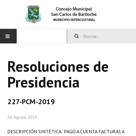
INICIO
Resoluciones de
CONCEJO
Presidencia
Bloques Políticos
Integrantes del Concejo
227-PCM-2019
Comisiones Permanentes
26 Agosto 2019
Comisiones Especiales
Concejales Mandato Cumplido
DESCRIPCIÓN SINTÉTICA: PAGO A CUENTA FACTURAS A