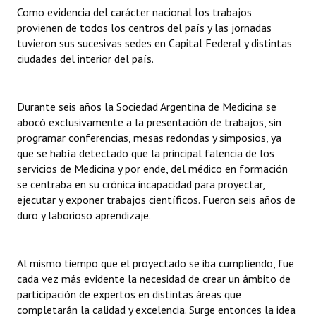
INSTITUCIONAL
Como evidencia del carácter nacional los trabajos
provienen de todos los centros del país y las jornadas
Antiguos Pobladores
tuvieron sus sucesivas sedes en Capital Federal y distintas
ciudades del interior del país.
Noticias Destacadas
Registros y Distinciones
Durante seis años la Sociedad Argentina de Medicina se
abocó exclusivamente a la presentación de trabajos, sin
Datos Históricos
programar conferencias, mesas redondas y simposios, ya
que se había detectado que la principal falencia de los
Premio al Mérito - Registro
servicios de Medicina y por ende, del médico en formación
se centraba en su crónica incapacidad para proyectar,
Audiencias Públicas - Registro
ejecutar y exponer trabajos científicos. Fueron seis años de
duro y laborioso aprendizaje.
Mujeres que Dejaron Huellas - Registro
Periodistas Decanos - Registro
Al mismo tiempo que el proyectado se iba cumpliendo, fue
Ciudadano Ilustre - Registro
cada vez más evidente la necesidad de crear un ámbito de
participación de expertos en distintas áreas que
Banca del Vecino - Registro
completarán la calidad y excelencia. Surge entonces la idea