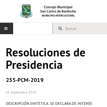
INICIO
Resoluciones de
CONCEJO
Presidencia
Bloques Políticos
Integrantes del Concejo
255-PCM-2019
Comisiones Permanentes
16 Septiembre 2019
Comisiones Especiales
Concejales Mandato Cumplido
DESCRIPCIÓN SINTÉTICA: SE DECLARA DE INTERÉS