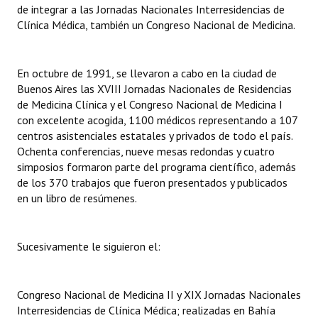
de integrar a las Jornadas Nacionales Interresidencias de
Huéspedes de Honor - Registro
Clínica Médica, también un Congreso Nacional de Medicina.
Antiguos Pobladores - Registro
En octubre de 1991, se llevaron a cabo en la ciudad de
Reconocimientos - Registro
Buenos Aires las XVIII Jornadas Nacionales de Residencias
Bariloche, Municipio intercultural
de Medicina Clínica y el Congreso Nacional de Medicina I
con excelente acogida, 1100 médicos representando a 107
Entrega de distinciones
centros asistenciales estatales y privados de todo el país.
Ochenta conferencias, nueve mesas redondas y cuatro
REFORMA DE LA CARTA ORGÁNICA
simposios formaron parte del programa científico, además
de los 370 trabajos que fueron presentados y publicados
en un libro de resúmenes.
Sucesivamente le siguieron el:
Congreso Nacional de Medicina II y XIX Jornadas Nacionales
Interresidencias de Clínica Médica; realizadas en Bahía