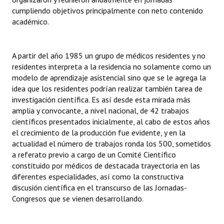
cumpliendo objetivos principalmente con neto contenido
Dictámenes Asesoría Letrada
académico.
Actas de Sesión
A partir del año 1985 un grupo de médicos residentes y no
Informes de Unidad Coordinadora
residentes interpreta a la residencia no solamente como un
modelo de aprendizaje asistencial sino que se le agrega la
Ejecución Presupuestaria
idea que los residentes podrían realizar también tarea de
investigación científica. Es así desde esta mirada más
Actas de Audiencias Públicas
amplia y convocante, a nivel nacional, de 42 trabajos
científicos presentados inicialmente, al cabo de estos años
NORMATIVA
el crecimiento de la producción fue evidente, y en la
actualidad el número de trabajos ronda los 500, sometidos
Comunicaciones
a referato previo a cargo de un Comité Científico
constituido por médicos de destacada trayectoria en las
Declaraciones
diferentes especialidades, así como la constructiva
discusión científica en el transcurso de las Jornadas-
Resoluciones
Congresos que se vienen desarrollando.
Resoluciones de Presidencia