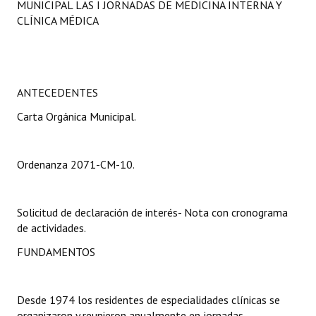
MUNICIPAL LAS I JORNADAS DE MEDICINA INTERNA Y
Programas
CLÍNICA MÉDICA
LEGISLACIÓN
Constitución Nacional
ANTECEDENTES
Constitución Provincial
Carta Orgánica Municipal.
Carta Orgánica 2007
Ordenanza 2071-CM-10.
Reglamento Interno
Digesto
Solicitud de declaración de interés- Nota con cronograma
Organigrama
de actividades.
FUNDAMENTOS
DOCUMENTOS
Informes de Gestión
Desde 1974 los residentes de especialidades clínicas se
organizaron y reunieron anualmente en jornadas
Proyectos Presentados