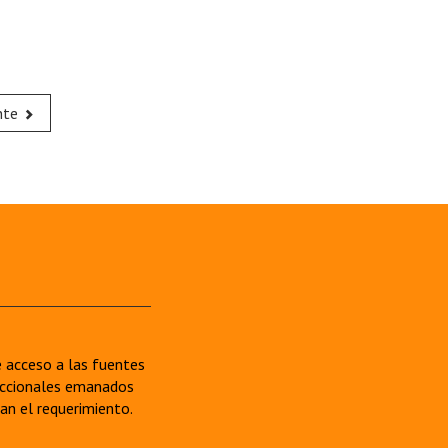
nte
re acceso a las fuentes
sdiccionales emanados
van el requerimiento.