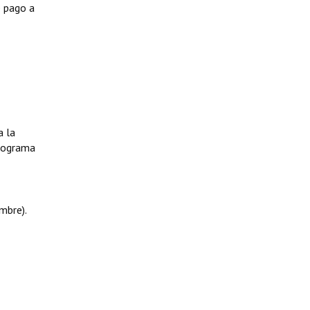
e pago a
a la
programa
mbre).