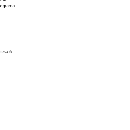
programa
 mesa 6
l