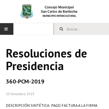
INICIO
Resoluciones de
CONCEJO
Presidencia
Bloques Políticos
Integrantes del Concejo
360-PCM-2019
Comisiones Permanentes
10 Diciembre 2019
Comisiones Especiales
Concejales Mandato Cumplido
DESCRIPCIÓN SINTÉTICA: PAGO FACTURA A LA FIRMA