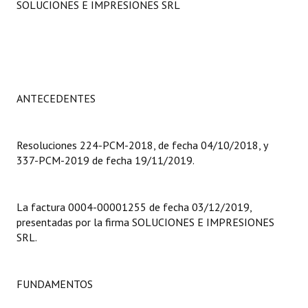
SOLUCIONES E IMPRESIONES SRL
Programas
LEGISLACIÓN
Constitución Nacional
ANTECEDENTES
Constitución Provincial
Carta Orgánica 2007
Resoluciones 224-PCM-2018, de fecha 04/10/2018, y
337-PCM-2019 de fecha 19/11/2019.
Reglamento Interno
Digesto
La factura 0004-00001255 de fecha 03/12/2019,
Organigrama
presentadas por la firma SOLUCIONES E IMPRESIONES
SRL.
DOCUMENTOS
Informes de Gestión
FUNDAMENTOS
Proyectos Presentados