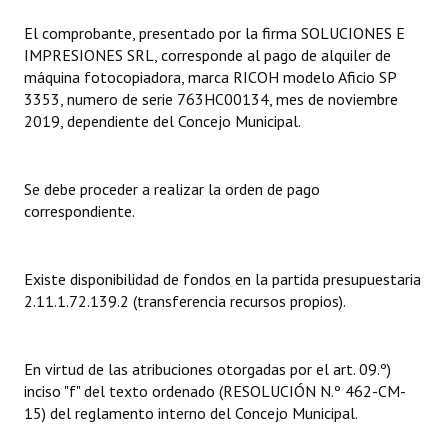
El comprobante, presentado por la firma SOLUCIONES E
Dictámenes Asesoría Letrada
IMPRESIONES SRL, corresponde al pago de alquiler de
máquina fotocopiadora, marca RICOH modelo Aficio SP
Actas de Sesión
3353, numero de serie 763HC00134, mes de noviembre
2019, dependiente del Concejo Municipal.
Informes de Unidad Coordinadora
Ejecución Presupuestaria
Se debe proceder a realizar la orden de pago
Actas de Audiencias Públicas
correspondiente.
NORMATIVA
Existe disponibilidad de fondos en la partida presupuestaria
Comunicaciones
2.11.1.72.139.2 (transferencia recursos propios).
Declaraciones
En virtud de las atribuciones otorgadas por el art. 09.º)
Resoluciones
inciso "f" del texto ordenado (RESOLUCIÓN N.º 462-CM-
15) del reglamento interno del Concejo Municipal.
Resoluciones de Presidencia