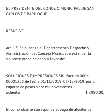
INSTITUCIONAL
EL PRESIDENTE DEL CONCEJO MUNICIPAL DE SAN
CARLOS DE BARILOCHE
Antiguos Pobladores
Noticias Destacadas
RESUELVE
Registros y Distinciones
Datos Históricos
Art. 1.º) Se autoriza al Departamento Despacho y
Administración del Concejo Municipal a extender la
Premio al Mérito - Registro
siguiente orden de pago a favor de:
Audiencias Públicas - Registro
SOLUCIONES E IMPRESIONES SRL factura 0004-
Mujeres que Dejaron Huellas - Registro
00001255 de fecha 01/11/2019, 03/12/2019, por un
Periodistas Decanos - Registro
importe de pesos siete mil novecientos
ochenta………………………...................................... $ 7.980,00.
Ciudadano Ilustre - Registro
Banca del Vecino - Registro
El comprobante corresponde al pago de alquiler de