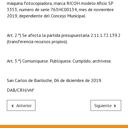
máquina fotocopiadora, marca RICOH modelo Aficio SP
Huéspedes de Honor - Registro
3353, numero de serie 763HC00134, mes de noviembre
2019, dependiente del Concejo Municipal.
Antiguos Pobladores - Registro
Reconocimientos - Registro
Art. 2.º) Se afecta la partida presupuestaria 2.11.1.72.139.2
Bariloche, Municipio intercultural
(transferencia recursos propios).
Entrega de distinciones
Art. 3.º) Comuníquese. Publíquese. Cumplido, archívese.
REFORMA DE LA CARTA ORGÁNICA
San Carlos de Bariloche, 06 de diciembre de 2019.
DAB/CRH/vhf
Anterior
Siguiente