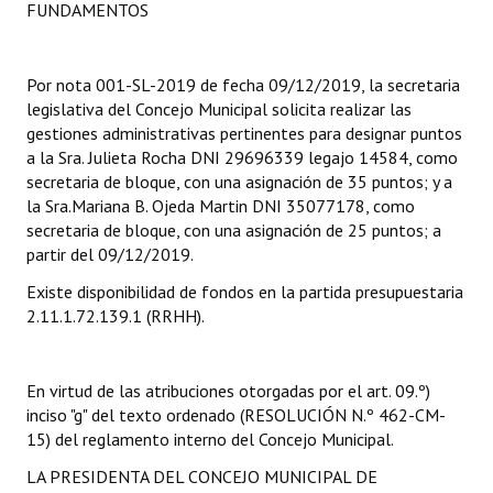
FUNDAMENTOS
Dictámenes Asesoría Letrada
Por nota 001-SL-2019 de fecha 09/12/2019, la secretaria
Actas de Sesión
legislativa del Concejo Municipal solicita realizar las
gestiones administrativas pertinentes para designar puntos
Informes de Unidad Coordinadora
a la Sra. Julieta Rocha DNI 29696339 legajo 14584, como
Ejecución Presupuestaria
secretaria de bloque, con una asignación de 35 puntos; y a
la Sra.Mariana B. Ojeda Martin DNI 35077178, como
Actas de Audiencias Públicas
secretaria de bloque, con una asignación de 25 puntos; a
partir del 09/12/2019.
NORMATIVA
Existe disponibilidad de fondos en la partida presupuestaria
2.11.1.72.139.1 (RRHH).
Comunicaciones
Declaraciones
En virtud de las atribuciones otorgadas por el art. 09.º)
inciso "g" del texto ordenado (RESOLUCIÓN N.º 462-CM-
Resoluciones
15) del reglamento interno del Concejo Municipal.
Resoluciones de Presidencia
LA PRESIDENTA DEL CONCEJO MUNICIPAL DE