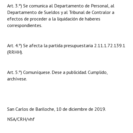
Art. 3.º) Se comunica al Departamento de Personal, al
Huéspedes de Honor - Registro
Departamento de Sueldos y al Tribunal de Contralor a
Antiguos Pobladores - Registro
efectos de proceder a la liquidación de haberes
correspondientes.
Reconocimientos - Registro
Bariloche, Municipio intercultural
Art. 4.º) Se afecta la partida presupuestaria 2.11.1.72.139.1
(RRHH).
Entrega de distinciones
REFORMA DE LA CARTA ORGÁNICA
Art. 5.º) Comuníquese. Dese a publicidad. Cumplido,
archívese.
San Carlos de Bariloche, 10 de diciembre de 2019.
NSA/CRH/vhf