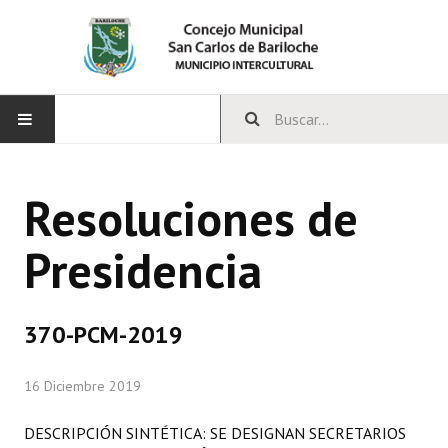
INICIO
Resoluciones de
CONCEJO
Presidencia
Bloques Políticos
Integrantes del Concejo
370-PCM-2019
Comisiones Permanentes
16 Diciembre 2019
Comisiones Especiales
Concejales Mandato Cumplido
DESCRIPCIÓN SINTÉTICA: SE DESIGNAN SECRETARIOS