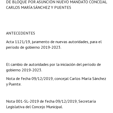
DE BLOQUE POR ASUNCIÓN NUEVO MANDATO CONCEJAL
Programas
CARLOS MARÍA SÁNCHEZ Y PUENTES
LEGISLACIÓN
Constitución Nacional
ANTECEDENTES
Constitución Provincial
Acta 1121/19, juramento de nuevas autoridades, para el
período de gobierno 2019-2023.
Carta Orgánica 2007
Reglamento Interno
El cambio de autoridades por la iniciación del período de
Digesto
gobierno 2019-2023.
Nota de fecha 09/12/2019, concejal Carlos María Sánchez
Organigrama
y Puente.
DOCUMENTOS
Nota 001-SL-2019 de fecha 09/12/2019, Secretaría
Informes de Gestión
Legislativa del Concejo Municipal.
Proyectos Presentados