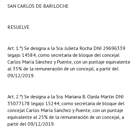
INSTITUCIONAL
SAN CARLOS DE BARILOCHE
Antiguos Pobladores
RESUELVE
Noticias Destacadas
Registros y Distinciones
Art. 1.º) Se designa a la Sra. Julieta Rocha DNI 29696339
legajo 14584, como secretaria de bloque del concejal
Datos Históricos
Carlos María Sánchez y Puente, con un puntaje equivalente
al 35% de la remuneración de un concejal, a partir del
Premio al Mérito - Registro
09/12/2019.
Audiencias Públicas - Registro
Mujeres que Dejaron Huellas - Registro
Art. 2.º) Se designa a la Sra. Mariana B. Ojeda Martin DNI
35077178 legajo 15244, como secretaria de bloque del
Periodistas Decanos - Registro
concejal Carlos María Sanchez y Puente, con un puntaje
equivalente al 25% de la remuneración de un concejal, a
Ciudadano Ilustre - Registro
partir del 09/12/2019.
Banca del Vecino - Registro